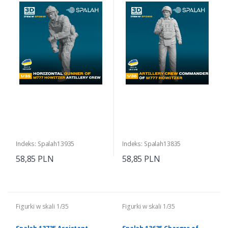
Artillery Crew 1/35
Howitzer 1/35
Indeks: Spalah13935
Indeks: Spalah13835
58,85 PLN
58,85 PLN
Figurki w skali 1/35
Figurki w skali 1/35