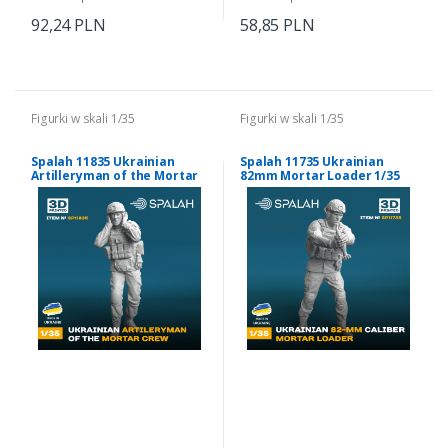
92,24 PLN
58,85 PLN
Figurki w skali 1/35
Figurki w skali 1/35
Spalah 11835 Ukrainian
Spalah 11735 Ukrainian
Artilleryman of the Mortar
82mm Mortar Loader 1/35
Crew 1/35