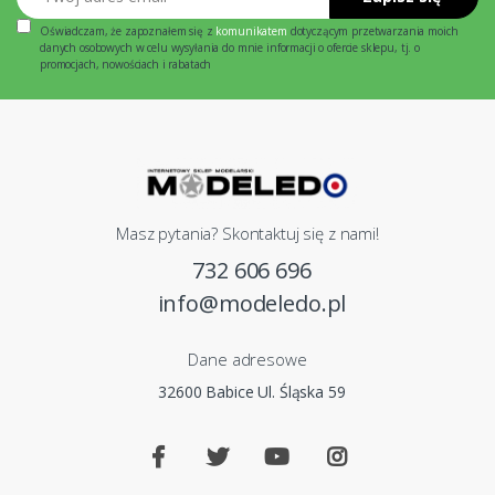
Oświadczam, że zapoznałem się z
komunikatem
dotyczącym przetwarzania moich
danych osobowych w celu wysyłania do mnie informacji o ofercie sklepu, tj. o
promocjach, nowościach i rabatach
Masz pytania? Skontaktuj się z nami!
732 606 696
info@modeledo.pl
Dane adresowe
32600 Babice Ul. Śląska 59