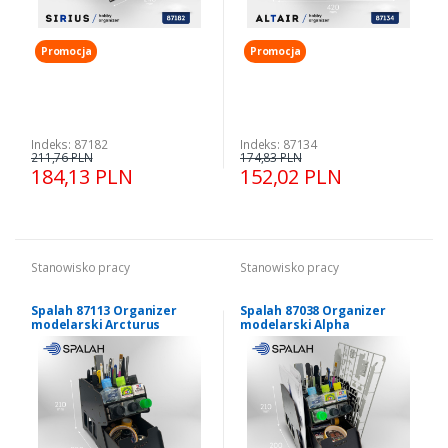
Promocja
Promocja
Indeks: 87182
Indeks: 87134
211,76 PLN
174,83 PLN
184,13 PLN
152,02 PLN
Stanowisko pracy
Stanowisko pracy
Spalah 87113 Organizer
Spalah 87038 Organizer
modelarski Arcturus
modelarski Alpha