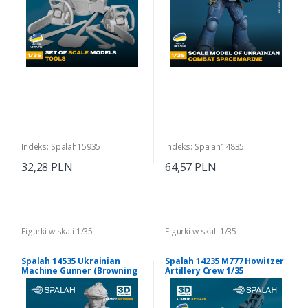
Indeks: Spalah15935
Indeks: Spalah14835
32,28 PLN
64,57 PLN
Figurki w skali 1/35
Figurki w skali 1/35
Spalah 14535 Ukrainian
Spalah 14235 M777 Howitzer
Machine Gunner (Browning
Artillery Crew 1/35
M2) 1/35