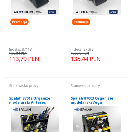
Promocja
Promocja
Indeks: 87113
Indeks: 87038
130,84 PLN
155,75 PLN
113,79 PLN
135,44 PLN
Stanowisko pracy
Stanowisko pracy
Spalah 87012 Organizer
Spalah 87003 Organizer
modelarski Antares
modelarski Vega