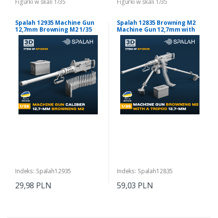
Figurki w skali 1/35
Figurki w skali 1/35
Spalah 12935 Machine Gun
Spalah 12835 Browning M2
12,7mm Browning M2 1/35
Machine Gun 12,7mm with
Tripod 1/35
Indeks: Spalah12935
Indeks: Spalah12835
29,98 PLN
59,03 PLN