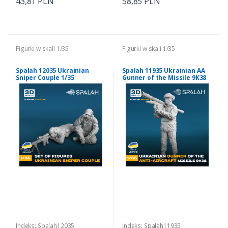
43,81 PLN
58,85 PLN
Figurki w skali 1/35
Figurki w skali 1/35
Spalah 12035 Ukrainian
Spalah 11935 Ukrainian AA
Sniper Couple 1/35
Gunner of the Missile 9K38
1/35
Indeks: Spalah12035
Indeks: Spalah11935