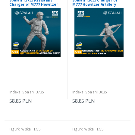
Spalah 13735 Assistant
Spalah 13635 Charger of
Charger of M777 Howitzer
M777 Howitzer Artillery
Artillery Crew 1/35
Crew 1/35
Indeks: Spalah13735
Indeks: Spalah13635
58,85 PLN
58,85 PLN
Figurki w skali 1/35
Figurki w skali 1/35