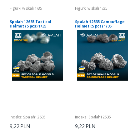
Figurki w skali 1/35
Figurki w skali 1/35
Spalah 12635 Tactical
Spalah 12535 Camouflage
Helmet (5 pcs) 1/35
Helmet (5 pcs) 1/35
Indeks: Spalah12635
Indeks: Spalah12535
9,22 PLN
9,22 PLN