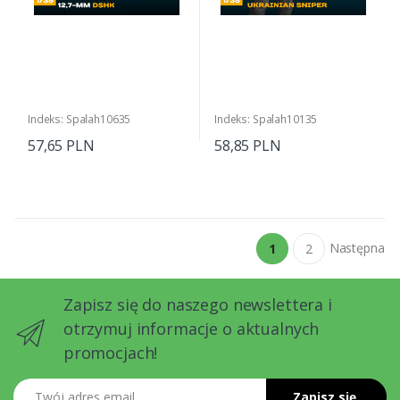
Indeks: Spalah10635
Indeks: Spalah10135
57,65 PLN
58,85 PLN
Następna
1
2
Zapisz się do naszego newslettera i
otrzymuj informacje o aktualnych
promocjach!
Twój adres email
Zapisz się