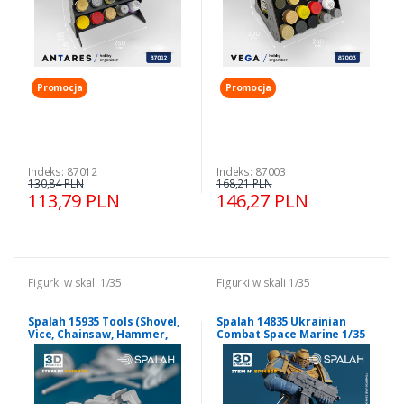
Promocja
Promocja
Indeks: 87012
Indeks: 87003
130,84 PLN
168,21 PLN
113,79 PLN
146,27 PLN
Figurki w skali 1/35
Figurki w skali 1/35
Spalah 15935 Tools (Shovel,
Spalah 14835 Ukrainian
Vice, Chainsaw, Hammer,
Combat Space Marine 1/35
Sledgehammer & Axe) 1/35