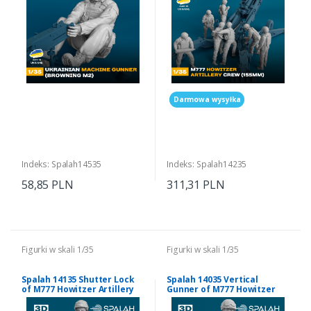
Darmowa wysyłka
Indeks: Spalah14535
Indeks: Spalah14235
58,85 PLN
311,31 PLN
Figurki w skali 1/35
Figurki w skali 1/35
Spalah 14135 Shutter Lock
Spalah 14035 Vertical
of M777 Howitzer Artillery
Gunner of M777 Howitzer
Crew 1/35
Artillery Crew 1/35