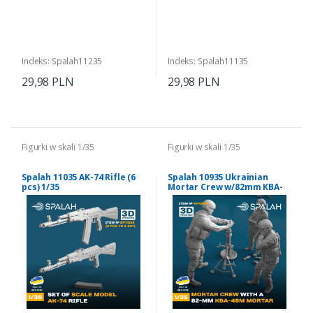
Indeks: Spalah11235
Indeks: Spalah11135
29,98 PLN
29,98 PLN
Figurki w skali 1/35
Figurki w skali 1/35
Spalah 11035 AK-74 Rifle (6
Spalah 10935 Ukrainian
pcs) 1/35
Mortar Crew w/82mm KBA-
48 1/35