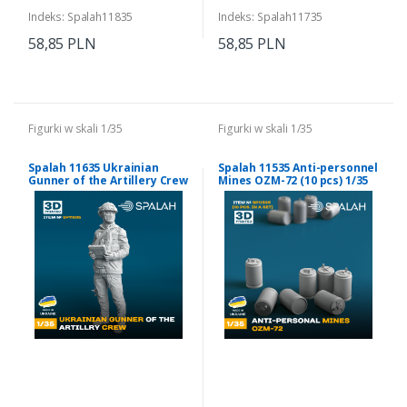
Indeks: Spalah11835
Indeks: Spalah11735
58,85 PLN
58,85 PLN
Figurki w skali 1/35
Figurki w skali 1/35
Spalah 11635 Ukrainian
Spalah 11535 Anti-personnel
Gunner of the Artillery Crew
Mines OZM-72 (10 pcs) 1/35
1/35