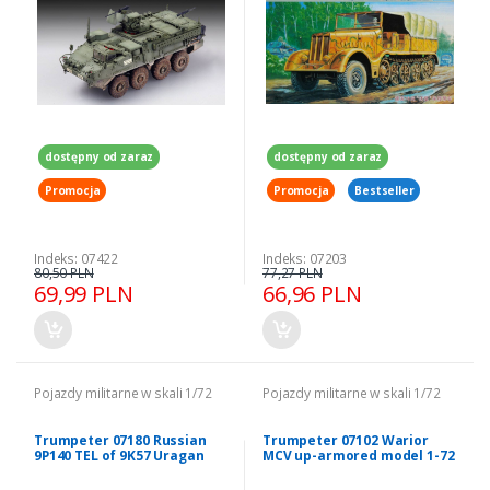
dostępny od zaraz
dostępny od zaraz
Promocja
Promocja
Bestseller
Indeks: 07422
Indeks: 07203
80,50 PLN
77,27 PLN
69,99 PLN
66,96 PLN
Pojazdy militarne w skali 1/72
Pojazdy militarne w skali 1/72
Trumpeter 07180 Russian
Trumpeter 07102 Warior
9P140 TEL of 9K57 Uragan
MCV up-armored model 1-72
Multiple Launch Rocket
System 1/72