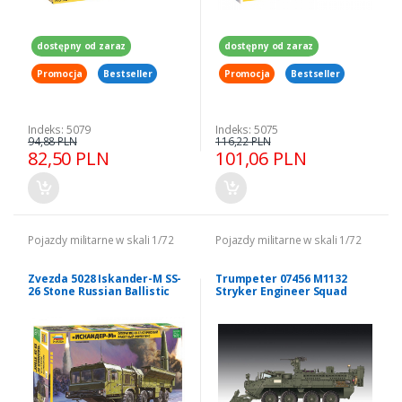
dostępny od zaraz
dostępny od zaraz
Promocja
Bestseller
Promocja
Bestseller
Indeks: 5079
Indeks: 5075
94,88 PLN
116,22 PLN
82,50 PLN
101,06 PLN
Pojazdy militarne w skali 1/72
Pojazdy militarne w skali 1/72
Zvezda 5028 Iskander-M SS-
Trumpeter 07456 M1132
26 Stone Russian Ballistic
Stryker Engineer Squad
Missile System 1/72
Vehicle w/SOB 1/72