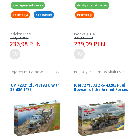
dostępny od zaraz
dostępny od zaraz
Promocja
Bestseller
Promocja
Indeks: 6199
Indeks: 6107
272,54 PLN
275,99 PLN
236,98 PLN
239,99 PLN
Pojazdy militarne w skali 1/72
Pojazdy militarne w skali 1/72
ICM 72821 ZiL-131 AFU with
ICM 72710 ATZ-5-43203 Fuel
DShKM 1/72
Bowser of the Armed Forces
of Ukraine