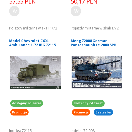
57,55 PLN
50,17 PLN
Pojazdy militarne w skali 1/72
Pojazdy militarne w skali 1/72
Model Chevrolet C60L
Meng 72008 German
Ambulance 1-72 IBG 72115
Panzerhaubitze 2000 SPH
1/72
dostępny od zaraz
dostępny od zaraz
Promocja
Promocja
Bestseller
Indeks: 72115
Indeks: 72-008