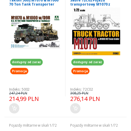
Takom 5002 M1070 & M1000
Sabre 72C02 Pojazd
70 Ton Tank Transporter
transportowy M1070 z
with D9R Bulldozer 1/72
naczepą M1000 HET model 1-
72
dostępny od zaraz
dostępny od zaraz
Promocja
Promocja
Indeks: 5002
Indeks: 72C02
247,24 PLN
308,25 PLN
214,99 PLN
276,14 PLN
Pojazdy militarne w skali 1/72
Pojazdy militarne w skali 1/72