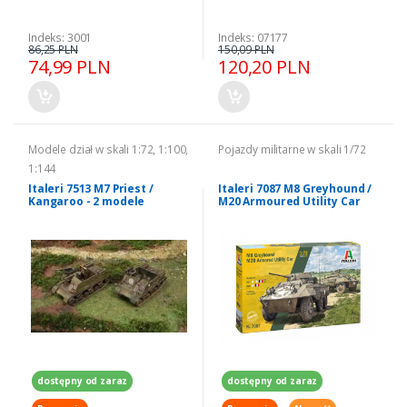
Indeks: 3001
Indeks: 07177
86,25 PLN
150,09 PLN
74,99 PLN
120,20 PLN
Modele dział w skali 1:72, 1:100,
Pojazdy militarne w skali 1/72
1:144
Italeri 7513 M7 Priest /
Italeri 7087 M8 Greyhound /
Kangaroo - 2 modele
M20 Armoured Utility Car
1/72
dostępny od zaraz
dostępny od zaraz