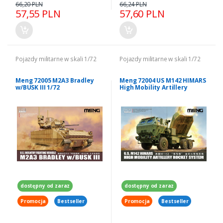
66,20 PLN
66,24 PLN
57,55 PLN
57,60 PLN
Pojazdy militarne w skali 1/72
Pojazdy militarne w skali 1/72
Meng 72005 M2A3 Bradley
Meng 72004 US M142 HIMARS
w/BUSK III 1/72
High Mobility Artillery
Rocket System 1/72
dostępny od zaraz
dostępny od zaraz
Promocja
Bestseller
Promocja
Bestseller