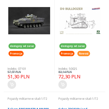
dostępny od zaraz
dostępny od zaraz
Promocja
Promocja
Nowość
Indeks: 07101
Indeks: 5002S
57,97 PLN
83,14 PLN
51,30 PLN
72,30 PLN
Pojazdy militarne w skali 1/72
Pojazdy militarne w skali 1/72