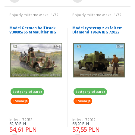
Pojazdy militarne w skali 1/72
Pojazdy militarne w skali 1/72
Model German halftrack
Model cysterny z asfaltem
V3000S/SS M Maultier IBG
Diamond T968A IBG 72022
72073
dostępny od zaraz
dostępny od zaraz
Promocja
Promocja
Indeks: 72073
Indeks: 72022
62,80 PLN
66,20 PLN
54,61 PLN
57,55 PLN