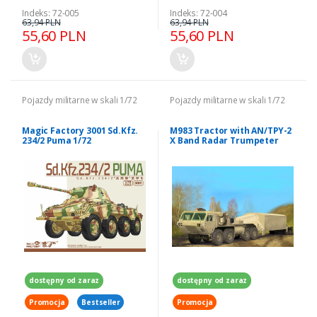
Indeks: 72-005
Indeks: 72-004
63,94 PLN
63,94 PLN
55,60 PLN
55,60 PLN
Pojazdy militarne w skali 1/72
Pojazdy militarne w skali 1/72
Magic Factory 3001 Sd.Kfz.
M983 Tractor with AN/TPY-2
234/2 Puma 1/72
X Band Radar Trumpeter
07177 model skala 1-72
dostępny od zaraz
dostępny od zaraz
Promocja
Bestseller
Promocja