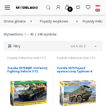
0
Strona główna
Pojazdy wojskowe
Pojazdy militarn
Wyświetlono: 1 – 40 z 348 wyników
Filtry
od A do Z
Pojazdy militarne w skali 1/72
Pojazdy militarne w skali 1/72
Zvezda 5079 BMP-3 Infantry
Zvezda 5075 Pojazd
Fighting Vehicle 1/72
opancerzony Typhoon-K
model 1/72