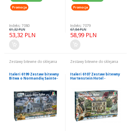
Promocja
Promocja
Indeks: 7080
Indeks: 7079
61,32 PLN
67,84 PLN
53,32 PLN
58,99 PLN
Zestawy bitewne do sklejania
Zestawy bitewne do sklejania
Italeri 6199 Zestaw bitewny
Italeri 6107 Zestaw bitewny
Bitwa o Normandię Sainte-
Hartenstein Hotel -
Mere-Eglise 1944
Operacja Market Garden
1944