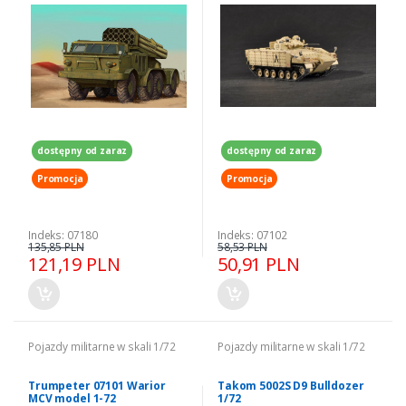
dostępny od zaraz
dostępny od zaraz
Promocja
Promocja
Indeks: 07180
Indeks: 07102
135,85 PLN
58,53 PLN
121,19 PLN
50,91 PLN
Pojazdy militarne w skali 1/72
Pojazdy militarne w skali 1/72
Trumpeter 07101 Warior
Takom 5002S D9 Bulldozer
MCV model 1-72
1/72