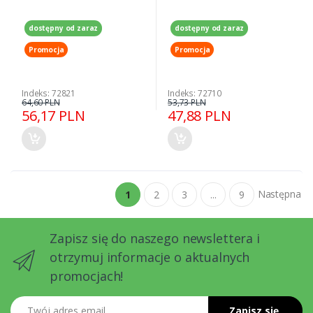
dostępny od zaraz
dostępny od zaraz
Promocja
Promocja
Indeks: 72821
Indeks: 72710
64,60 PLN
53,73 PLN
56,17 PLN
47,88 PLN
Następna
1
2
3
...
9
Zapisz się do naszego newslettera i
otrzymuj informacje o aktualnych
promocjach!
Twój adres email
Zapisz się