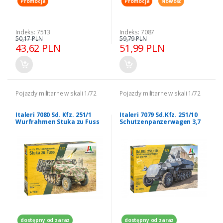
Promocja
Promocja
Nowość
Indeks: 7513
Indeks: 7087
50,17 PLN
59,79 PLN
43,62 PLN
51,99 PLN
Pojazdy militarne w skali 1/72
Pojazdy militarne w skali 1/72
Italeri 7080 Sd. Kfz. 251/1
Italeri 7079 Sd.Kfz. 251/10
Wurfrahmen Stuka zu Fuss
Schutzenpanzerwagen 3,7
1/72
cm PaK 1/72
dostępny od zaraz
dostępny od zaraz