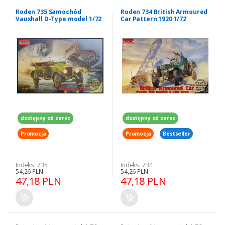
Roden 735 Samochód
Roden 734 British Armoured
Vauxhall D-Type model 1/72
Car Pattern 1920 1/72
dostępny od zaraz
dostępny od zaraz
Promocja
Promocja
Bestseller
Indeks: 735
Indeks: 734
54,26 PLN
54,26 PLN
47,18 PLN
47,18 PLN