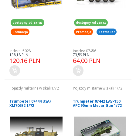
dostępny od zaraz
dostępny od zaraz
Promocja
Promocja
Bestseller
Indeks: 5028
Indeks: 07456
138,18 PLN
73,59 PLN
120,16 PLN
64,00 PLN
Pojazdy militarne w skali 1/72
Pojazdy militarne w skali 1/72
Trumpeter 07444 USAF
Trumpeter 07442 LAV-150
XM706E2 1/72
APC 90mm Mecar Gun 1/72