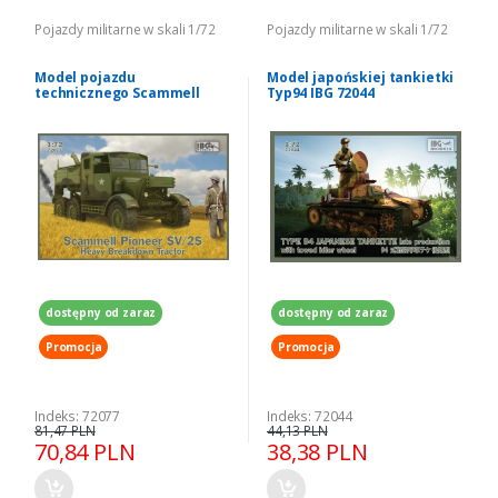
Pojazdy militarne w skali 1/72
Pojazdy militarne w skali 1/72
Model pojazdu
Model japońskiej tankietki
technicznego Scammell
Typ94 IBG 72044
Pioneer SV/2S IBG 72077
dostępny od zaraz
dostępny od zaraz
Promocja
Promocja
Indeks: 72077
Indeks: 72044
81,47 PLN
44,13 PLN
70,84 PLN
38,38 PLN