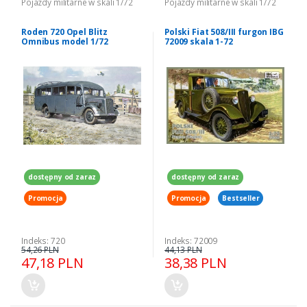
Pojazdy militarne w skali 1/72
Pojazdy militarne w skali 1/72
Roden 720 Opel Blitz
Polski Fiat 508/III furgon IBG
Omnibus model 1/72
72009 skala 1-72
dostępny od zaraz
dostępny od zaraz
Promocja
Promocja
Bestseller
Indeks: 720
Indeks: 72009
54,26 PLN
44,13 PLN
47,18 PLN
38,38 PLN