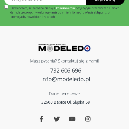
Oświadczam, że zapoznałem się z
komunikatem
dotyczącym przetwarzania moich
danych osobowych w celu wysyłania do mnie informacji o ofercie sklepu, tj. o
promocjach, nowościach i rabatach
Masz pytania? Skontaktuj się z nami!
732 606 696
info@modeledo.pl
Dane adresowe
32600 Babice Ul. Śląska 59