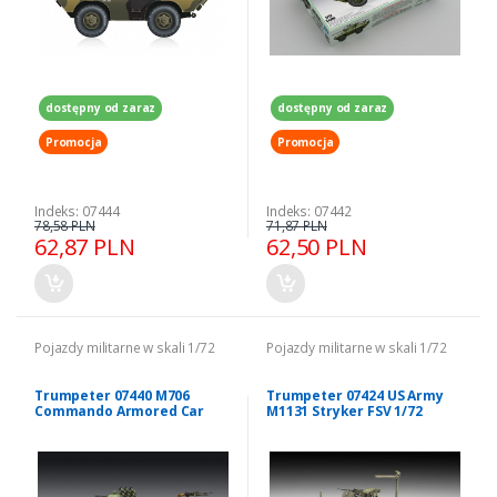
dostępny od zaraz
dostępny od zaraz
Promocja
Promocja
Indeks: 07444
Indeks: 07442
78,58 PLN
71,87 PLN
62,87 PLN
62,50 PLN
Pojazdy militarne w skali 1/72
Pojazdy militarne w skali 1/72
Trumpeter 07440 M706
Trumpeter 07424 US Army
Commando Armored Car
M1131 Stryker FSV 1/72
Product Improved 1/72