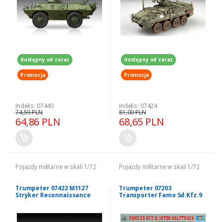
dostępny od zaraz
dostępny od zaraz
Promocja
Promocja
Indeks: 07440
Indeks: 07424
74,59 PLN
81,00 PLN
64,86 PLN
68,65 PLN
Pojazdy militarne w skali 1/72
Pojazdy militarne w skali 1/72
Trumpeter 07422 M1127
Trumpeter 07203
Stryker Reconnaissance
Transporter Famo Sd.Kfz.9
Vehicle (RV) 1/72
18 ton