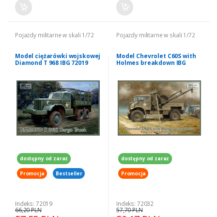
Pojazdy militarne w skali 1/72
Pojazdy militarne w skali 1/72
Model ciężarówki wojskowej
Model Chevrolet C60S with
Diamond T 968 IBG 72019
Holmes breakdown IBG
72032
dostępny od zaraz
dostępny od zaraz
Promocja
Bestseller
Promocja
Indeks: 72019
Indeks: 72032
66,20 PLN
57,70 PLN