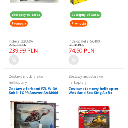
dostępny od zaraz
dostępny od zaraz
Promocja
Promocja
Indeks: 32060A
Indeks: Heller56490
275,99 PLN
85,68 PLN
239,99 PLN
74,50 PLN
Zestawy modelarskie
Zestawy modelarskie
helikoptery
helikoptery
Zestaw z farbami PZL W-3A
Zestaw startowy helikopter
Sokół TOPR Answer AA48006
Westland Sea King Airfix
55307B