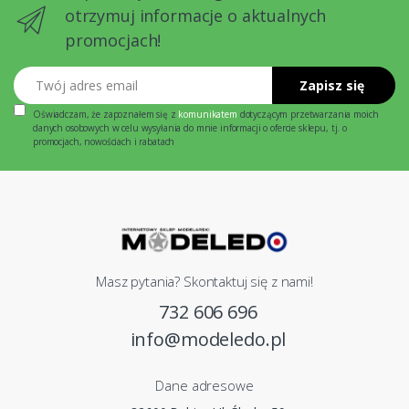
otrzymuj informacje o aktualnych
promocjach!
Twój adres email
Zapisz się
Oświadczam, że zapoznałem się z
komunikatem
dotyczącym przetwarzania moich
danych osobowych w celu wysyłania do mnie informacji o ofercie sklepu, tj. o
promocjach, nowościach i rabatach
Masz pytania? Skontaktuj się z nami!
732 606 696
info@modeledo.pl
Dane adresowe