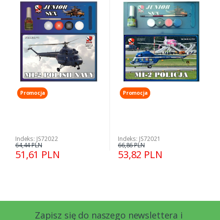
farbami 1-72
farbami 1-72
Promocja
Promocja
Indeks: JS72022
Indeks: JS72021
64,44 PLN
66,86 PLN
51,61 PLN
53,82 PLN
Zapisz się do naszego newslettera i