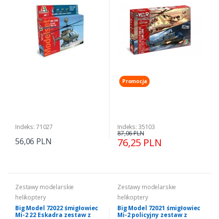
Promocja
Indeks: 71027
Indeks: 35103
87,06 PLN
56,06 PLN
76,25 PLN
Zestawy modelarskie
Zestawy modelarskie
helikoptery
helikoptery
Big Model 72022 śmigłowiec
Big Model 72021 śmigłowiec
Mi-2 22 Eskadra zestaw z
Mi-2 policyjny zestaw z