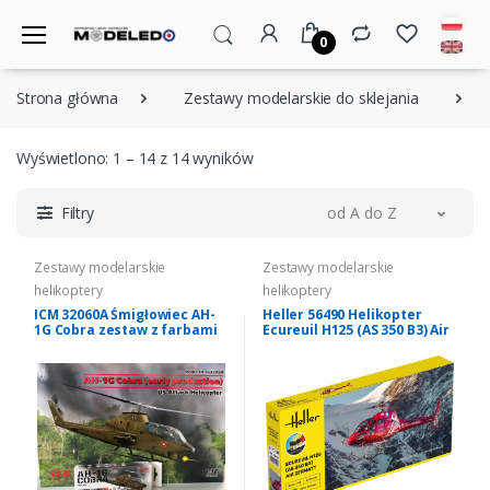
0
Strona główna
Zestawy modelarskie do sklejania
Wyświetlono: 1 – 14 z 14 wyników
Filtry
od A do Z
Zestawy modelarskie
Zestawy modelarskie
helikoptery
helikoptery
ICM 32060A Śmigłowiec AH-
Heller 56490 Helikopter
1G Cobra zestaw z farbami
Ecureuil H125 (AS 350 B3) Air
1/32
Zermatt z farbami i klejem
1/72