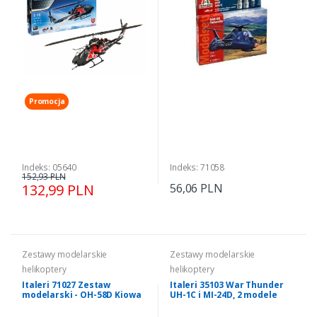
Promocja
Indeks: 05640
Indeks: 71058
152,93 PLN
132,99 PLN
56,06 PLN
Zestawy modelarskie
Zestawy modelarskie
helikoptery
helikoptery
Italeri 71027 Zestaw
Italeri 35103 War Thunder
modelarski - OH-58D Kiowa
UH-1C i MI-24D, 2 modele
Warrior