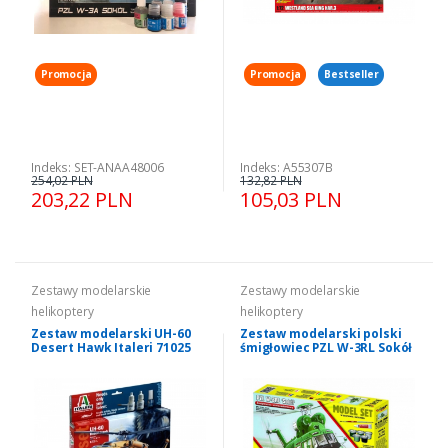
Promocja
Promocja
Bestseller
Indeks: SET-ANAA48006
Indeks: A55307B
254,02 PLN
132,82 PLN
203,22 PLN
105,03 PLN
Zestawy modelarskie
Zestawy modelarskie
helikoptery
helikoptery
Zestaw modelarski UH-60
Zestaw modelarski polski
Desert Hawk Italeri 71025
śmigłowiec PZL W-3RL Sokół
Mirage Hobby 872096