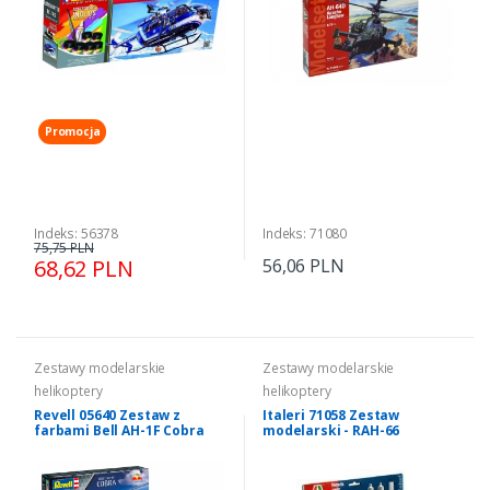
Promocja
Indeks: 56378
Indeks: 71080
75,75 PLN
68,62 PLN
56,06 PLN
Zestawy modelarskie
Zestawy modelarskie
helikoptery
helikoptery
Revell 05640 Zestaw z
Italeri 71058 Zestaw
farbami Bell AH-1F Cobra
modelarski - RAH-66
The Flying Bulls 1/48
Comanche