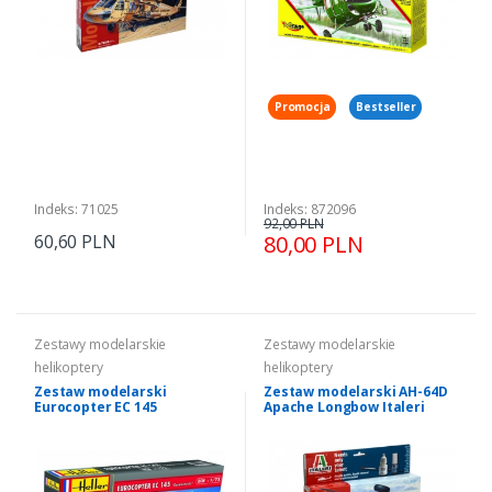
Promocja
Bestseller
Indeks: 71025
Indeks: 872096
92,00 PLN
60,60 PLN
80,00 PLN
Zestawy modelarskie
Zestawy modelarskie
helikoptery
helikoptery
Zestaw modelarski
Zestaw modelarski AH-64D
Eurocopter EC 145
Apache Longbow Italeri
Gendarmerie Heller 56378
71080