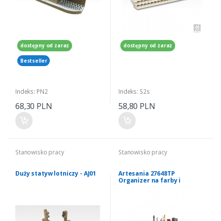
dostępny od zaraz
dostępny od zaraz
Bestseller
Indeks: PN2
Indeks: S2s
68,30 PLN
58,80 PLN
Stanowisko pracy
Stanowisko pracy
Duży statyw lotniczy - AJ01
Artesania 27648TP
Organizer na farby i
narzędzia