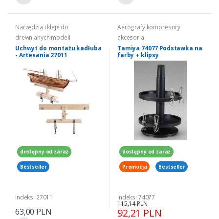
Narzędzia i kleje do
Aerografy kompresory
drewnianych modeli
akcesoria
Uchwyt do montażu kadłuba
Tamiya 74077 Podstawka na
- Artesania 27011
farby + klipsy
dostępny od zaraz
dostępny od zaraz
Bestseller
Promocja
Bestseller
Indeks: 27011
Indeks: 74077
115,14 PLN
63,00 PLN
92,21 PLN