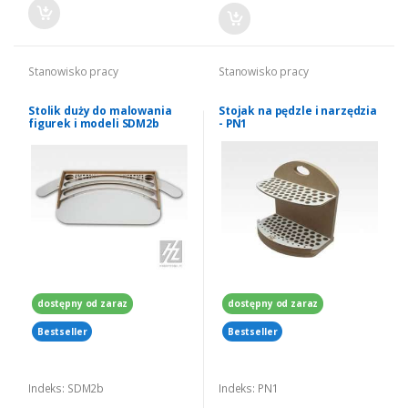
Stanowisko pracy
Stanowisko pracy
Stolik duży do malowania
Stojak na pędzle i narzędzia
figurek i modeli SDM2b
- PN1
dostępny od zaraz
dostępny od zaraz
Bestseller
Bestseller
Indeks: SDM2b
Indeks: PN1