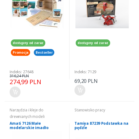
dostępny od zaraz
dostępny od zaraz
Promocja
Bestseller
Indeks: 27648
Indeks: 7129
316,24 PLN
274,99 PLN
69,20 PLN
Narzędzia i kleje do
Stanowisko pracy
drewnianych modeli
Amati 7126 Małe
Tamiya 87239 Podstawka na
modelarskie imadło
pędzle
biurkowe