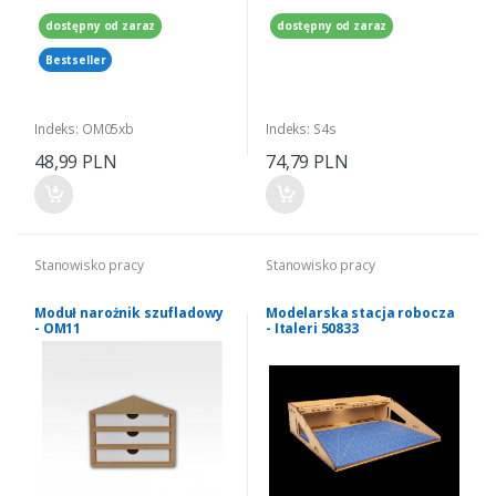
dostępny od zaraz
dostępny od zaraz
Bestseller
Indeks: OM05xb
Indeks: S4s
48,99 PLN
74,79 PLN
Stanowisko pracy
Stanowisko pracy
Moduł narożnik szufladowy
Modelarska stacja robocza
- OM11
- Italeri 50833