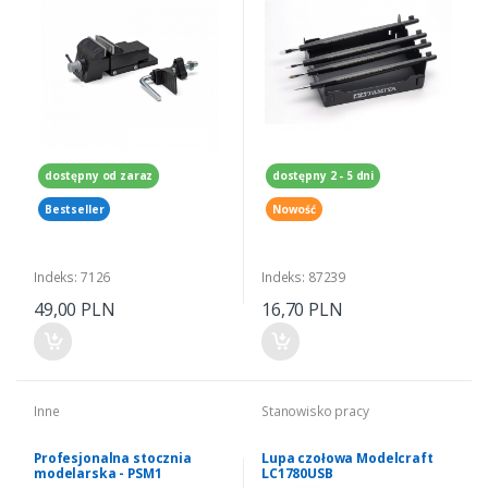
dostępny od zaraz
dostępny 2 - 5 dni
Bestseller
Nowość
Indeks: 7126
Indeks: 87239
49,00 PLN
16,70 PLN
Inne
Stanowisko pracy
Profesjonalna stocznia
Lupa czołowa Modelcraft
modelarska - PSM1
LC1780USB