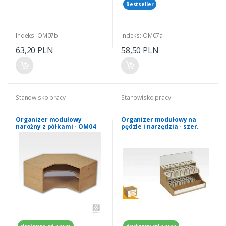
Bestseller
Indeks: OM07b
Indeks: OM07a
63,20 PLN
58,50 PLN
Stanowisko pracy
Stanowisko pracy
Organizer modułowy
Organizer modułowy na
narożny z półkami - OM04
pędzle i narzędzia - szer.
20cm - OMs07