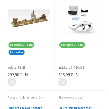
dostępny 2 - 5 dni
dostępny 2 - 5 dni
Bestseller
Indeks: PSM1
Indeks: LC1780USB
297,90 PLN
115,99 PLN
Akcesoria do aerografów
Stanowisko pracy
Fine Art FA-670 Komora
OcCre 19110 Warsztat