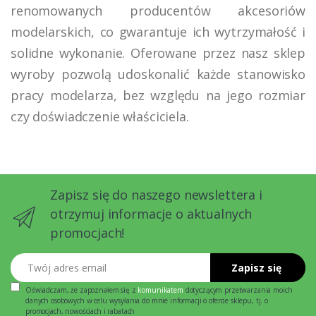
renomowanych producentów akcesoriów
modelarskich, co gwarantuje ich wytrzymałość i
solidne wykonanie. Oferowane przez nasz sklep
wyroby pozwolą udoskonalić każde stanowisko
pracy modelarza, bez względu na jego rozmiar
czy doświadczenie właściciela.
Zapisz się do naszego newslettera i
otrzymuj informacje o aktualnych
promocjach!
Twój adres email
Zapisz się
Oświadczam, że zapoznałem się z
komunikatem
dotyczącym przetwarzania moich
danych osobowych w celu wysyłania do mnie informacji o ofercie sklepu, tj. o
promocjach, nowościach i rabatach