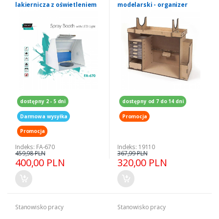
lakiernicza z oświetleniem
modelarski - organizer
LED
dostępny 2 - 5 dni
dostępny od 7 do 14 dni
Darmowa wysyłka
Promocja
Promocja
Indeks: FA-670
Indeks: 19110
459,98 PLN
367,99 PLN
400,00 PLN
320,00 PLN
Stanowisko pracy
Stanowisko pracy