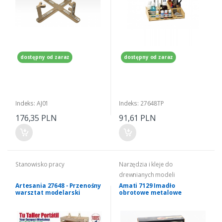
dostępny od zaraz
dostępny od zaraz
Indeks: AJ01
Indeks: 27648TP
176,35 PLN
91,61 PLN
Stanowisko pracy
Narzędzia i kleje do
drewnianych modeli
Artesania 27648 - Przenośny
Amati 7129 Imadło
warsztat modelarski
obrotowe metalowe
nablatowe