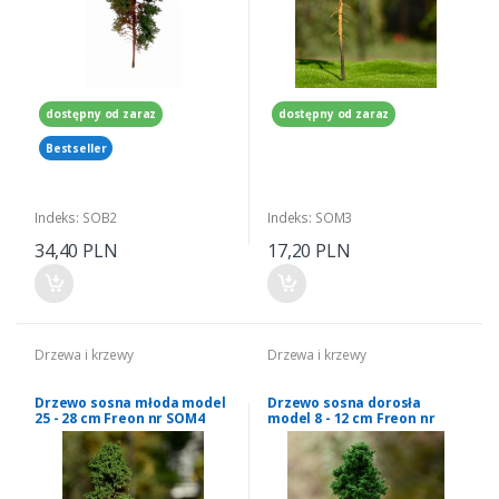
dostępny od zaraz
dostępny od zaraz
Bestseller
Indeks: SOB2
Indeks: SOM3
34,40 PLN
17,20 PLN
Drzewa i krzewy
Drzewa i krzewy
Drzewo sosna młoda model
Drzewo sosna dorosła
25 - 28 cm Freon nr SOM4
model 8 - 12 cm Freon nr
SOD3