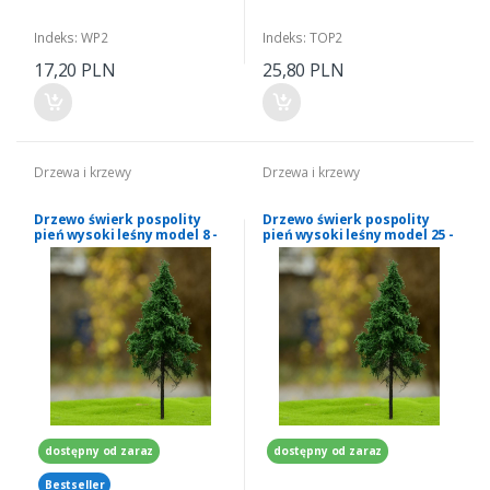
Indeks: WP2
Indeks: TOP2
17,20 PLN
25,80 PLN
Drzewa i krzewy
Drzewa i krzewy
Drzewo świerk pospolity
Drzewo świerk pospolity
pień wysoki leśny model 8 -
pień wysoki leśny model 25 -
12 cm Freon nr SWP3
28 cm Freon nr SWP4
dostępny od zaraz
dostępny od zaraz
Bestseller