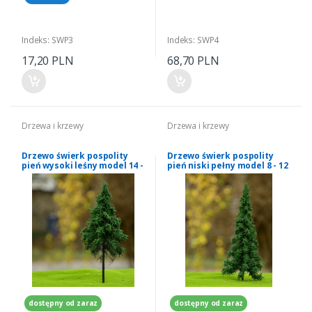
Indeks: SWP3
Indeks: SWP4
17,20 PLN
68,70 PLN
Drzewa i krzewy
Drzewa i krzewy
Drzewo świerk pospolity
Drzewo świerk pospolity
pień wysoki leśny model 14 -
pień niski pełny model 8 - 12
16 cm Freon nr SWP2
cm Freon nr SWI3
dostępny od zaraz
dostępny od zaraz