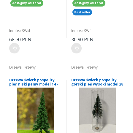
dostępny od zaraz
dostępny od zaraz
Bestseller
Indeks: SWI4
Indeks: SWI1
68,70 PLN
30,90 PLN
Drzewa i krzewy
Drzewa i krzewy
Drzewo świerk pospolity
Drzewo świerk pospolity
pień niski pełny model 14 -
górski pień wysoki model 28
16 cm Freon nr SWI2
- 30 cm Freon nr SGPW1