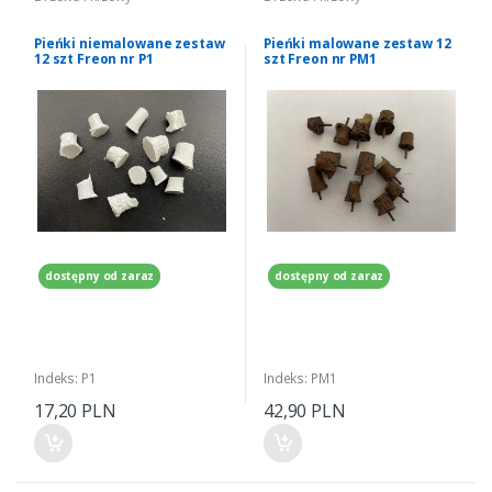
Pieńki niemalowane zestaw
Pieńki malowane zestaw 12
12 szt Freon nr P1
szt Freon nr PM1
dostępny od zaraz
dostępny od zaraz
Indeks: P1
Indeks: PM1
17,20 PLN
42,90 PLN