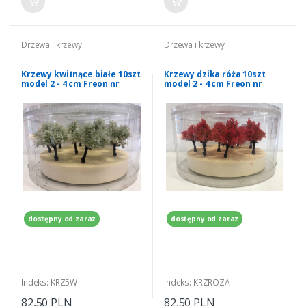
Drzewa i krzewy
Drzewa i krzewy
Krzewy kwitnące białe 10szt
Krzewy dzika róża 10szt
model 2 - 4 cm Freon nr
model 2 - 4 cm Freon nr
KRZ5W
KRZROZA
dostępny od zaraz
dostępny od zaraz
Indeks: KRZ5W
Indeks: KRZROZA
82,50 PLN
82,50 PLN