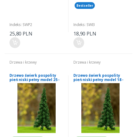
Bestseller
Indeks: SWP2
Indeks: SWI3
25,80 PLN
18,90 PLN
Drzewa i krzewy
Drzewa i krzewy
Drzewo świerk pospolity
Drzewo świerk pospolity
pień niski pełny model 25 -
pień niski pełny model 18 -
28 cm Freon nr SWI4
20 cm Freon nr SWI1