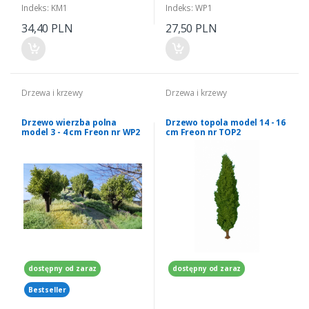
Indeks: KM1
Indeks: WP1
34,40 PLN
27,50 PLN
Drzewa i krzewy
Drzewa i krzewy
Drzewo wierzba polna
Drzewo topola model 14 - 16
model 3 - 4 cm Freon nr WP2
cm Freon nr TOP2
dostępny od zaraz
dostępny od zaraz
Bestseller