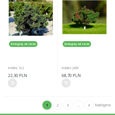
dostępny od zaraz
dostępny od zaraz
Indeks: SL2
Indeks: JAB1
22,30 PLN
68,70 PLN
Następna
1
2
3
...
4