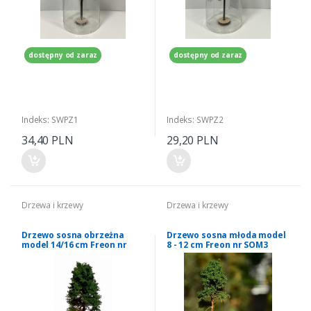
dostępny od zaraz
dostępny od zaraz
Indeks: SWPZ1
Indeks: SWPZ2
34,40 PLN
29,20 PLN
Drzewa i krzewy
Drzewa i krzewy
Drzewo sosna obrzeżna
Drzewo sosna młoda model
model 14/16 cm Freon nr
8 - 12 cm Freon nr SOM3
SOB2