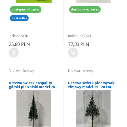
dostępny od zaraz
dostępny od zaraz
Bestseller
Indeks: SWI2
Indeks: SGPW1
25,80 PLN
77,30 PLN
Drzewa i krzewy
Drzewa i krzewy
Drzewo świerk pospolity
Drzewo świerk pień wysoki
górski pień niski model 28 -
zimowy model 25 - 28 cm
30 cm Freon nr SGPN1
Freon nr SWPZ4