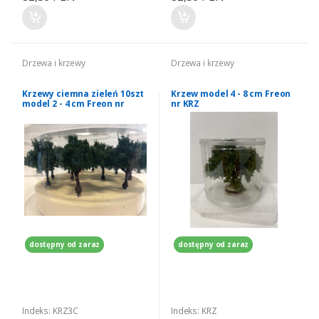
Drzewa i krzewy
Drzewa i krzewy
Krzewy ciemna zieleń 10szt
Krzew model 4 - 8 cm Freon
model 2 - 4 cm Freon nr
nr KRZ
KRZ3C
dostępny od zaraz
dostępny od zaraz
Indeks: KRZ3C
Indeks: KRZ