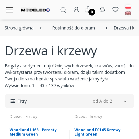
0
Strona główna
Roślinność do dioram
Drzewa i kr
Drzewa i krzewy
Bogaty asortyment najróżniejszych drzewek, krzewów, zarośli do
wykorzystania przy tworzeniu dioram, dzięki takim dodatkom
Twoja diorama będzie sprawiała wrażenie jakby żyła.
Wyświetlono: 1 – 40 z 137 wyników
Filtry
od A do Z
Drzewa i krzewy
Drzewa i krzewy
Woodland L163 - Porosty
Woodland FC145 Krzewy -
Medium Green
Light Green