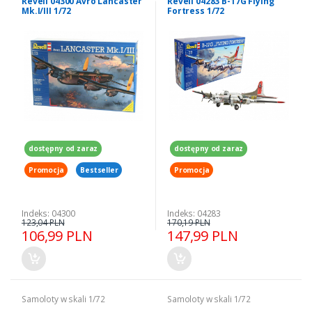
Revell 04300 Avro Lancaster
Revell 04283 B-17G Flying
Mk.I/III 1/72
Fortress 1/72
dostępny od zaraz
dostępny od zaraz
Promocja
Bestseller
Promocja
Indeks: 04300
Indeks: 04283
123,04 PLN
170,19 PLN
106,99 PLN
147,99 PLN
Samoloty w skali 1/72
Samoloty w skali 1/72