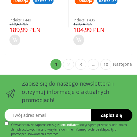
Promocja
Bestseller
Promocja
Bestseller
Indeks: 1440
Indeks: 1436
218,49 PLN
120,74 PLN
189,99 PLN
104,99 PLN
Następna
1
2
3
...
10
Zapisz się do naszego newslettera i
otrzymuj informacje o aktualnych
promocjach!
Twój adres email
Zapisz się
Oświadczam, że zapoznałem się z
komunikatem
dotyczącym przetwarzania moich
danych osobowych w celu wysyłania do mnie informacji o ofercie sklepu, tj. o
promocjach, nowościach i rabatach