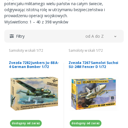
potencjału militarnego wielu państw na całym świecie,
odgrywając istotną rolę w utrzymaniu bezpieczeństwa i
prowadzeniu operacji wojskowych.
Wyświetlono: 1 – 40 z 398 wyników
Filtry
od A do Z
Samoloty w skali 1/72
Samoloty w skali 1/72
Zvezda 7282 Junkers Ju-88 A-
Zvezda 7267 Samolot Suchoi
4 German Bomber 1/72
SU-24M Fencer D 1/72
dostępny od zaraz
dostępny od zaraz