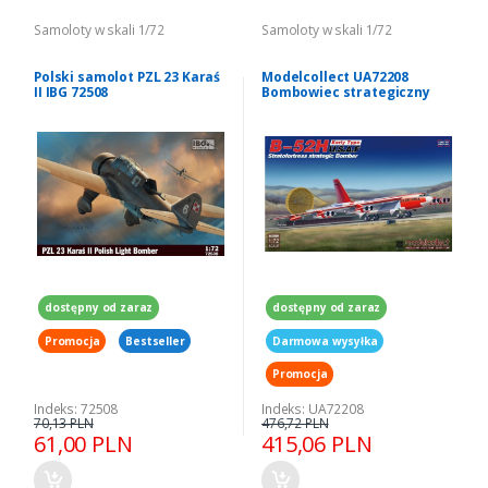
Samoloty w skali 1/72
Samoloty w skali 1/72
Polski samolot PZL 23 Karaś
Modelcollect UA72208
II IBG 72508
Bombowiec strategiczny
Stratofortress B-52H 1-72
dostępny od zaraz
dostępny od zaraz
Promocja
Bestseller
Darmowa wysyłka
Promocja
Indeks: 72508
Indeks: UA72208
70,13 PLN
476,72 PLN
61,00 PLN
415,06 PLN