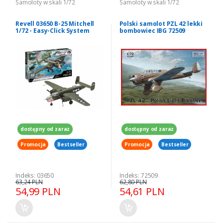
Samoloty w skali 1/72
Samoloty w skali 1/72
Revell 03650 B-25 Mitchell
Polski samolot PZL 42 lekki
1/72 - Easy-Click System
bombowiec IBG 72509
dostępny od zaraz
dostępny od zaraz
Promocja
Bestseller
Promocja
Bestseller
Indeks: 03650
Indeks: 72509
63,24 PLN
62,80 PLN
54,99 PLN
54,61 PLN