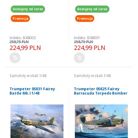
dostępny od zaraz
dostępny od zaraz
Promocja
Promocja
Indeks: B48003
Indeks: B48001
258,75 PLN
258,75 PLN
224,99 PLN
224,99 PLN
Samoloty w skali 1/48
Samoloty w skali 1/48
Trumpeter 05831 Fairey
Trumpeter 05825 Fairey
Battle Mk.I 1/48
Barracuda Torpedo Bomber
1/48