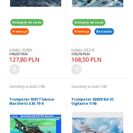
dostępny od zaraz
dostępny od zaraz
Promocja
Promocja
Bestseller
Indeks: 03906
Indeks: 03218
146,97 PLN
193,78 PLN
127,80 PLN
168,50 PLN
Samoloty w skali 1/48
Samoloty w skali 1/48
Trumpeter 02817 Savoia-
Trumpeter 02809 RA-5C
Marchetti S.M.79-II
Vigilante 1/48
Sparviero 1/48