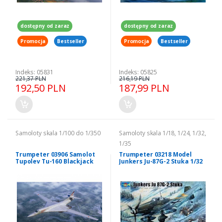
dostępny od zaraz
dostępny od zaraz
Promocja
Bestseller
Promocja
Bestseller
Indeks: 05831
Indeks: 05825
221,37 PLN
216,19 PLN
192,50 PLN
187,99 PLN
Samoloty skala 1/100 do 1/350
Samoloty skala 1/18, 1/24, 1/32,
1/35
Trumpeter 03906 Samolot
Trumpeter 03218 Model
Tupolev Tu-160 Blackjack
Junkers Ju-87G-2 Stuka 1/32
model 1/144