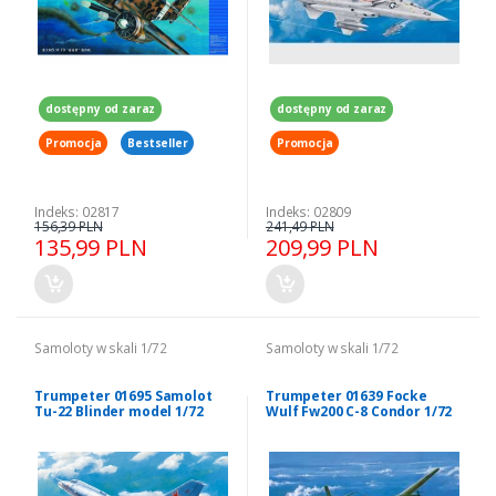
dostępny od zaraz
dostępny od zaraz
Promocja
Bestseller
Promocja
Indeks: 02817
Indeks: 02809
156,39 PLN
241,49 PLN
135,99 PLN
209,99 PLN
Samoloty w skali 1/72
Samoloty w skali 1/72
Trumpeter 01695 Samolot
Trumpeter 01639 Focke
Tu-22 Blinder model 1/72
Wulf Fw200 C-8 Condor 1/72