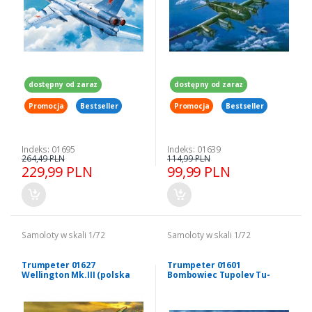
dostępny od zaraz
dostępny od zaraz
Promocja
Bestseller
Promocja
Bestseller
Indeks: 01695
Indeks: 01639
264,49 PLN
114,99 PLN
229,99 PLN
99,99 PLN
Samoloty w skali 1/72
Samoloty w skali 1/72
Trumpeter 01627
Trumpeter 01601
Wellington Mk.III (polska
Bombowiec Tupolev Tu-
kalkomania) 1/72
95MS Bear-H 1/72