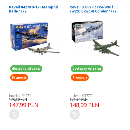
Revell 04279 B-17F Memphis
Revell 03777 Focke-Wulf
Belle 1/72
Fw200 C-5/C-8 Condor 1/72
dostępny od zaraz
dostępny od zaraz
Promocja
Promocja
Indeks: 04279
Indeks: 03777
170,19 PLN
171,34 PLN
147,99 PLN
148,99 PLN