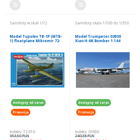
Samoloty w skali 1/72
Samoloty skala 1/100 do 1/350
Model Tupolev TB-1P (MTB-
Model Trumpeter 03930
1) floatplane Mikromir 72-
Xian H-6K Bomber 1:144
010
dostępny od zaraz
dostępny od zaraz
Promocja
Promocja
Indeks: 72-010
Indeks: 03930
353,50 PLN
240,38 PLN