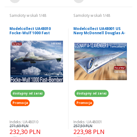
Samoloty w skali 1/48
Samoloty w skali 1/48
Modelcollect UA48010
Modelcollect UA48001 US
Focke-Wulf 1000 Fast
Navy McDonnell Douglas A-
Bomber 1/48
12 Avenger II 1/48
dostępny od zaraz
dostępny od zaraz
Promocja
Promocja
Indeks: UA48010
Indeks: UA48001
271,69 PLN
257,59 PLN
232,30 PLN
223,98 PLN