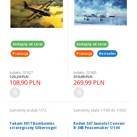
dostępny od zaraz
dostępny od zaraz
Promocja
Promocja
Bestseller
Indeks: 01627
Indeks: 01601
125,24 PLN
310,48 PLN
108,90 PLN
269,99 PLN
Samoloty w skali 1/72
Samoloty skala 1/100 do 1/350
Takom 5017 Bombowiec
Roden 347 Samolot Convair
strategiczny Silbervogel
B-36B Peacemaker 1/144
model 1/72 2w1