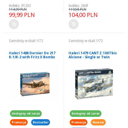
Indeks: 91232
Indeks: 2841
114,99 PLN
119,58 PLN
99,99 PLN
104,00 PLN
Samoloty w skali 1/72
Samoloty w skali 1/72
Italeri 1488 Dornier Do 217
Italeri 1479 CANT Z.1007 bis
K-1/K-2 with Fritz X Bombs
Alcione - Single or Twin
1/72
Finned Version 1/72
dostępny od zaraz
dostępny od zaraz
Promocja
Bestseller
Promocja
Nowość