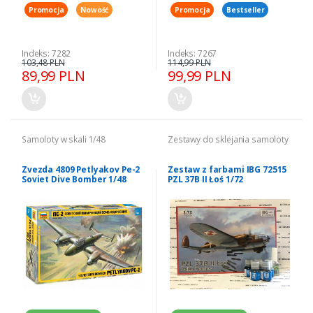
Promocja
Nowość
Promocja
Bestseller
Indeks: 7282
Indeks: 7267
103,48 PLN
114,99 PLN
89,99 PLN
99,99 PLN
Samoloty w skali 1/48
Zestawy do sklejania samoloty
Zvezda 4809 Petlyakov Pe-2
Zestaw z farbami IBG 72515
Soviet Dive Bomber 1/48
PZL 37B II Łoś 1/72