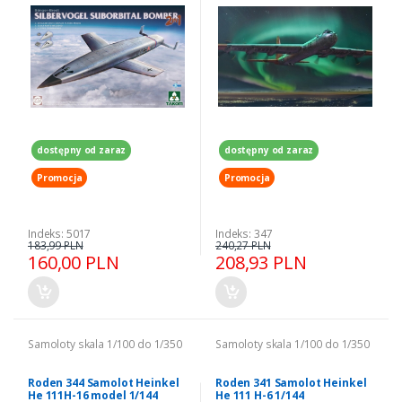
dostępny od zaraz
dostępny od zaraz
Promocja
Promocja
Indeks: 5017
Indeks: 347
183,99 PLN
240,27 PLN
160,00 PLN
208,93 PLN
Samoloty skala 1/100 do 1/350
Samoloty skala 1/100 do 1/350
Roden 344 Samolot Heinkel
Roden 341 Samolot Heinkel
He 111H-16 model 1/144
He 111 H-6 1/144