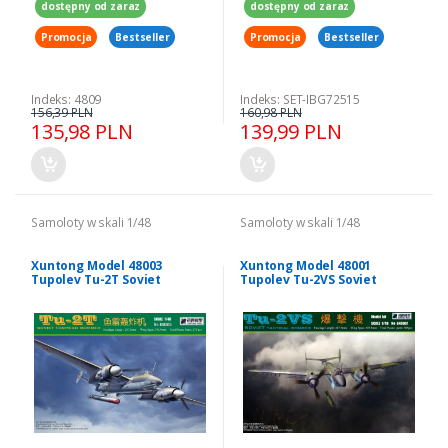
dostępny od zaraz
dostępny od zaraz
Promocja
Bestseller
Promocja
Bestseller
Indeks: 4809
Indeks: SET-IBG72515
156,39 PLN
160,98 PLN
135,98 PLN
139,99 PLN
Samoloty w skali 1/48
Samoloty w skali 1/48
Xuntong Model 48003
Xuntong Model 48001
Tupolev Tu-2T Soviet
Tupolev Tu-2VS Soviet
Torpedo Bomber 1/48
Tactical Bomber 1/48