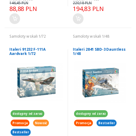
146,45 PLN
220,18 PLN
88,88 PLN
194,83 PLN
Samoloty w skali 1/72
Samoloty w skali 1/48
Italeri 91232 F-111A
Italeri 2841 SBD-3 Dauntless
Aardvark 1/72
1/48
dostępny od zaraz
dostępny od zaraz
Promocja
Nowość
Promocja
Bestseller
Bestseller