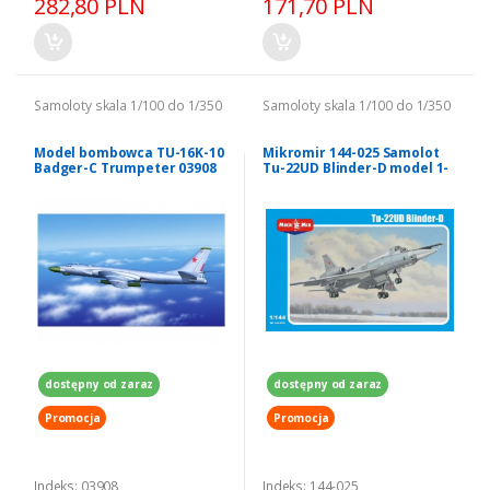
282,80 PLN
171,70 PLN
Samoloty skala 1/100 do 1/350
Samoloty skala 1/100 do 1/350
Model bombowca TU-16K-10
Mikromir 144-025 Samolot
Badger-C Trumpeter 03908
Tu-22UD Blinder-D model 1-
144
dostępny od zaraz
dostępny od zaraz
Promocja
Promocja
Indeks: 03908
Indeks: 144-025