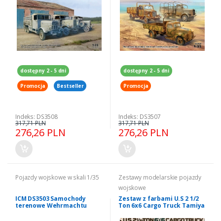
dostępny 2 - 5 dni
dostępny 2 - 5 dni
Promocja
Bestseller
Promocja
Indeks: DS3508
Indeks: DS3507
317,71 PLN
317,71 PLN
276,26 PLN
276,26 PLN
Pojazdy wojskowe w skali 1/35
Zestawy modelarskie pojazdy
wojskowe
ICM DS3503 Samochody
Zestaw z farbami U.S 2 1/2
terenowe Wehrmachtu
Ton 6x6 Cargo Truck Tamiya
kfz.1, Horch 108, L1500A
35218