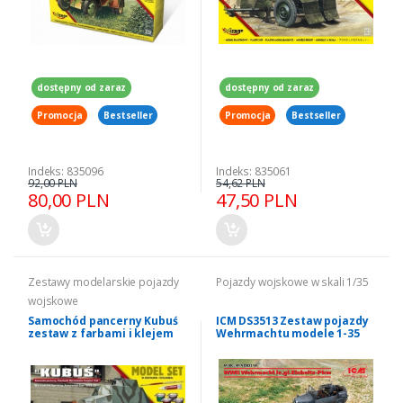
dostępny od zaraz
dostępny od zaraz
Promocja
Bestseller
Promocja
Bestseller
Indeks: 835096
Indeks: 835061
92,00 PLN
54,62 PLN
80,00 PLN
47,50 PLN
Zestawy modelarskie pojazdy
Pojazdy wojskowe w skali 1/35
wojskowe
Samochód pancerny Kubuś
ICM DS3513 Zestaw pojazdy
zestaw z farbami i klejem
Wehrmachtu modele 1-35
Mirage Hobby 835091