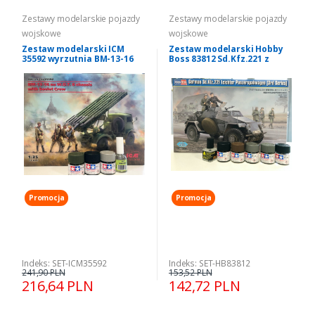
Zestawy modelarskie pojazdy
Zestawy modelarskie pojazdy
wojskowe
wojskowe
Zestaw modelarski ICM
Zestaw modelarski Hobby
35592 wyrzutnia BM-13-16
Boss 83812 Sd.Kfz.221 z
na W.O.T. 8 z farbami i
farbami i klejem
klejem
Promocja
Promocja
Indeks: SET-ICM35592
Indeks: SET-HB83812
241,90 PLN
153,52 PLN
216,64 PLN
142,72 PLN