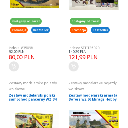
dostępny od zaraz
dostępny od zaraz
Promocja
Bestseller
Promocja
Bestseller
Indeks: 835098
Indeks: SET-T35020
92,00 PLN
140,29 PLN
80,00 PLN
121,99 PLN
Zestawy modelarskie pojazdy
Zestawy modelarskie pojazdy
wojskowe
wojskowe
Zestaw modelarski polski
Zestaw modelarski armata
samochód pancerny WZ.34
Bofors wz.36 Mirage Hobby
Mirage Hobby 835096
835061