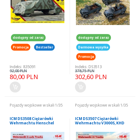
dostępny od zaraz
dostępny od zaraz
Promocja
Bestseller
Darmowa wysyłka
Promocja
Indeks: 835091
Indeks: DS3513
92,00 PLN
378,75 PLN
80,00 PLN
302,60 PLN
Pojazdy wojskowe w skali 1/35
Pojazdy wojskowe w skali 1/35
ICM DS3508 Ciężarówki
ICM DS3507 Ciężarówki
Wehrmachtu Henschel
Wehrmachtu V3000S, KHD
33D1, Krupp L3H163, LG3000
S3000 i L3000S