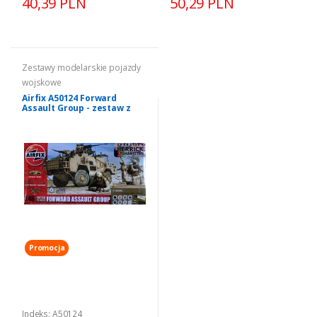
40,39 PLN
50,29 PLN
Zestawy modelarskie pojazdy
wojskowe
Airfix A50124 Forward
Assault Group - zestaw z
farbami i klejem
Promocja
Indeks: A50124