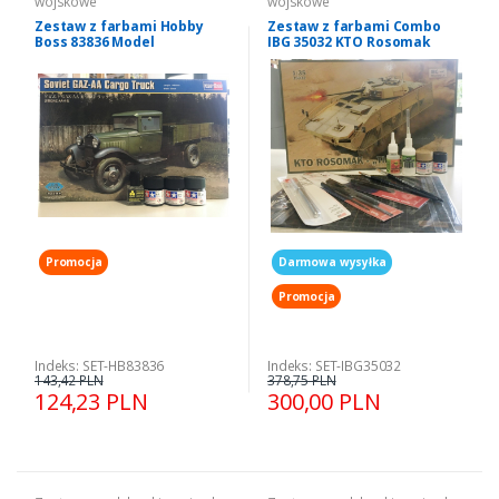
wojskowe
wojskowe
Zestaw z farbami Hobby
Zestaw z farbami Combo
Boss 83836 Model
IBG 35032 KTO Rosomak
ciężarówki GAZ-AA skala
Polish APC
1:35
Promocja
Darmowa wysyłka
Promocja
Indeks: SET-HB83836
Indeks: SET-IBG35032
143,42 PLN
378,75 PLN
124,23 PLN
300,00 PLN