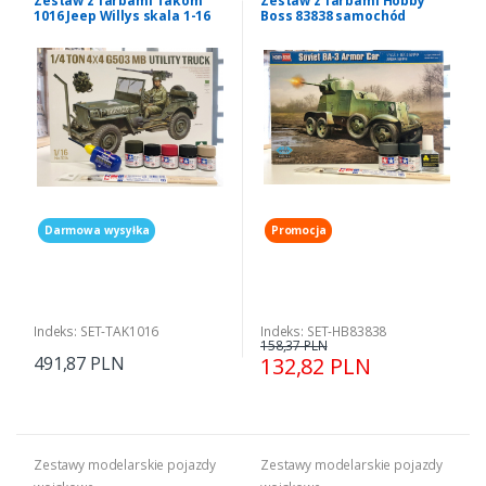
Zestaw z farbami Takom
Zestaw z farbami Hobby
1016 Jeep Willys skala 1-16
Boss 83838 samochód
pancerny BA-3 skala 1-35
Darmowa wysyłka
Promocja
Indeks: SET-TAK1016
Indeks: SET-HB83838
158,37 PLN
491,87 PLN
132,82 PLN
Zestawy modelarskie pojazdy
Zestawy modelarskie pojazdy