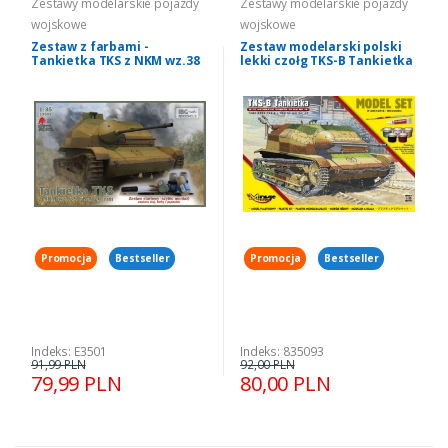
Zestawy modelarskie pojazdy
Zestawy modelarskie pojazdy
wojskowe
wojskowe
Zestaw z farbami -
Zestaw modelarski polski
Tankietka TKS z NKM wz.38
lekki czołg TKS-B Tankietka
IBG E3501
Mirage Hobby 835093
Promocja
Bestseller
Promocja
Bestseller
Indeks: E3501
Indeks: 835093
91,99 PLN
92,00 PLN
79,99 PLN
80,00 PLN