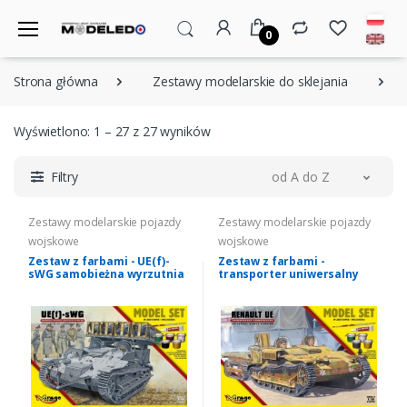
0
Strona główna
Zestawy modelarskie do sklejania
Wyświetlono: 1 – 27 z 27 wyników
Filtry
od A do Z
Zestawy modelarskie pojazdy
Zestawy modelarskie pojazdy
wojskowe
wojskowe
Zestaw z farbami - UE(f)-
Zestaw z farbami -
sWG samobieżna wyrzutnia
transporter uniwersalny
rakiet Mirage Hobby 835097
Renault UE Mirage Hobby
835095