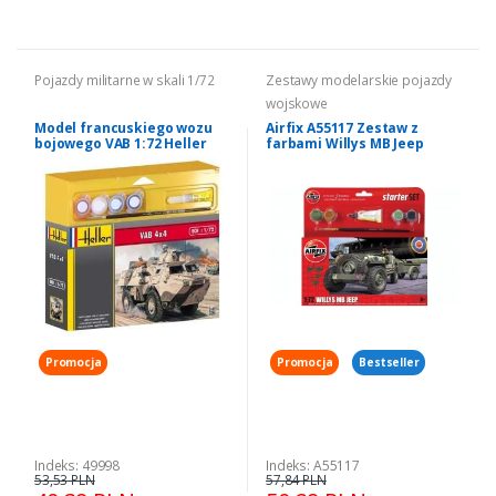
Pojazdy militarne w skali 1/72
Zestawy modelarskie pojazdy
wojskowe
Model francuskiego wozu
Airfix A55117 Zestaw z
bojowego VAB 1:72 Heller
farbami Willys MB Jeep
49998
Promocja
Promocja
Bestseller
Indeks: 49998
Indeks: A55117
53,53 PLN
57,84 PLN