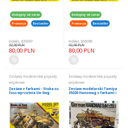
dostępny od zaraz
dostępny od zaraz
Promocja
Bestseller
Promocja
Bestseller
Indeks: 835097
Indeks: 835095
92,00 PLN
92,00 PLN
80,00 PLN
80,00 PLN
Zestawy modelarskie pojazdy
Zestawy modelarskie pojazdy
wojskowe
wojskowe
Zestaw z farbami - Stuka zu
Zestaw modelarski Tamiya
fuss wyrzutnia Ue-Swg
35020 Hanomag z farbami i
Mirage Hobby 835098
klejem 1/35