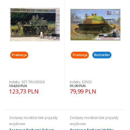
dowodzenia JGSDF Type 82
Hotchkiss IBG E3502
skala 1-35
Promocja
Promocja
Bestseller
Indeks: SET-TRU00326
Indeks: E3502
154,53 PLN
91,99 PLN
123,73 PLN
79,99 PLN
Zestawy modelarskie pojazdy
Zestawy modelarskie pojazdy
wojskowe
wojskowe