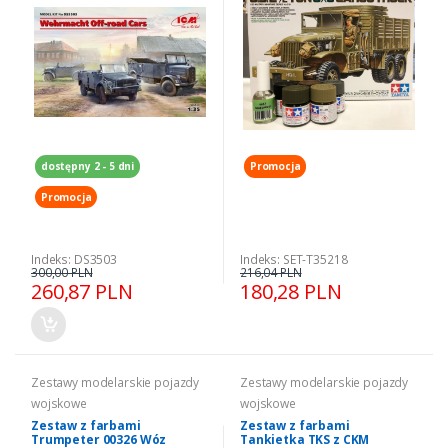
dostępny 2 - 5 dni
Promocja
Promocja
Indeks: DS3503
Indeks: SET-T35218
300,00 PLN
216,04 PLN
260,87 PLN
180,28 PLN
Zestawy modelarskie pojazdy
Zestawy modelarskie pojazdy
wojskowe
wojskowe
Zestaw z farbami
Zestaw z farbami
Trumpeter 00326 Wóz
Tankietka TKS z CKM