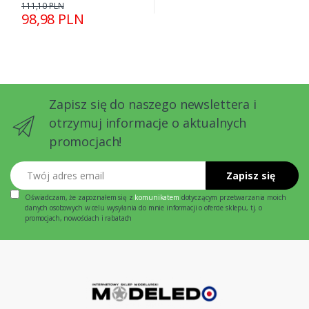
111,10 PLN
98,98 PLN
Zapisz się do naszego newslettera i
otrzymuj informacje o aktualnych
promocjach!
Twój adres email
Zapisz się
Oświadczam, że zapoznałem się z
komunikatem
dotyczącym przetwarzania moich
danych osobowych w celu wysyłania do mnie informacji o ofercie sklepu, tj. o
promocjach, nowościach i rabatach