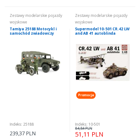
Zestawy modelarskie pojazdy
Zestawy modelarskie pojazdy
wojskowe
wojskowe
Tamiya 25188 Motocykl i
Supermodel 10-501 CR.42 LW
samochód zwiadowczy
and AB 41 autoblinda
skala 1-35
Promocja
Indeks: 25188
Indeks: 10-501
84,84 PLN
239,37 PLN
51,11 PLN