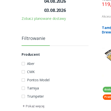
04.08.2026
119
03.08.2026
Akces
Zobacz planowane dostawy
Tami
Drew
mode
Filtrowanie
1/35
Producent
Aber
CMK
Pontos Model
Tamiya
dost
Trumpeter
Prom
+
Pokaż więcej