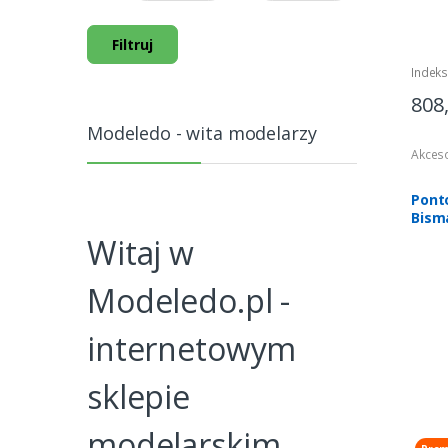
Filtruj
Indeks
808
Modeledo - wita modelarzy
Akces
Pont
Bisma
Wood
Witaj w
Modeledo.pl -
internetowym
sklepie
modelarskim