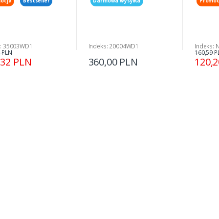
ocja
Bestseller
Darmowa wysyłka
Promoc
s: 35003WD1
Indeks: 20004WD1
Indeks: 
 PLN
160,59 P
,32 PLN
360,00 PLN
120,