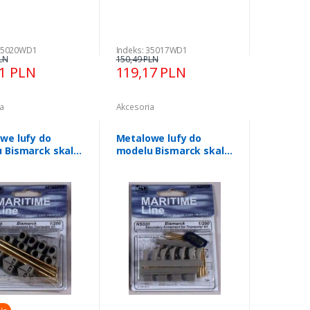
 35020WD1
Indeks: 35017WD1
LN
150,49 PLN
51 PLN
119,17 PLN
a
Akcesoria
we lufy do
Metalowe lufy do
 Bismarck skala
modelu Bismarck skala
8szt - CMK NS019
1:200 12szt - CMK NS020