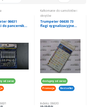
a
Kalkomanie do samolotów i
okrętów
ter 06631
Trumpeter 06630 73
i do pancernika
flagi sygnalizacyjne
ssouri 1/200
skala 1/200
ny od zaraz
dostępny od zaraz
ja
Promocja
Bestseller
06631
Indeks: 06630
LN
18,28 PLN