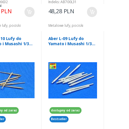
06632
Indeks: AB700L31
N
8 PLN
48,28 PLN
lufy, pociski
Metalowe lufy, pociski
-10 Lufy do
Aber L-09 Lufy do
 i Musashi 1/350
Yamato i Musashi 1/350
155mm
9 szt. 460mm
ny od zaraz
dostępny od zaraz
ler
Bestseller