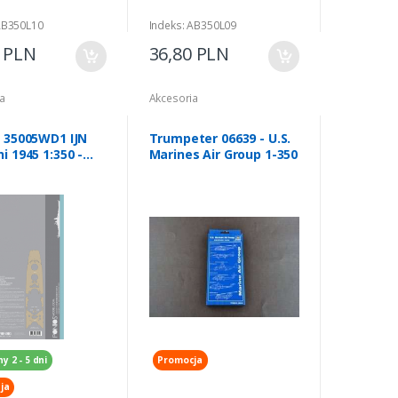
AB350L10
Indeks: AB350L09
0 PLN
36,80 PLN
a
Akcesoria
 35005WD1 IJN
Trumpeter 06639 - U.S.
i 1945 1:350 -
Marines Air Group 1-350
 Deck Set
y 2 - 5 dni
Promocja
ja