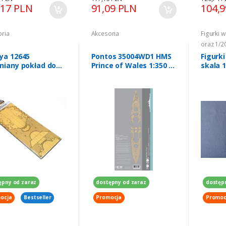
,17 PLN
91,09 PLN
104,
oria
Akcesoria
Figurki w
oraz 1/2
ya 12645
Pontos 35004WD1 HMS
Figurk
niany pokład do
Prince of Wales 1:350 -
skala 1
lu Yamato w skali
Wooden Deck Set
Trumpe
0
ępny od zaraz
dostępny od zaraz
dostęp
ocja
Bestseller
Promocja
Promoc