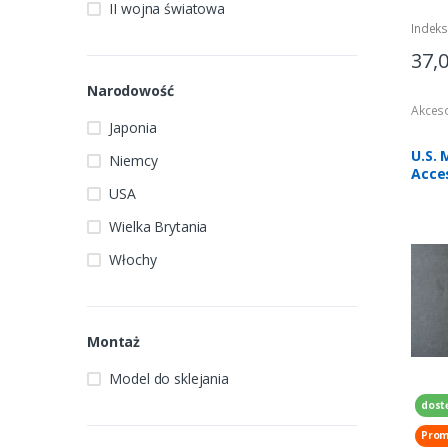
II wojna światowa
Indek
37,
Narodowość
Akces
Japonia
U.S.
Niemcy
Acces
Trum
USA
Wielka Brytania
Włochy
Montaż
Model do sklejania
dostę
Prom