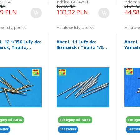
: 12645
Indeks: 35004WD1
Indeks: 
PLN
167,66 PLN
51,74 PL
69 PLN
133,32 PLN
44,9
we lufy, pociski
Metalowe lufy, pociski
Metalowe 
L-12 1/350 Lufy do:
Aber L-11 Lufy do:
Aber L
rck, Tirpitz,
Bismarck i Tirpitz 1/350
Yamato
rnhorst, Gneisenau
8 szt. 380 mm
6szt 
t 150mm
ępny od zaraz
dostępny od zaraz
dostęp
seller
Bestseller
Bestsel