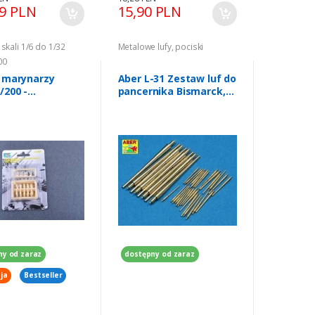
99 PLN
15,90 PLN
 skali 1/6 do 1/32
Metalowe lufy, pociski
00
i marynarzy
Aber L-31 Zestaw luf do
/200 -
pancernika Bismarck,
ter 06632
Tirpitz w skali 1/700 -
380mm x 8, 150mm x 12,
105mm x 16
ny od zaraz
dostępny od zaraz
ja
Bestseller