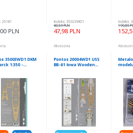
: 25181
Indeks: 35023WD1
Indeks:
60,59 PLN
190,89 P
,00 PLN
47,98 PLN
152,
oria
Akcesoria
Akcesori
os 35003WD1 DKM
Pontos 20004WD1 USS
Metalo
rck 1:350 -
BB-61 Iowa Wooden
modelu
en Deck Set
Deck 1944 (Teak Tone)
1:200 
1/200