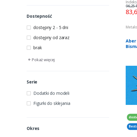
Indeks
96,25 
83,
Dostepność
dostępny 2 - 5 dni
Metalo
dostępny od zaraz
Aber 
Bisma
brak
Scha
12sz
+
Pokaż więcej
Serie
Dodatki do modeli
Figurki do sklejania
dost
Best
Okres