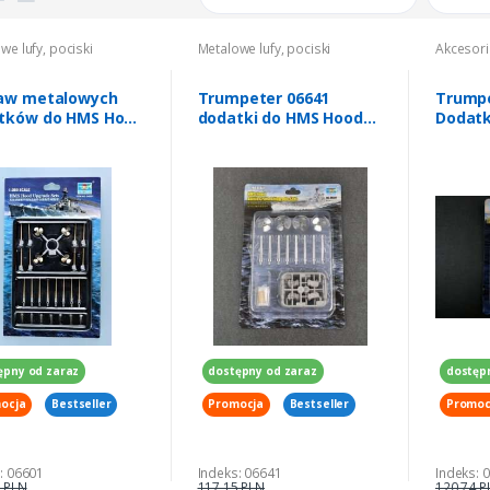
we lufy, pociski
Metalowe lufy, pociski
Akcesori
aw metalowych
Trumpeter 06641
Trumpe
tków do HMS Hood
dodatki do HMS Hood
Dodatk
0 Trumpeter 06601
1/200
USS Mi
ępny od zaraz
dostępny od zaraz
dostęp
ocja
Bestseller
Promocja
Bestseller
Promoc
: 06601
Indeks: 06641
Indeks: 
 PLN
117,15 PLN
120,74 P