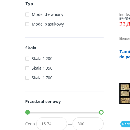
Typ
Model drewniany
Indeks
27,43 
23,
Model plastikowy
Elemen
Skala
Tami
do p
Skala 1:200
Bism
Skala 1:350
Skala 1:700
Przedział cenowy
Cena:
—
Darm