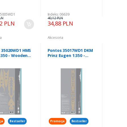
 35005WD1
Indeks: 06639
LN
40,12 PLN
32 PLN
34,88 PLN
a
Akcesoria
s 35020WD1 HMS
Pontos 35017WD1 DKM
:350 - Wooden
Prinz Eugen 1:350 -
et
Wooden Deck Set
ja
Bestseller
Promocja
Bestseller