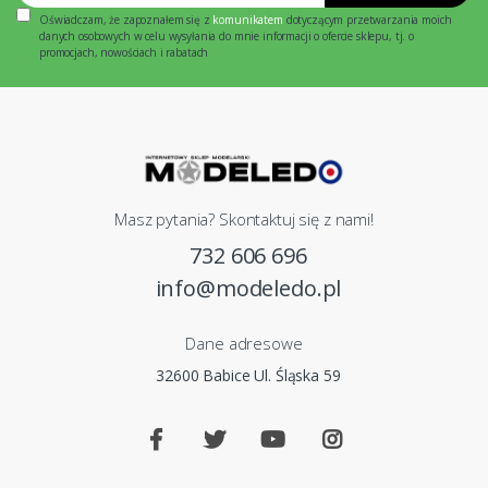
Oświadczam, że zapoznałem się z
komunikatem
dotyczącym przetwarzania moich
danych osobowych w celu wysyłania do mnie informacji o ofercie sklepu, tj. o
promocjach, nowościach i rabatach
Masz pytania? Skontaktuj się z nami!
732 606 696
info@modeledo.pl
Dane adresowe
32600 Babice Ul. Śląska 59