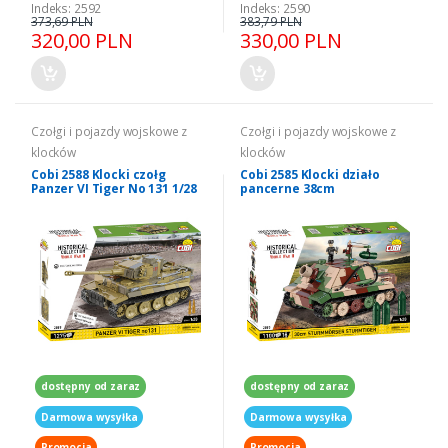
Indeks: 2592
Indeks: 2590
373,69 PLN
383,79 PLN
320,00 PLN
330,00 PLN
Czołgi i pojazdy wojskowe z
Czołgi i pojazdy wojskowe z
klocków
klocków
Cobi 2588 Klocki czołg
Cobi 2585 Klocki działo
Panzer VI Tiger No 131 1/28
pancerne 38cm
Sturmmorser Sturmtiger
1/28
dostępny od zaraz
dostępny od zaraz
Darmowa wysyłka
Darmowa wysyłka
Promocja
Promocja