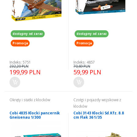
dostępny od zaraz
dostępny od zaraz
Promocja
Promocja
Indeks: 5751
Indeks: 4857
232,20 PLN
70,69 PLN
199,99 PLN
59,99 PLN
Okręty i statki z klocków
Czołgi i pojazdy wojskowe z
klocków
Cobi 4835 Klocki pancernik
Cobi 3143 Klocki Sd.Kfz. 8.8
Gneisenau 1/300
cm Flak 36 1/35