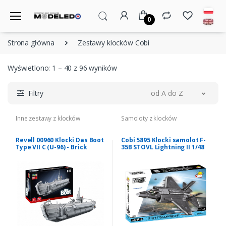
0
Strona główna
Zestawy klocków Cobi
Wyświetlono: 1 – 40 z 96 wyników
Filtry
od A do Z
Inne zestawy z klocków
Samoloty z klocków
Revell 00960 Klocki Das Boot
Cobi 5895 Klocki samolot F-
Type VII C (U-96) - Brick
35B STOVL Lightning II 1/48
System 1/56