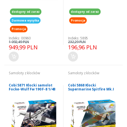
dostępny od zaraz
dostępny od zaraz
Darmowa wysyłka
Promocja
Promocja
Indeks: 00960
Indeks: 5895
1 092,49 PLN
232,29 PLN
949,99 PLN
196,96 PLN
Samoloty z klocków
Samoloty z klocków
Cobi 5871 Klocki samolot
Cobi 5868 Klocki
Focke-Wulf Fw 190 F-8 1/48
Supermarine Spitfire Mk.I
N3200 1/48