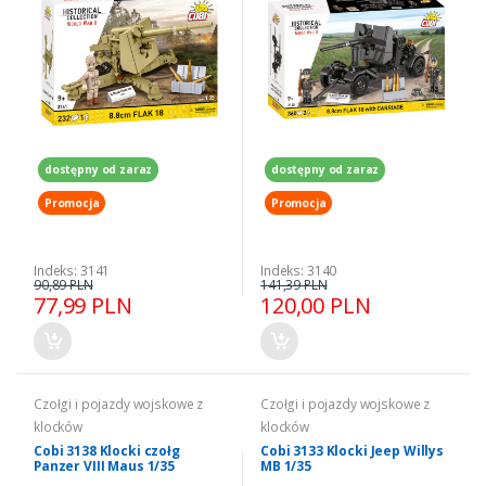
dostępny od zaraz
dostępny od zaraz
Promocja
Promocja
Indeks: 3141
Indeks: 3140
90,89 PLN
141,39 PLN
77,99 PLN
120,00 PLN
Czołgi i pojazdy wojskowe z
Czołgi i pojazdy wojskowe z
klocków
klocków
Cobi 3138 Klocki czołg
Cobi 3133 Klocki Jeep Willys
Panzer VIII Maus 1/35
MB 1/35