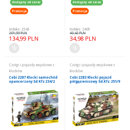
dostępny od zaraz
dostępny od zaraz
Promocja
Promocja
Indeks: 2543
Indeks: 2405
201,99 PLN
43,42 PLN
134,99 PLN
34,98 PLN
Czołgi i pojazdy wojskowe z
Czołgi i pojazdy wojskowe z
klocków
klocków
Cobi 2287 Klocki samochód
Cobi 2283 Klocki pojazd
opancerzony Sd Kfz 234/2
półgąsienicowy Sd.Kfz.251/9
Puma 1/35
Stummel 1/35