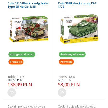
Cobi 3115 Klocki czołg lekki
Cobi 3098 Klocki czołg IS-2
Type 95 Ha-Go 1/35
1/72
dostępny od zaraz
dostępny od zaraz
Promocja
Promocja
Indeks: 3115
Indeks: 3098
161,59 PLN
60,59 PLN
138,99 PLN
53,00 PLN
Czołgi i pojazdy wojskowe z
Czołgi i pojazdy wojskowe z