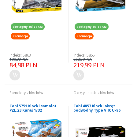
dostępny od zaraz
dostępny od zaraz
Promocja
Promocja
Indeks: 5863
Indeks: 5855
100,99 PLN
262,50 PLN
84,98 PLN
219,99 PLN
Samoloty z klocków
Okręty i statki z klocków
Cobi 5751 Klocki samolot
Cobi 4857 Klocki okręt
PZL.23 Karaś 1/32
podwodny Type VIIC U-96
1/300