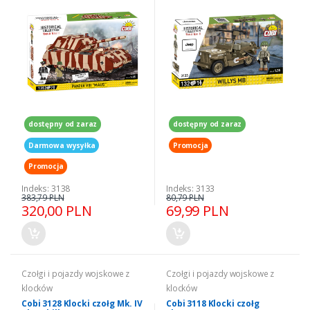
dostępny od zaraz
dostępny od zaraz
Darmowa wysyłka
Promocja
Promocja
Indeks: 3138
Indeks: 3133
383,79 PLN
80,79 PLN
320,00 PLN
69,99 PLN
Czołgi i pojazdy wojskowe z
Czołgi i pojazdy wojskowe z
klocków
klocków
Cobi 3128 Klocki czołg Mk. IV
Cobi 3118 Klocki czołg