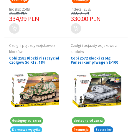
Indeks: 2588
Indeks: 2585
393,89 PLN
383,79 PLN
334,99 PLN
330,00 PLN
Czołgi i pojazdy wojskowe z
Czołgi i pojazdy wojskowe z
klocków
klocków
Cobi 2583 Klocki niszczyciel
Cobi 2572 Klocki czołg
czołgów Sd.Kfz. 184
Panzerkampfwagen E-100
Ferdinand 1/28
1/28
dostępny od zaraz
dostępny od zaraz
Darmowa wysyłka
Promocja
Bestseller