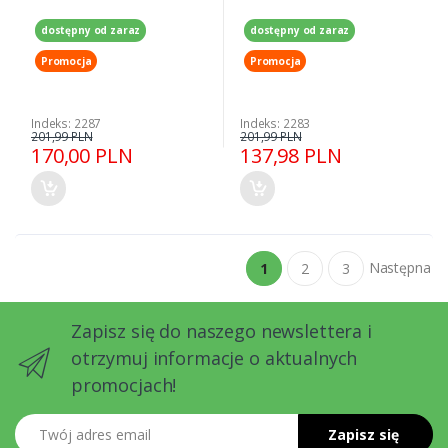
dostępny od zaraz
dostępny od zaraz
Promocja
Promocja
Indeks: 2287
Indeks: 2283
201,99 PLN
201,99 PLN
170,00 PLN
137,98 PLN
Następna
1
2
3
Zapisz się do naszego newslettera i
otrzymuj informacje o aktualnych
promocjach!
Twój adres email
Zapisz się