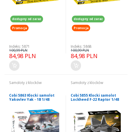
dostępny od zaraz
dostępny od zaraz
Promocja
Promocja
Indeks: 5871
Indeks: 5868
100,99 PLN
100,99 PLN
84,98 PLN
84,98 PLN
Samoloty z klocków
Samoloty z klocków
Cobi 5863 Klocki samolot
Cobi 5855 Klocki samolot
Yakovlev Yak - 1B 1/48
Lockheed F-22 Raptor 1/48