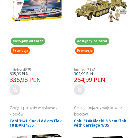
dostępny od zaraz
dostępny od zaraz
Promocja
Promocja
Indeks: 4835
Indeks: 3143
605,99 PLN
302,99 PLN
336,98 PLN
254,99 PLN
Czołgi i pojazdy wojskowe z
Czołgi i pojazdy wojskowe z
klocków
klocków
Cobi 3141 Klocki 8.8 cm Flak
Cobi 3140 Klocki 8.8 cm Flak
18 (DAK) 1/35
with Carriage 1/35