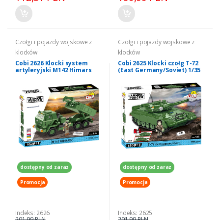
Czołgi i pojazdy wojskowe z
Czołgi i pojazdy wojskowe z
klocków
klocków
Cobi 2626 Klocki system
Cobi 2625 Klocki czołg T-72
artyleryjski M142 Himars
(East Germany/Soviet) 1/35
1/35
dostępny od zaraz
dostępny od zaraz
Promocja
Promocja
Indeks: 2626
Indeks: 2625
201,99 PLN
201,99 PLN