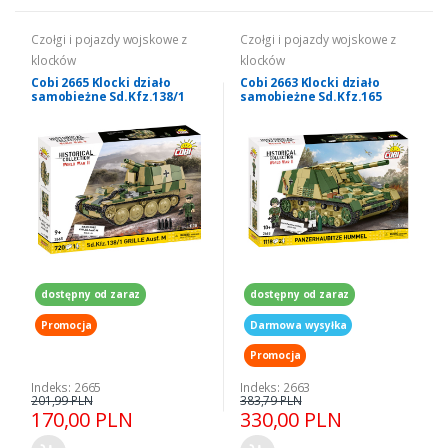
Czołgi i pojazdy wojskowe z
Czołgi i pojazdy wojskowe z
klocków
klocków
Cobi 2665 Klocki działo
Cobi 2663 Klocki działo
samobieżne Sd.Kfz.138/1
samobieżne Sd.Kfz.165
Grille Ausf. M 1/28
Panzer Hummel 1/28
dostępny od zaraz
dostępny od zaraz
Promocja
Darmowa wysyłka
Promocja
Indeks: 2665
Indeks: 2663
201,99 PLN
383,79 PLN
170,00 PLN
330,00 PLN