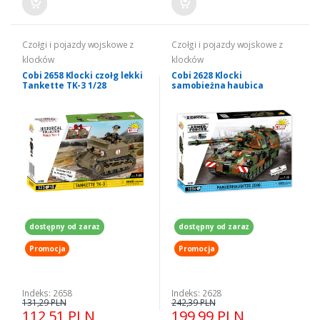
Czołgi i pojazdy wojskowe z
Czołgi i pojazdy wojskowe z
klocków
klocków
Cobi 2658 Klocki czołg lekki
Cobi 2628 Klocki
Tankette TK-3 1/28
samobieżna haubica
Panzerhaubitze 2000 1/35
dostępny od zaraz
dostępny od zaraz
Promocja
Promocja
Indeks: 2658
Indeks: 2628
131,29 PLN
242,39 PLN
112,51 PLN
199,99 PLN