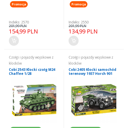
Promocja
Promocja
Indeks: 2570
Indeks: 2550
201,99 PLN
201,99 PLN
154,99 PLN
134,99 PLN
Czołgi i pojazdy wojskowe z
Czołgi i pojazdy wojskowe z
klocków
klocków
Cobi 2543 Klocki czołg M24
Cobi 2405 Klocki samochód
Chaffee 1/28
terenowy 1937 Horch 901
(Kfz.15) 1/35