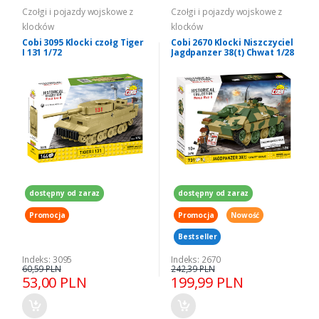
Czołgi i pojazdy wojskowe z
Czołgi i pojazdy wojskowe z
klocków
klocków
Cobi 3095 Klocki czołg Tiger
Cobi 2670 Klocki Niszczyciel
I 131 1/72
Jagdpanzer 38(t) Chwat 1/28
dostępny od zaraz
dostępny od zaraz
Promocja
Promocja
Nowość
Bestseller
Indeks: 3095
Indeks: 2670
60,59 PLN
242,39 PLN
53,00 PLN
199,99 PLN