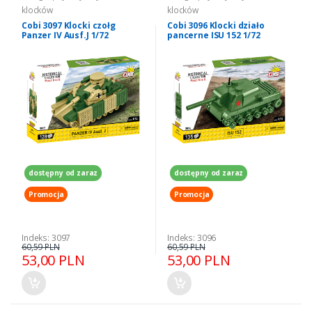
klocków
klocków
Cobi 3097 Klocki czołg
Cobi 3096 Klocki działo
Panzer IV Ausf.J 1/72
pancerne ISU 152 1/72
dostępny od zaraz
dostępny od zaraz
Promocja
Promocja
Indeks: 3097
Indeks: 3096
60,59 PLN
60,59 PLN
53,00 PLN
53,00 PLN