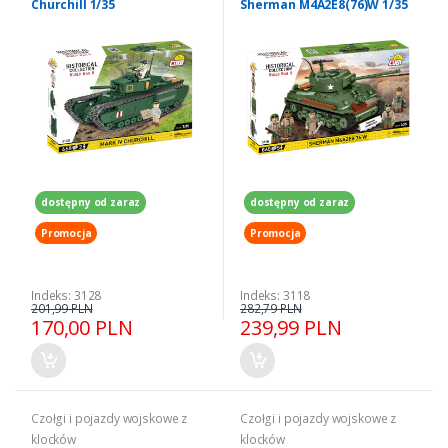
Churchill 1/35
Sherman M4A2E8(76)W 1/35
dostępny od zaraz
dostępny od zaraz
Promocja
Promocja
Indeks: 3128
Indeks: 3118
201,99 PLN
282,79 PLN
170,00 PLN
239,99 PLN
Czołgi i pojazdy wojskowe z
Czołgi i pojazdy wojskowe z
klocków
klocków