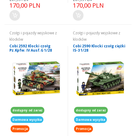
170,00 PLN
170,00 PLN
Czołgi i pojazdy wojskowe z
Czołgi i pojazdy wojskowe z
klocków
klocków
Cobi 2592 Klocki czołg
Cobi 2590 Klocki czołg ciężki
Pz.Kpfw. IV Ausf.G 1/28
IS-3 1/28
dostępny od zaraz
dostępny od zaraz
Darmowa wysyłka
Darmowa wysyłka
Promocja
Promocja