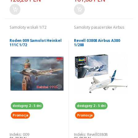
Samoloty w skali 1/72
Samoloty pasażerskie Airbus
Roden 009 Samolot Heinkel
Revell 03808 Airbus A380
111C 1/72
1/288
dostępny 2 - 5 dni
dostępny 2 - 5 dni
Promocja
Promocja
Indeks: 009
Indeks: Revell03808