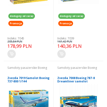
dostępny od zaraz
dostępny od zaraz
Promocja
Promocja
Indeks: 7045
Indeks: 7039
205,84 PLN
161,42 PLN
178,99 PLN
140,36 PLN
Samoloty pasażerskie Boeing
Samoloty pasażerskie Boeing
Zvezda 7019 Samolot Boeing
Zvezda 7008 Boeing 787-8
737-800 1/144
Dreamliner samolot
pasażerski 1/144