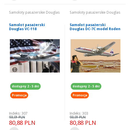
Samoloty pasażerskie Douglas
Samoloty pasażerskie Douglas
Samolot pasażerski
Samolot pasażerski
Douglas VC-118
Douglas DC-7C model Roden
Independence model Roden
303
307
dostępny 2 - 5 dni
dostępny 2 - 5 dni
Promocja
Promocja
Indeks: 307
Indeks: 303
93,01 PLN
93,01 PLN
80,88 PLN
80,88 PLN