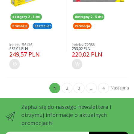
dostępny 2 - 5 dni
dostępny 2 - 5 dni
Promocja
Bestseller
Promocja
Indeks: 56436
Indeks: 72388
287,01 PLN
253,02 PLN
249,57 PLN
220,02 PLN
Następna
1
2
3
...
4
Zapisz się do naszego newslettera i
otrzymuj informacje o aktualnych
promocjach!