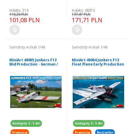
Indeks: 314
Indeks: 48013
116,26 PLN
197,47 PLN
101,08 PLN
171,71 PLN
Samoloty w skali 1/48
Samoloty w skali 1/48
MiniArt 48005 Junkers F13
MiniArt 48004 Junkers F13
Mid Production - German /
Float Plane Early Production
Polish / Swiss Service 1/48
1/48
dostępny 2 - 5 dni
dostępny 2 - 5 dni
Promocja
Promocja
Bestseller