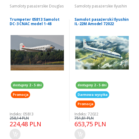
Samoloty pasażerskie Douglas
Samoloty pasażerskie Ilyushin
Trumpeter 05813 Samolot
Samolot pasażerski Ilyushin
DC-3 CNAC model 1-48
IL-22M Amodel 72022
dostępny 2 - 5 dni
dostępny 2 - 5 dni
Promocja
Darmowa wysyłka
Promocja
Indeks: 05813
Indeks: 72022
258,14 PLN
751,81 PLN
224,48 PLN
653,75 PLN