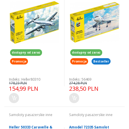
dostępny od zaraz
dostępny od zaraz
Promocja
Promocja
Bestseller
Indeks: Heller80310
Indeks: 56469
178,23 PLN
274,28 PLN
154,99 PLN
238,50 PLN
Samoloty pasażerskie inne
Samoloty pasażerskie inne
Heller 50333 Caravelle &
Amodel 72335 Samolot