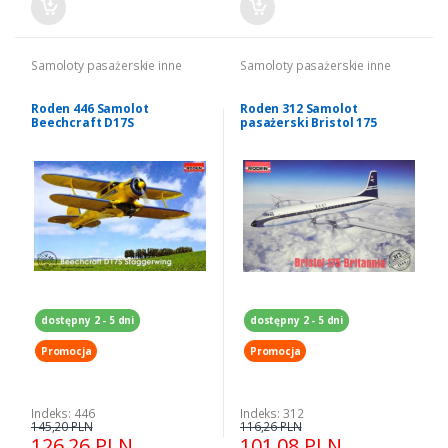
Samoloty pasażerskie inne
Samoloty pasażerskie inne
Roden 446 Samolot
Roden 312 Samolot
Beechcraft D17S
pasażerski Bristol 175
Staggerwing model 1-48
Britannia model 1-144
dostępny 2 - 5 dni
dostępny 2 - 5 dni
Promocja
Promocja
Indeks: 446
Indeks: 312
145,20 PLN
116,26 PLN
126,26 PLN
101,08 PLN