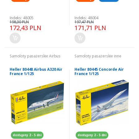
Indeks: 48005
Indeks: 48004
198,30 PLN
197,47 PLN
172,43 PLN
171,71 PLN
Samoloty pasażerskie Airbus
Samoloty pasażerskie inne
Heller 80448 Airbus A320 Air
Heller 80445 Concorde Air
France 1/125
France 1/125
dostępny 2 - 5 dni
dostępny 2 - 5 dni