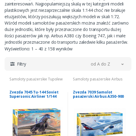
zainteresowań. Najpopularniejszą skalą w tej kategorii modeli
plastikowych jest niezaprzeczalnie skala 1:144 choć nie brakuje
etuzjastów, którzy poszukują większych modeli w skali 1:72.
Wśród modeli samolotów pasażerskich można znaleźć zarówno
duże jednostki, które były przeznaczone do transportu dużej
ilości pasażerów jak np. Airbus A380 czy Boeing 747, jak i małe
jednostki przeznaczone do transportu zaledwie kilku pasażerów.
Wyświetlono: 1 – 40 z 158 wyników
Filtry
od A do Z
Samoloty pasażerskie Tupolew
Samoloty pasażerskie Airbus
Zvezda 7045 Tu-144 Soviet
Zvezda 7039 Samolot
Supersonic Airliner 1/144
pasażerski Airbus A350-900
1/144