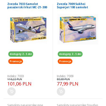
Zvezda 7033 Samolot
Zvezda 7009 Sukhoi
pasażerski Irkut MC-21-300
Superjet 100 samolot
pasażerski 1/144
dostępny 2 - 5 dni
dostępny 2 - 5 dni
Promocja
Promocja
Indeks: 7033
Indeks: 7009
116,22 PLN
89,69 PLN
101,06 PLN
77,99 PLN
Samoloty pasażerskie inne
Samoloty pasażerskie Douglas