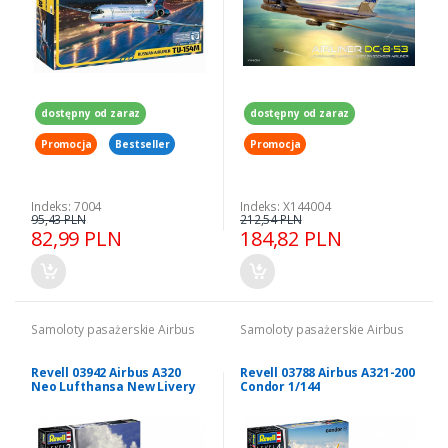
dostępny od zaraz
dostępny od zaraz
Promocja
Bestseller
Promocja
Indeks: 7004
Indeks: X144004
95,43 PLN
212,54 PLN
82,99 PLN
184,82 PLN
Samoloty pasażerskie Airbus
Samoloty pasażerskie Airbus
Revell 03942 Airbus A320
Revell 03788 Airbus A321-200
Neo Lufthansa New Livery
Condor 1/144
1/144