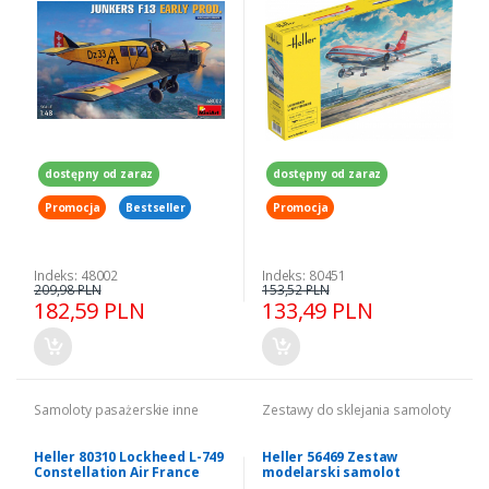
dostępny od zaraz
dostępny od zaraz
Promocja
Bestseller
Promocja
Indeks: 48002
Indeks: 80451
209,98 PLN
153,52 PLN
182,59 PLN
133,49 PLN
Samoloty pasażerskie inne
Zestawy do sklejania samoloty
Heller 80310 Lockheed L-749
Heller 56469 Zestaw
Constellation Air France
modelarski samolot
1/72
Concorde AF model 1/72