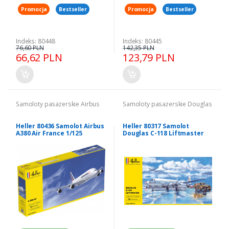
Promocja
Bestseller
Promocja
Bestseller
Indeks: 80448
Indeks: 80445
76,60 PLN
142,35 PLN
66,62 PLN
123,79 PLN
Samoloty pasażerskie Airbus
Samoloty pasażerskie Douglas
Heller 80436 Samolot Airbus
Heller 80317 Samolot
A380 Air France 1/125
Douglas C-118 Liftmaster
model 1-72