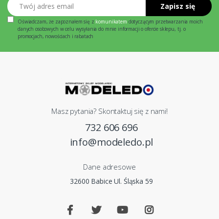
Twój adres email
Zapisz się
Oświadczam, że zapoznałem się z
komunikatem
dotyczącym przetwarzania moich
danych osobowych w celu wysyłania do mnie informacji o ofercie sklepu, tj. o
promocjach, nowościach i rabatach
Masz pytania? Skontaktuj się z nami!
732 606 696
info@modeledo.pl
Dane adresowe
32600 Babice Ul. Śląska 59