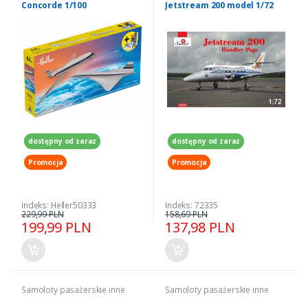
Concorde 1/100
Jetstream 200 model 1/72
dostępny od zaraz
dostępny od zaraz
Promocja
Promocja
Indeks: Heller50333
Indeks: 72335
229,99 PLN
158,69 PLN
199,99 PLN
137,98 PLN
Samoloty pasażerskie inne
Samoloty pasażerskie inne