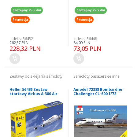
dostępny 2 - 5 dni
dostępny 2 - 5 dni
Promocja
Promocja
Indeks: 56452
Indeks: 56448
262,57 PLN
84,00 PLN
228,32 PLN
73,05 PLN
Zestawy do sklejania samoloty
Samoloty pasażerskie inne
Heller 56436 Zestaw
Amodel 72388 Bombardier
startowy Airbus A-380 Air
Challenger CL-600 1/72
France model 1-125