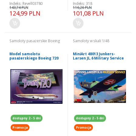
Indeks: Revell03780
Indeks: 318
143,74 PLN
116,26 PLN
124,99 PLN
101,08 PLN
Samoloty pasażerskie Boeing
Samoloty w skali 1/48
Model samolotu
MiniArt 48013 Junkers-
pasażerskiego Boeing 720
Larsen JL.6 Military Service
Roden 314
1/48
dostępny 2 - 5 dni
dostępny 2 - 5 dni
Promocja
Promocja