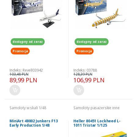
dostępny od zaraz
dostępny od zaraz
Promocja
Promocja
Indeks: Revell03942
Indeks: 03788
103,48 PLN
128,39 PLN
89,99 PLN
106,99 PLN
Samoloty w skali 1/48
Samoloty pasażerskie inne
MiniArt 48002 Junkers F13
Heller 80451 Lockheed L-
Early Production 1/48
1011 Tristar 1/125