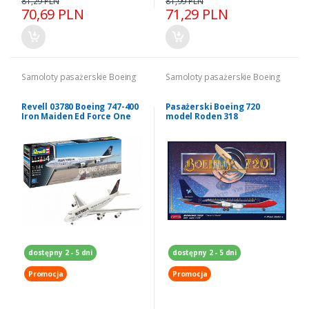
81,29 PLN
81,99 PLN
70,69 PLN
71,29 PLN
Samoloty pasażerskie Boeing
Samoloty pasażerskie Boeing
Revell 03780 Boeing 747-400
Pasażerski Boeing 720
Iron Maiden Ed Force One
model Roden 318
1/144
dostępny 2 - 5 dni
dostępny 2 - 5 dni
Promocja
Promocja