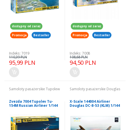
dostępny od zaraz
dostępny od zaraz
Promocja
Bestseller
Promocja
Bestseller
Indeks: 7019
Indeks: 7008
110,39 PLN
108,68 PLN
95,99 PLN
94,50 PLN
Samoloty pasażerskie Tupolew
Samoloty pasażerskie Douglas
Zvezda 7004 Tupolev Tu-
X-Scale 144004 Airliner
154M Russian Airliner 1/144
Douglas DC-8-53 (KLM) 1/144