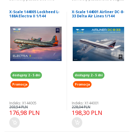
X-Scale 144005 Lockheed L-
X-Scale 144001 Airliner DC-8-
188A Electra II 1/144
33 Delta Air Lines 1/144
dostępny 2 - 5 dni
dostępny 2 - 5 dni
Promocja
Promocja
Indeks: X144005
Indeks: X144001
203,54 PLN
228,04 PLN
176,98 PLN
198,30 PLN