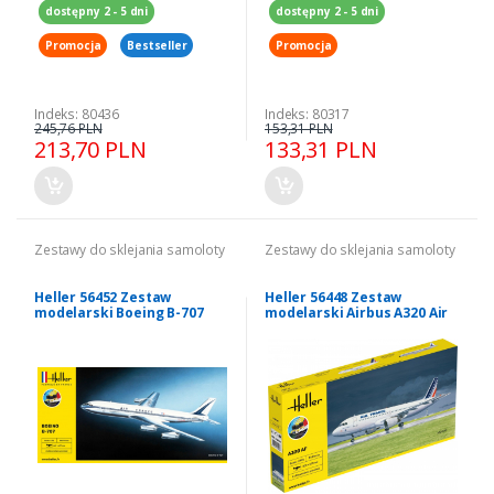
dostępny 2 - 5 dni
dostępny 2 - 5 dni
Promocja
Bestseller
Promocja
Indeks: 80436
Indeks: 80317
245,76 PLN
153,31 PLN
213,70 PLN
133,31 PLN
Zestawy do sklejania samoloty
Zestawy do sklejania samoloty
Heller 56452 Zestaw
Heller 56448 Zestaw
modelarski Boeing B-707
modelarski Airbus A320 Air
model 1-72
France 1/125