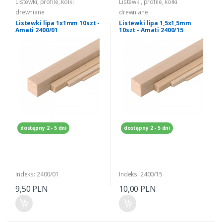
Listewki, profile, kołki
Listewki, profile, kołki
drewniane
drewniane
Listewki lipa 1x1mm 10szt -
Listewki lipa 1,5x1,5mm
Amati 2400/01
10szt - Amati 2400/15
dostępny 2 - 5 dni
dostępny 2 - 5 dni
Indeks: 2400/01
Indeks: 2400/15
9,50 PLN
10,00 PLN