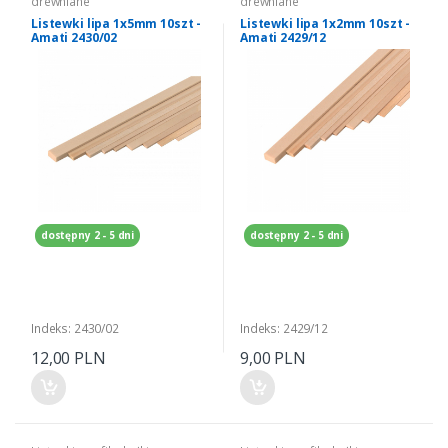
drewniane
drewniane
Listewki lipa 1x5mm 10szt -
Listewki lipa 1x2mm 10szt -
Amati 2430/02
Amati 2429/12
dostępny 2 - 5 dni
dostępny 2 - 5 dni
Indeks: 2430/02
Indeks: 2429/12
12,00 PLN
9,00 PLN