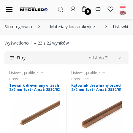
0
Strona główna
Materiały konstrukcyjne
Listewki, p
Wyświetlono: 1 – 22 z 22 wyników
Filtry
od A do Z
Listewki, profile, kołki
Listewki, profile, kołki
drewniane
drewniane
Teownik drewniany orzech
Kątownik drewniany orzech
2x2mm 1szt - Amati 2580/02
2x2mm 1szt - Amati 2580/01