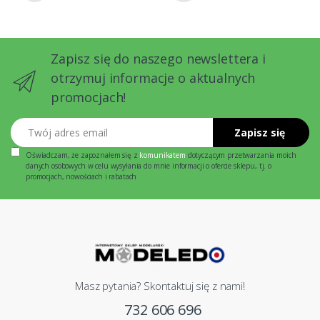
Zapisz się do naszego newslettera i
otrzymuj informacje o aktualnych
promocjach!
Twój adres email
Zapisz się
Oświadczam, że zapoznałem się z
komunikatem
dotyczącym przetwarzania moich
danych osobowych w celu wysyłania do mnie informacji o ofercie sklepu, tj. o
promocjach, nowościach i rabatach
Masz pytania? Skontaktuj się z nami!
732 606 696