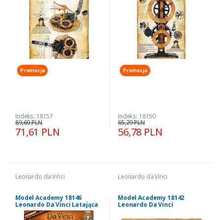
Promocja
Promocja
Indeks: 18157
Indeks: 18150
89,69 PLN
65,29 PLN
71,61 PLN
56,78 PLN
Leonardo da Vinci
Leonardo da Vinci
Model Academy 18146
Model Academy 18142
Leonardo Da Vinci Latająca
Leonardo Da Vinci
maszyna
Spingarda