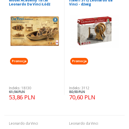
Model Academy 18130
Italeri 3112 Leonardo da
Leonardo Da Vinci Łódź
Vinci - dźwig
wiosłowa
Promocja
Promocja
Indeks: 18130
Indeks: 3112
61,94 PLN
80,90 PLN
53,86 PLN
70,60 PLN
Leonardo da Vinci
Leonardo da Vinci