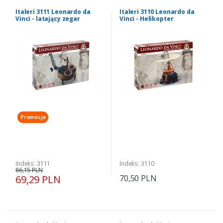
Italeri 3111 Leonardo da
Italeri 3110 Leonardo da
Vinci - latający zegar
Vinci - Helikopter
wahadłowy
Promocja
Indeks: 3111
Indeks: 3110
86,15 PLN
69,29 PLN
70,50 PLN