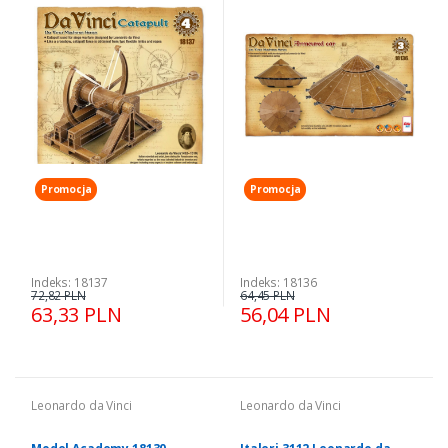
Katapulta
Armoured Car
Promocja
Promocja
Indeks: 18137
Indeks: 18136
72,82 PLN
64,45 PLN
63,33 PLN
56,04 PLN
Leonardo da Vinci
Leonardo da Vinci