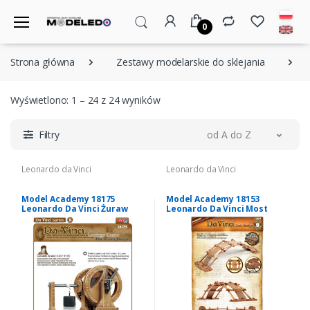
0
Strona główna
Zestawy modelarskie do sklejania
Wyświetlono: 1 – 24 z 24 wyników
Filtry
od A do Z
Leonardo da Vinci
Leonardo da Vinci
Model Academy 18175
Model Academy 18153
Leonardo Da Vinci Żuraw
Leonardo Da Vinci Most
dźwigniowy