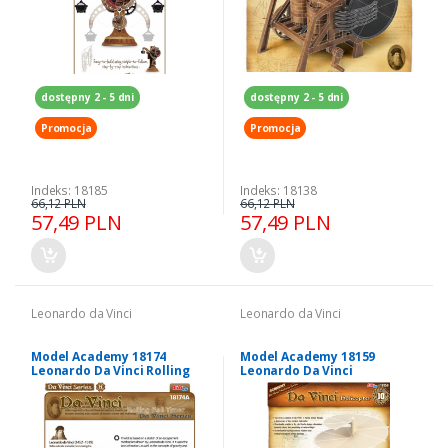
dostępny 2 - 5 dni
dostępny 2 - 5 dni
Promocja
Promocja
Indeks: 18185
Indeks: 18138
66,12 PLN
66,12 PLN
57,49 PLN
57,49 PLN
Leonardo da Vinci
Leonardo da Vinci
Model Academy 18174
Model Academy 18159
Leonardo Da Vinci Rolling
Leonardo Da Vinci
Ball Timer
Helikopter