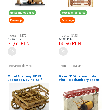
dostępny od zaraz
dostępny od zaraz
Promocja
Promocja
Indeks: 18175
Indeks: 18153
89,69 PLN
83,63 PLN
71,61 PLN
66,96 PLN
Leonardo da Vinci
Leonardo da Vinci
Model Academy 18129
Italeri 3106 Leonardo da
Leonardo Da Vinci Self-
Vinci - Mechaniczny bęben
Proppeling Cart