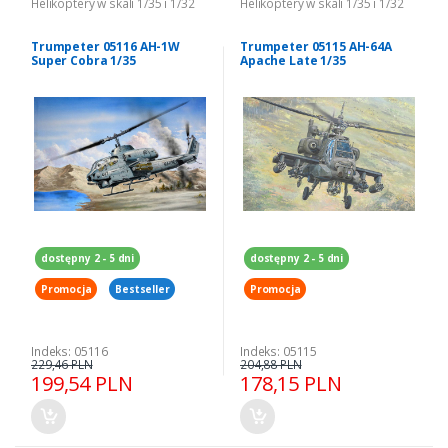
Helikoptery w skali 1/35 i 1/32
Helikoptery w skali 1/35 i 1/32
Trumpeter 05116 AH-1W
Trumpeter 05115 AH-64A
Super Cobra 1/35
Apache Late 1/35
dostępny 2 - 5 dni
dostępny 2 - 5 dni
Promocja
Bestseller
Promocja
Indeks: 05116
Indeks: 05115
229,46 PLN
204,88 PLN
199,54 PLN
178,15 PLN