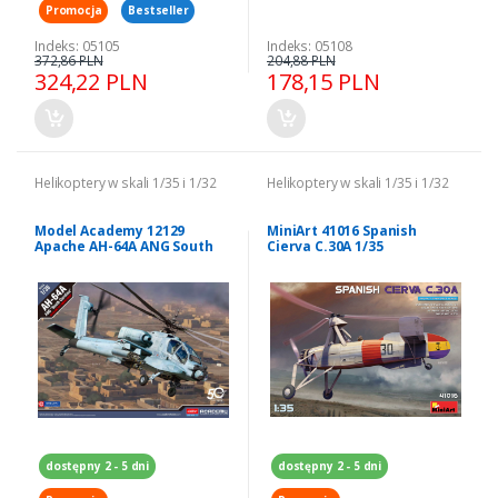
Promocja
Bestseller
Indeks: 05105
Indeks: 05108
372,86 PLN
204,88 PLN
324,22 PLN
178,15 PLN
Helikoptery w skali 1/35 i 1/32
Helikoptery w skali 1/35 i 1/32
Model Academy 12129
MiniArt 41016 Spanish
Apache AH-64A ANG South
Cierva C.30A 1/35
Carolina 1/35
dostępny 2 - 5 dni
dostępny 2 - 5 dni