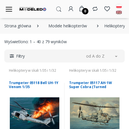
0
Strona główna
Modele helikopterów
Helikoptery w 
Wyświetlono: 1 – 40 z 79 wyników
Filtry
od A do Z
Helikoptery w skali 1/35 i 1/32
Helikoptery w skali 1/35 i 1/32
Trumpeter 05118 Bell UH-1Y
Trumpeter 05117 AH-1W
Venom 1/35
Super Cobra (Turned
Exhaust) 1/35