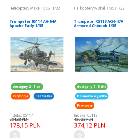
Helikoptery w skali 1/35 i 1/32
Helikoptery w skali 1/35 i 1/32
Trumpeter 05114 AH-64A
Trumpeter 05113 ACH-47A
Apache Early 1/35
Armored Chinook 1/35
dostępny 2 - 5 dni
dostępny 2 - 5 dni
Promocja
Bestseller
Darmowa wysyłka
Promocja
Indeks: 05114
Indeks: 05113
204,88 PLN
430,23 PLN
178,15 PLN
374,12 PLN