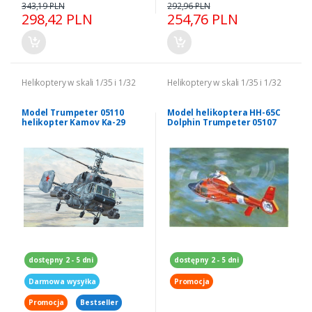
343,19 PLN
292,96 PLN
298,42 PLN
254,76 PLN
Helikoptery w skali 1/35 i 1/32
Helikoptery w skali 1/35 i 1/32
Model Trumpeter 05110
Model helikoptera HH-65C
helikopter Kamov Ka-29
Dolphin Trumpeter 05107
Helix-B
dostępny 2 - 5 dni
dostępny 2 - 5 dni
Darmowa wysyłka
Promocja
Promocja
Bestseller