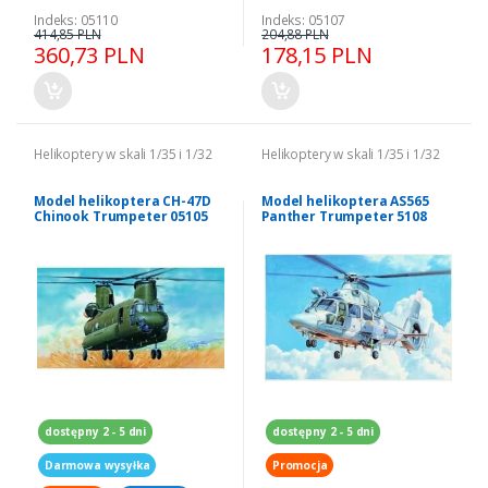
Indeks: 05110
Indeks: 05107
414,85 PLN
204,88 PLN
360,73 PLN
178,15 PLN
Helikoptery w skali 1/35 i 1/32
Helikoptery w skali 1/35 i 1/32
Model helikoptera CH-47D
Model helikoptera AS565
Chinook Trumpeter 05105
Panther Trumpeter 5108
dostępny 2 - 5 dni
dostępny 2 - 5 dni
Darmowa wysyłka
Promocja