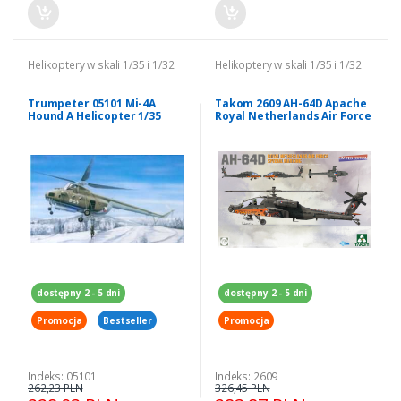
Helikoptery w skali 1/35 i 1/32
Helikoptery w skali 1/35 i 1/32
Trumpeter 05101 Mi-4A
Takom 2609 AH-64D Apache
Hound A Helicopter 1/35
Royal Netherlands Air Force
1/35
dostępny 2 - 5 dni
dostępny 2 - 5 dni
Promocja
Bestseller
Promocja
Indeks: 05101
Indeks: 2609
262,23 PLN
326,45 PLN