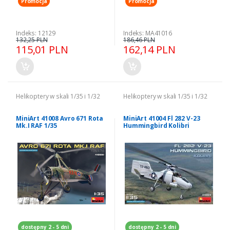
Promocja
Promocja
Indeks: 12129
Indeks: MA41016
132,25 PLN
186,46 PLN
115,01 PLN
162,14 PLN
Helikoptery w skali 1/35 i 1/32
Helikoptery w skali 1/35 i 1/32
MiniArt 41008 Avro 671 Rota
MiniArt 41004 Fl 282 V-23
Mk.I RAF 1/35
Hummingbird Kolibri
dostępny 2 - 5 dni
dostępny 2 - 5 dni