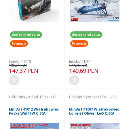
dostępny od zaraz
dostępny od zaraz
Promocja
Promocja
Indeks: 41018
Indeks: 41014
185,84 PLN
177,76 PLN
147,37 PLN
140,69 PLN
Helikoptery w skali 1/35 i 1/32
Helikoptery w skali 1/35 i 1/32
MiniArt 41012 Wiatrakowiec
MiniArt 41007 Wiatrakowiec
Focke Wulf FW C.30A
Loire et Olivier LeO C.30A
Heuschrecke model 1-35