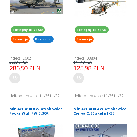
dostępny od zaraz
dostępny od zaraz
Promocja
Bestseller
Promocja
Indeks: 2602
Indeks: 03804
329,47 PLN
141,40 PLN
286,50 PLN
125,98 PLN
Helikoptery w skali 1/35 i 1/32
Helikoptery w skali 1/35 i 1/32
MiniArt 41018 Wiatrakowiec
MiniArt 41014 Wiatrakowiec
Focke Wulf FW C.30A
Cierva C.30 skala 1-35
Heuschrecke model 1-35