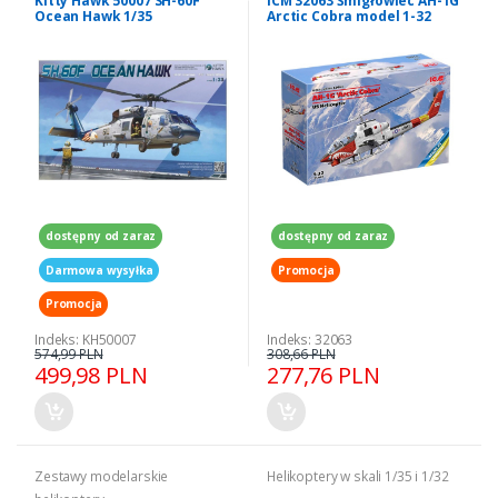
Kitty Hawk 50007 SH-60F
ICM 32063 Śmigłowiec AH-1G
Ocean Hawk 1/35
Arctic Cobra model 1-32
dostępny od zaraz
dostępny od zaraz
Darmowa wysyłka
Promocja
Promocja
Indeks: KH50007
Indeks: 32063
574,99 PLN
308,66 PLN
499,98 PLN
277,76 PLN
Zestawy modelarskie
Helikoptery w skali 1/35 i 1/32