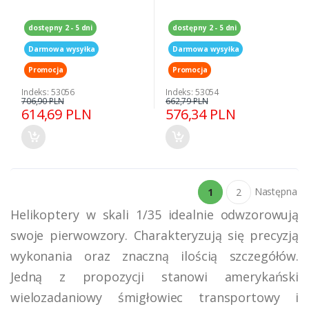
dostępny 2 - 5 dni
dostępny 2 - 5 dni
Darmowa wysyłka
Darmowa wysyłka
Promocja
Promocja
Indeks: 53056
Indeks: 53054
706,90 PLN
662,79 PLN
614,69 PLN
576,34 PLN
Następna
1
2
Helikoptery w skali 1/35 idealnie odwzorowują
swoje pierwowzory. Charakteryzują się precyzją
wykonania oraz znaczną ilością szczegółów.
Jedną z propozycji stanowi amerykański
wielozadaniowy śmigłowiec transportowy i