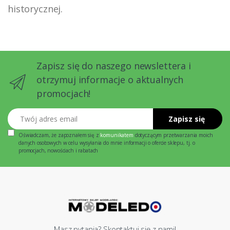
historycznej.
Zapisz się do naszego newslettera i
otrzymuj informacje o aktualnych
promocjach!
Twój adres email
Zapisz się
Oświadczam, że zapoznałem się z
komunikatem
dotyczącym przetwarzania moich
danych osobowych w celu wysyłania do mnie informacji o ofercie sklepu, tj. o
promocjach, nowościach i rabatach
Masz pytania? Skontaktuj się z nami!