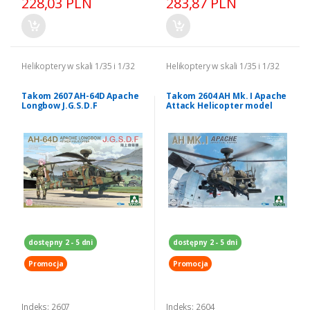
228,03 PLN
283,87 PLN
Helikoptery w skali 1/35 i 1/32
Helikoptery w skali 1/35 i 1/32
Takom 2607 AH-64D Apache
Takom 2604 AH Mk. I Apache
Longbow J.G.S.D.F
Attack Helicopter model
1/35
dostępny 2 - 5 dni
dostępny 2 - 5 dni
Promocja
Promocja
Indeks: 2607
Indeks: 2604