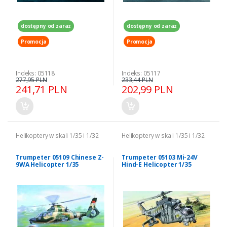
dostępny od zaraz
dostępny od zaraz
Promocja
Promocja
Indeks: 05118
Indeks: 05117
277,95 PLN
233,44 PLN
241,71 PLN
202,99 PLN
Helikoptery w skali 1/35 i 1/32
Helikoptery w skali 1/35 i 1/32
Trumpeter 05109 Chinese Z-
Trumpeter 05103 Mi-24V
9WA Helicopter 1/35
Hind-E Helicopter 1/35