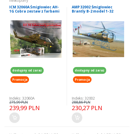
helikoptery
ICM 32060A Śmigłowiec AH-
AMP 32002 Śmigłowiec
1G Cobra zestaw z farbami
Brantly B-2 model 1-32
1/32
dostępny od zaraz
dostępny od zaraz
Promocja
Promocja
Indeks: 32060A
Indeks: 32002
275,99 PLN
288,86 PLN
239,99 PLN
230,27 PLN