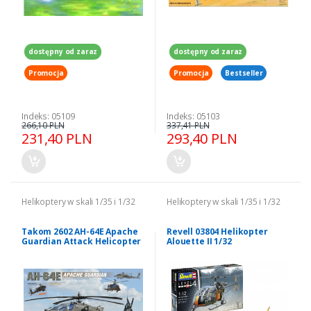
dostępny od zaraz
dostępny od zaraz
Promocja
Promocja
Bestseller
Indeks: 05109
Indeks: 05103
266,10 PLN
337,41 PLN
231,40 PLN
293,40 PLN
Helikoptery w skali 1/35 i 1/32
Helikoptery w skali 1/35 i 1/32
Takom 2602 AH-64E Apache
Revell 03804 Helikopter
Guardian Attack Helicopter
Alouette II 1/32
model 1/35