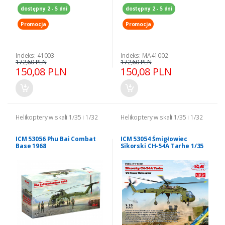
dostępny 2 - 5 dni
dostępny 2 - 5 dni
Promocja
Promocja
Indeks: 41003
Indeks: MA41002
172,60 PLN
172,60 PLN
150,08 PLN
150,08 PLN
Helikoptery w skali 1/35 i 1/32
Helikoptery w skali 1/35 i 1/32
ICM 53056 Phu Bai Combat
ICM 53054 Śmigłowiec
Base 1968
Sikorski CH-54A Tarhe 1/35