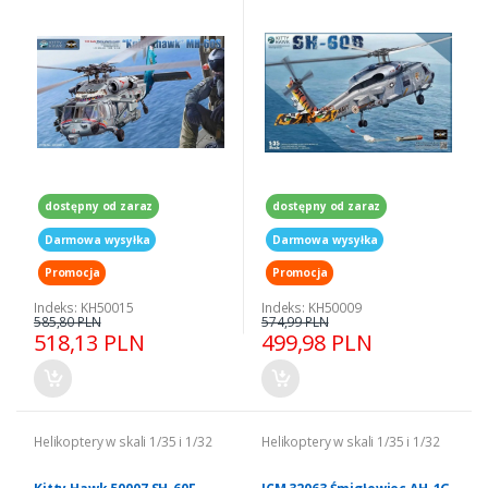
1/35
dostępny od zaraz
dostępny od zaraz
Darmowa wysyłka
Darmowa wysyłka
Promocja
Promocja
Indeks: KH50015
Indeks: KH50009
585,80 PLN
574,99 PLN
518,13 PLN
499,98 PLN
Helikoptery w skali 1/35 i 1/32
Helikoptery w skali 1/35 i 1/32