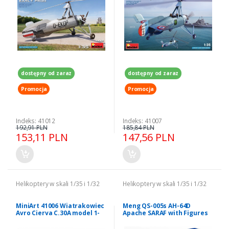
dostępny od zaraz
dostępny od zaraz
Promocja
Promocja
Indeks: 41012
Indeks: 41007
192,91 PLN
185,84 PLN
153,11 PLN
147,56 PLN
Helikoptery w skali 1/35 i 1/32
Helikoptery w skali 1/35 i 1/32
MiniArt 41006 Wiatrakowiec
Meng QS-005s AH-64D
Avro Cierva C.30A model 1-
Apache SARAF with Figures
35
(Israeli Air Force) Special
Edition 1/35