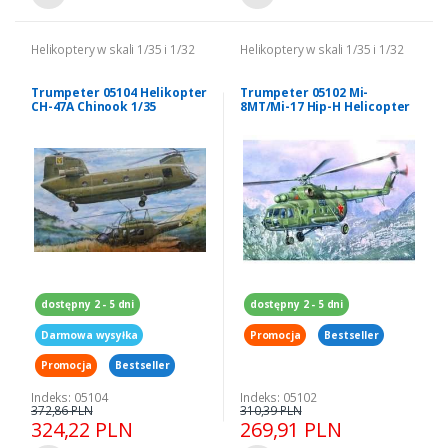
Helikoptery w skali 1/35 i 1/32
Helikoptery w skali 1/35 i 1/32
Trumpeter 05104 Helikopter
Trumpeter 05102 Mi-
CH-47A Chinook 1/35
8MT/Mi-17 Hip-H Helicopter
dostępny 2 - 5 dni
dostępny 2 - 5 dni
Darmowa wysyłka
Promocja
Bestseller
Promocja
Bestseller
Indeks: 05104
Indeks: 05102
372,86 PLN
310,39 PLN
324,22 PLN
269,91 PLN