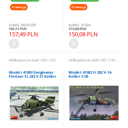
Promocja
Promocja
Indeks: MA41008
Indeks: 41004
181,11 PLN
172,60 PLN
157,49 PLN
150,08 PLN
Helikoptery w skali 1/35 i 1/32
Helikoptery w skali 1/35 i 1/32
MiniArt 41003 Śmigłowiec
MiniArt 41002 Fi 282 V-16
Flettner FL 282 V-21 Kolibri
Kolibri 1/35
model 1-35