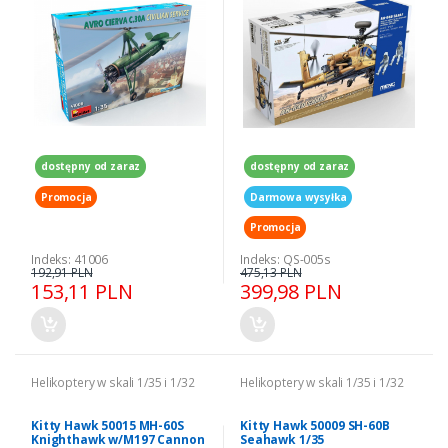
dostępny od zaraz
dostępny od zaraz
Promocja
Darmowa wysyłka
Promocja
Indeks: 41006
Indeks: QS-005s
192,91 PLN
475,13 PLN
153,11 PLN
399,98 PLN
Helikoptery w skali 1/35 i 1/32
Helikoptery w skali 1/35 i 1/32
Kitty Hawk 50015 MH-60S
Kitty Hawk 50009 SH-60B
Knighthawk w/M197 Cannon
Seahawk 1/35