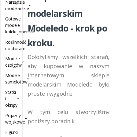
Narzędzia
modelarskie
modelarskim
Gotowe
modele -
Modeledo - krok po
kolekcjonerskie
kroku.
Roślinność
do dioram
Dołożyliśmy wszelkich starań,
Modele
czołgów
aby kupowanie w naszym
internetowym
sklepie
Modele
samolotów
modelarskim
Modeledo było
Statki
proste i wygodne.
i
okręty
W tym celu stworzyliśmy
Pojazdy
poniższy poradnik.
wojskowe
Figurki