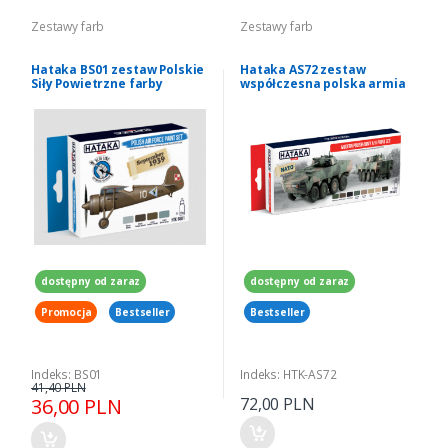
Zestawy farb
Zestawy farb
Hataka BS01 zestaw Polskie
Hataka AS72 zestaw
Siły Powietrzne farby
współczesna polska armia
akrylowe
AFV farby akrylowe
dostępny od zaraz
dostępny od zaraz
Promocja
Bestseller
Bestseller
Indeks: BS01
Indeks: HTK-AS72
41,40 PLN
36,00 PLN
72,00 PLN