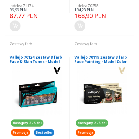
Indeks: 71174
Indeks: 70258
99,99 PLN
194,23 PLN
87,77 PLN
168,90 PLN
Zestawy farb
Zestawy farb
Vallejo 70124 Zestaw 8 farb
Vallejo 70119 Zestaw 8 farb
Face & Skin Tones - Model
Face Painting - Model Color
Color
dostępny 2 - 5 dni
dostępny 2 - 5 dni
Promocja
Bestseller
Promocja