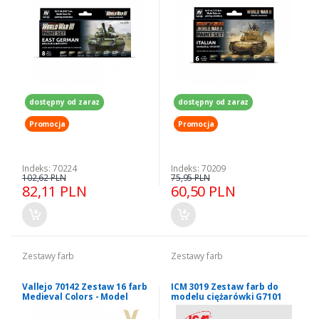
dostępny od zaraz
dostępny od zaraz
Promocja
Promocja
Indeks: 70224
Indeks: 70209
102,62 PLN
75,95 PLN
82,11 PLN
60,50 PLN
Zestawy farb
Zestawy farb
Vallejo 70142 Zestaw 16 farb
ICM 3019 Zestaw farb do
Medieval Colors - Model
modelu ciężarówki G7101
Color
35598