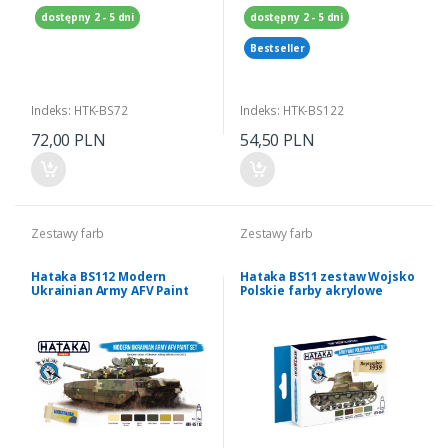
dostępny 2 - 5 dni
dostępny 2 - 5 dni
Bestseller
Indeks: HTK-BS72
Indeks: HTK-BS122
72,00 PLN
54,50 PLN
Zestawy farb
Zestawy farb
Hataka BS112 Modern
Hataka BS11 zestaw Wojsko
Ukrainian Army AFV Paint
Polskie farby akrylowe
Set