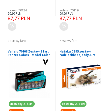
Indeks: 70124
Indeks: 70119
99,99 PLN
99,99 PLN
87,77 PLN
87,77 PLN
Zestawy farb
Zestawy farb
Vallejo 70108 Zestaw 8 farb
Hataka CS95 zestaw
Panzer Colors - Model Color
radzieckie pojazdy AFV
WW2
dostępny 2 - 5 dni
dostępny 2 - 5 dni