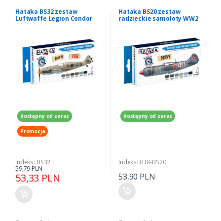
Hataka BS32 zestaw
Hataka BS20 zestaw
Luftwaffe Legion Condor
radzieckie samoloty WW2
farby akrylowe 6x17ml
Late farby akrylowe
dostępny od zaraz
dostępny od zaraz
Promocja
Indeks: BS32
Indeks: HTK-BS20
59,79 PLN
53,33 PLN
53,90 PLN