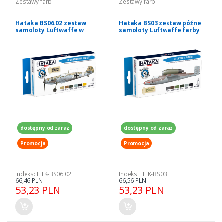
Zestawy farb
Zestawy farb
Hataka BS06.02 zestaw
Hataka BS03 zestaw późne
samoloty Luftwaffe w
samoloty Luftwaffe farby
Afryce farby akrylowe
akrylowe
dostępny od zaraz
dostępny od zaraz
Promocja
Promocja
Indeks: HTK-BS06.02
Indeks: HTK-BS03
66,46 PLN
66,56 PLN
53,23 PLN
53,23 PLN