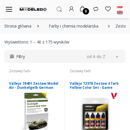
0
Strona główna
Farby i chemia modelarska
Zestawy
Wyświetlono: 1 – 40 z 175 wyników
Filtry
od A do Z
Zestawy farb
Zestawy farb
Vallejo 78401 Zestaw Model
Vallejo 72378 Zestaw 4 farb
Air - Dunkelgelb German
Yellow Color Set - Game
Dark Yellow 6x8ml
Color