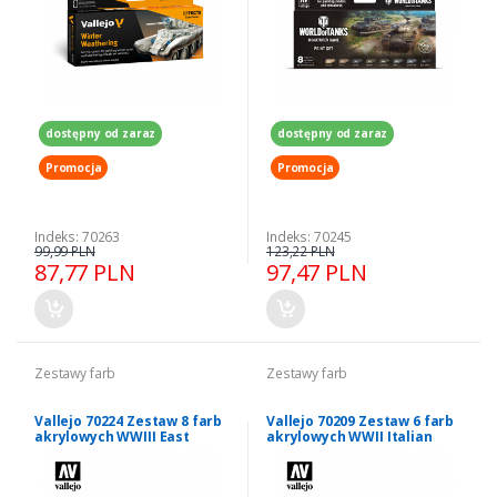
dostępny od zaraz
dostępny od zaraz
Promocja
Promocja
Indeks: 70263
Indeks: 70245
99,99 PLN
123,22 PLN
87,77 PLN
97,47 PLN
Zestawy farb
Zestawy farb
Vallejo 70224 Zestaw 8 farb
Vallejo 70209 Zestaw 6 farb
akrylowych WWIII East
akrylowych WWII Italian
German Armour and
Armour and Infantry
Infantry