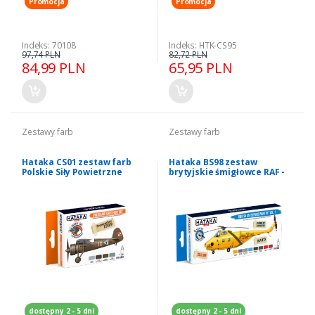
Promocja
Promocja
Indeks: 70108
Indeks: HTK-CS95
97,74 PLN
82,72 PLN
84,99 PLN
65,95 PLN
Zestawy farb
Zestawy farb
Hataka CS01 zestaw farb
Hataka BS98 zestaw
Polskie Siły Powietrzne
brytyjskie śmigłowce RAF -
RN farby akrylowe
dostępny 2 - 5 dni
dostępny 2 - 5 dni