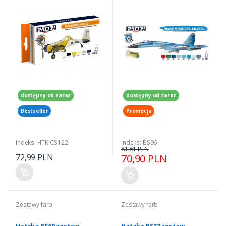
dostępny od zaraz
dostępny od zaraz
Bestseller
Promocja
Indeks: HTK-CS122
Indeks: BS96
81,61 PLN
72,99 PLN
70,90 PLN
Zestawy farb
Zestawy farb