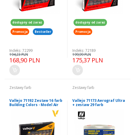
dostępny od zaraz
dostępny od zaraz
Promocja
Bestseller
Promocja
Indeks: 72299
Indeks: 72189
194,23 PLN
199,99 PLN
168,90 PLN
175,37 PLN
Zestawy farb
Zestawy farb
Vallejo 71192 Zestaw 16 farb
Vallejo 71173 Aerograf Ultra
Building Colors - Model Air
+ zestaw 29 farb
Camouflage Colors - Model
Air