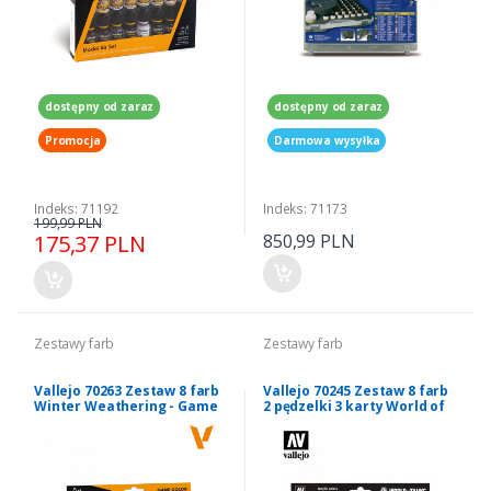
dostępny od zaraz
dostępny od zaraz
Promocja
Darmowa wysyłka
Indeks: 71192
Indeks: 71173
199,99 PLN
175,37 PLN
850,99 PLN
Zestawy farb
Zestawy farb
Vallejo 70263 Zestaw 8 farb
Vallejo 70245 Zestaw 8 farb
Winter Weathering - Game
2 pędzelki 3 karty World of
Color
Tanks