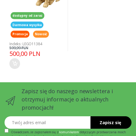
dostępny od zaraz
Darmowa wysyłka
Promocja
Nowość
Indeks: LEGO11384
599,99 PLN
500,00 PLN
Zapisz się do naszego newslettera i
otrzymuj informacje o aktualnych
promocjach!
Twój adres email
Zapisz się
Oświadczam, że zapoznałem się z
komunikatem
dotyczącym przetwarzania moich