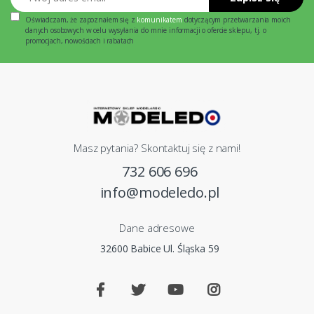
Oświadczam, że zapoznałem się z
komunikatem
dotyczącym przetwarzania moich
danych osobowych w celu wysyłania do mnie informacji o ofercie sklepu, tj. o
promocjach, nowościach i rabatach
Masz pytania? Skontaktuj się z nami!
732 606 696
info@modeledo.pl
Dane adresowe
32600 Babice Ul. Śląska 59