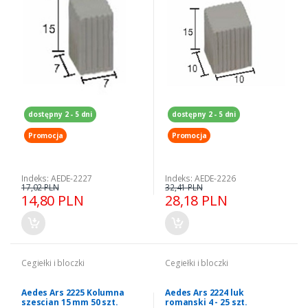
dostępny 2 - 5 dni
dostępny 2 - 5 dni
Promocja
Promocja
Indeks: AEDE-2227
Indeks: AEDE-2226
17,02 PLN
32,41 PLN
14,80 PLN
28,18 PLN
Cegiełki i bloczki
Cegiełki i bloczki
Aedes Ars 2225 Kolumna
Aedes Ars 2224 luk
szescian 15 mm 50 szt.
romanski 4 - 25 szt.