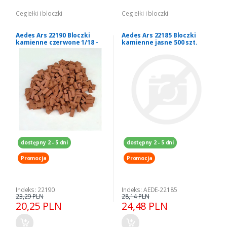
Cegiełki i bloczki
Cegiełki i bloczki
Aedes Ars 22190 Bloczki
Aedes Ars 22185 Bloczki
kamienne czerwone 1/18 -
kamienne jasne 500 szt.
1/160 - 300 szt
dostępny 2 - 5 dni
dostępny 2 - 5 dni
Promocja
Promocja
Indeks: 22190
Indeks: AEDE-22185
23,29 PLN
28,14 PLN
20,25 PLN
24,48 PLN