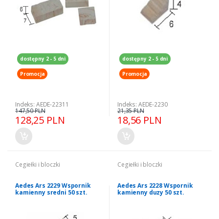
dostępny 2 - 5 dni
dostępny 2 - 5 dni
Promocja
Promocja
Indeks: AEDE-22311
Indeks: AEDE-2230
147,50 PLN
21,35 PLN
128,25 PLN
18,56 PLN
Cegiełki i bloczki
Cegiełki i bloczki
Aedes Ars 2229 Wspornik
Aedes Ars 2228 Wspornik
kamienny sredni 50 szt.
kamienny duzy 50 szt.