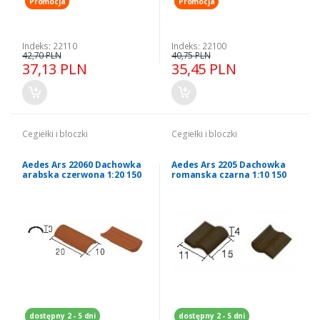
Promocja
Promocja
Indeks: 22110
Indeks: 22100
42,70 PLN
40,75 PLN
37,13 PLN
35,45 PLN
Cegiełki i bloczki
Cegiełki i bloczki
Aedes Ars 22060 Dachowka
Aedes Ars 2205 Dachowka
arabska czerwona 1:20 150
romanska czarna 1:10 150
szt.
szt.
dostępny 2 - 5 dni
dostępny 2 - 5 dni