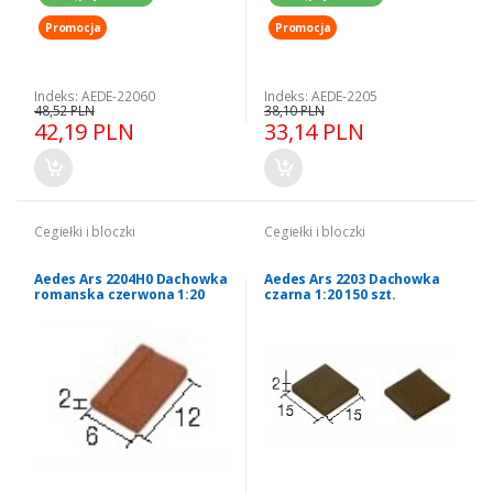
Promocja
Promocja
Indeks: AEDE-22060
Indeks: AEDE-2205
48,52 PLN
38,10 PLN
42,19 PLN
33,14 PLN
Cegiełki i bloczki
Cegiełki i bloczki
Aedes Ars 2204H0 Dachowka
Aedes Ars 2203 Dachowka
romanska czerwona 1:20
czarna 1:20 150 szt.
300 szt.