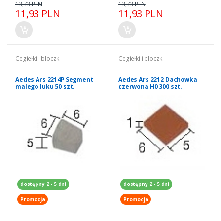
13,73 PLN
13,73 PLN
11,93 PLN
11,93 PLN
Cegiełki i bloczki
Cegiełki i bloczki
Aedes Ars 2214P Segment
Aedes Ars 2212 Dachowka
malego luku 50 szt.
czerwona H0 300 szt.
dostępny 2 - 5 dni
dostępny 2 - 5 dni
Promocja
Promocja