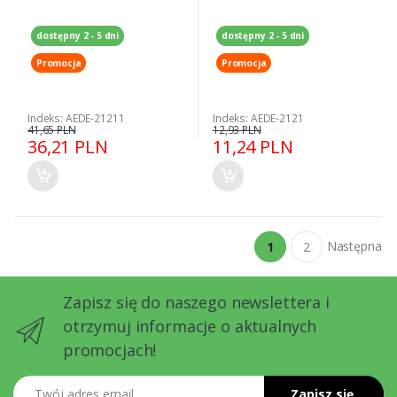
dostępny 2 - 5 dni
dostępny 2 - 5 dni
Promocja
Promocja
Indeks: AEDE-21211
Indeks: AEDE-2121
41,65 PLN
12,93 PLN
36,21 PLN
11,24 PLN
Następna
1
2
Zapisz się do naszego newslettera i
otrzymuj informacje o aktualnych
promocjach!
Twój adres email
Zapisz się