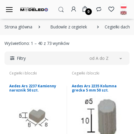
0
Strona główna
Budowle z cegiełek
Cegiełki dachów
Wyświetlono: 1 – 40 z 73 wyników
Filtry
od A do Z
Cegiełki i bloczki
Cegiełki i bloczki
Aedes Ars 2237 Kamienny
Aedes Ars 2235 Kolumna
naroznik 50 szt.
grecka 5 mm 50 szt.