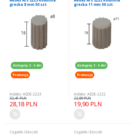
Aedes Ars 2223 Kolumna
Aedes Ars 2222 Kolumna
grecka 8 mm 50 szt.
grecka 11 mm 50 szt.
dostępny 2 - 5 dni
dostępny 2 - 5 dni
Promocja
Promocja
Indeks: AEDE-2223
Indeks: AEDE-2222
32,41 PLN
22,89 PLN
28,18 PLN
19,90 PLN
Cegiełki i bloczki
Cegiełki i bloczki