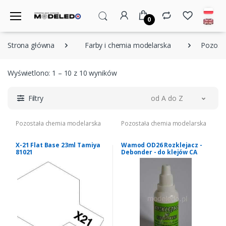
0
Strona główna
Farby i chemia modelarska
Pozost
Wyświetlono: 1 – 10 z 10 wyników
Filtry
od A do Z
Pozostała chemia modelarska
Pozostała chemia modelarska
X-21 Flat Base 23ml Tamiya
Wamod OD26 Rozklejacz -
81021
Debonder - do klejów CA