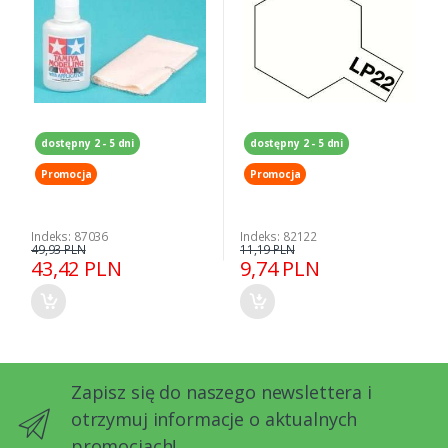
dostępny 2 - 5 dni
dostępny 2 - 5 dni
Promocja
Promocja
Indeks: 87036
Indeks: 82122
49,93 PLN
11,19 PLN
43,42 PLN
9,74 PLN
Zapisz się do naszego newslettera i
otrzymuj informacje o aktualnych
promocjach!