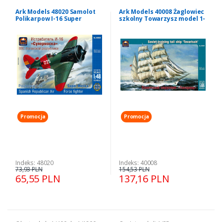
Ark Models 48020 Samolot
Ark Models 40008 Żaglowiec
Polikarpow I-16 Super
szkolny Towarzysz model 1-
Moska model 1-48
185
Promocja
Promocja
Indeks: 48020
Indeks: 40008
73,93 PLN
154,53 PLN
65,55 PLN
137,16 PLN