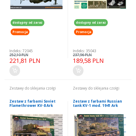
dostępny od zaraz
dostępny od zaraz
Promocja
Promocja
Indeks: 72045
Indeks: 35043
252,10 PLN
237,96 PLN
221,81 PLN
189,58 PLN
Zestawy do sklejania czołgi
Zestawy do sklejania czołgi
Zestaw z farbami Soviet
Zestaw z farbami Russian
Flamethrower KV-8 Ark
tank KV-1 mod. 1941 Ark
Models 35028
Models 35033