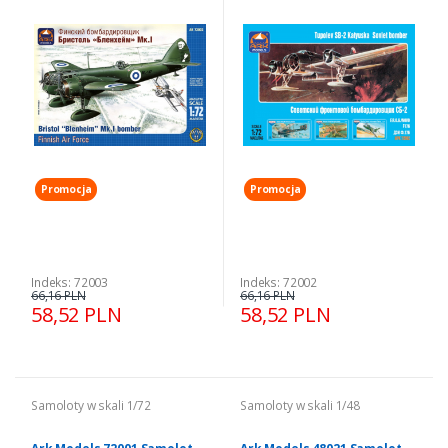
1-72
model 1-72
Promocja
Promocja
Indeks: 72003
Indeks: 72002
66,16 PLN
66,16 PLN
58,52 PLN
58,52 PLN
Samoloty w skali 1/72
Samoloty w skali 1/48