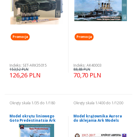
Promocja
Promocja
Indeks: SET-ARK35015
Indeks: AK40003
153,52 PLN
88,88 PLN
126,26 PLN
70,70 PLN
Okręty skala 1/35 do 1/180
Okręty skala 1/400 do 1/1200
Model okrętu liniowego
Model krążownika Aurora
Goto Predestinatsia Ark
do sklejania Ark Models
Models AK40006
AK40014