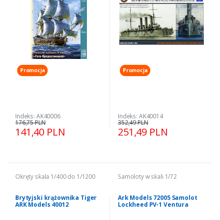
Promocja
Promocja
Indeks: AK40006
Indeks: AK40014
176,75 PLN
352,49 PLN
141,40 PLN
251,49 PLN
Okręty skala 1/400 do 1/1200
Samoloty w skali 1/72
Brytyjski krążownika Tiger
Ark Models 72005 Samolot
ARK Models 40012
Lockheed PV-1 Ventura
model 1-72