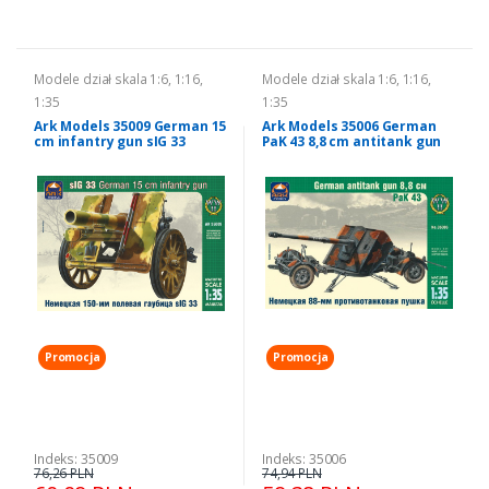
Modele dział skala 1:6, 1:16,
Modele dział skala 1:6, 1:16,
1:35
1:35
Ark Models 35009 German 15
Ark Models 35006 German
cm infantry gun sIG 33
PaK 43 8,8 cm antitank gun
model 1:35
model 1-35
Promocja
Promocja
Indeks: 35009
Indeks: 35006
76,26 PLN
74,94 PLN