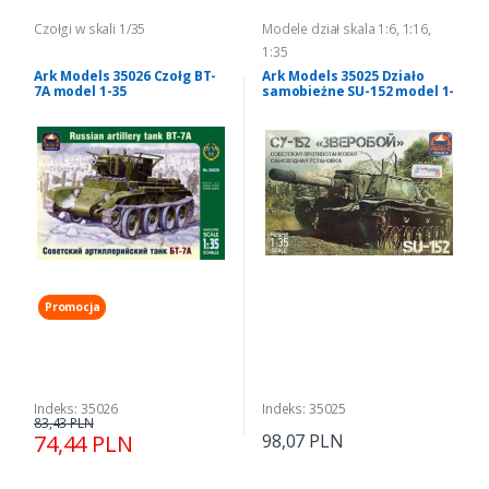
Czołgi w skali 1/35
Modele dział skala 1:6, 1:16,
1:35
Ark Models 35026 Czołg BT-
Ark Models 35025 Działo
7A model 1-35
samobieżne SU-152 model 1-
35
Promocja
Indeks: 35026
Indeks: 35025
83,43 PLN
74,44 PLN
98,07 PLN