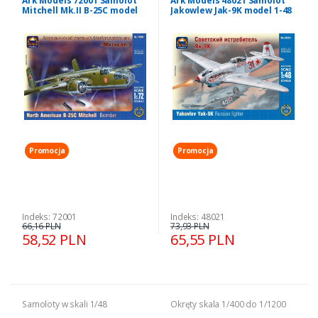
Ark Models 72001 Samolot
Ark Models 48021 Samolot
Mitchell Mk.II B-25C model
Jakowlew Jak-9K model 1-48
1-72
Promocja
Promocja
Indeks: 72001
Indeks: 48021
66,16 PLN
73,93 PLN
58,52 PLN
65,55 PLN
Samoloty w skali 1/48
Okręty skala 1/400 do 1/1200