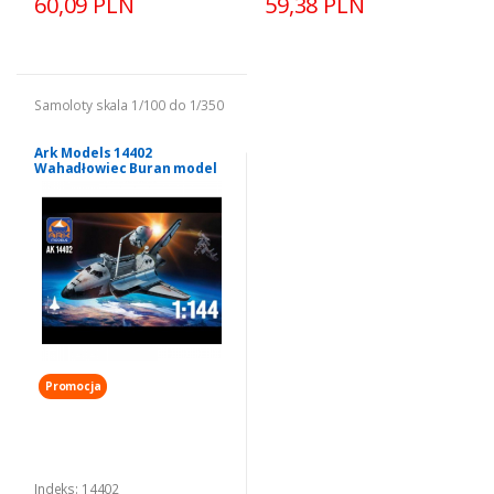
60,09 PLN
59,38 PLN
Samoloty skala 1/100 do 1/350
Ark Models 14402
Wahadłowiec Buran model
1-144
Promocja
Indeks: 14402