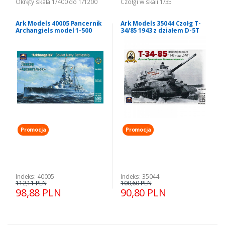
Okręty skala 1/400 do 1/1200
Czołgi w skali 1/35
Ark Models 40005 Pancernik
Ark Models 35044 Czołg T-
Archangiels model 1-500
34/85 1943 z działem D-5T
model 1-35
Promocja
Promocja
Indeks: 40005
Indeks: 35044
112,11 PLN
100,60 PLN
98,88 PLN
90,80 PLN