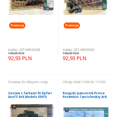
Promocja
Promocja
Indeks: SET-ARK35028
Indeks: SET-ARK35033
106,05 PLN
106,05 PLN
92,93 PLN
92,93 PLN
Zestawy do sklejania czołgi
Okręty skala 1/400 do 1/1200
Zestaw z farbami Pz Kpfw I
Rosyjski pancernik Prince
Ausf F Ark Models 35015
Potemkin-Tavricheskiy Ark
model 1:35
Models AK40003