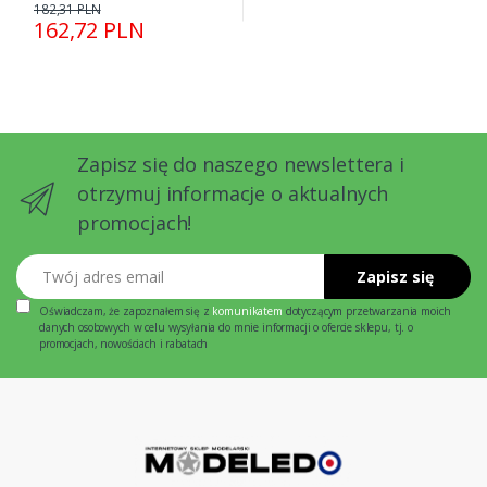
182,31 PLN
162,72 PLN
Zapisz się do naszego newslettera i
otrzymuj informacje o aktualnych
promocjach!
Twój adres email
Zapisz się
Oświadczam, że zapoznałem się z
komunikatem
dotyczącym przetwarzania moich
danych osobowych w celu wysyłania do mnie informacji o ofercie sklepu, tj. o
promocjach, nowościach i rabatach