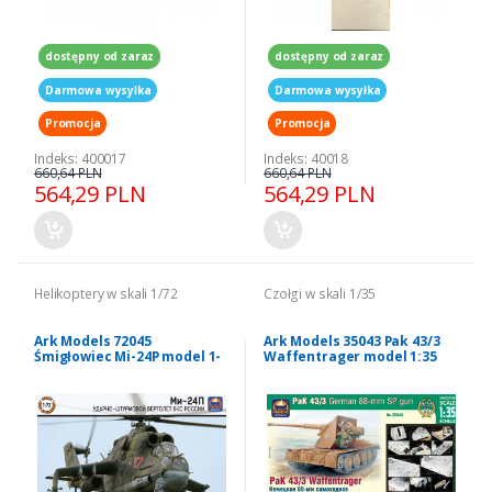
dostępny od zaraz
dostępny od zaraz
Darmowa wysyłka
Darmowa wysyłka
Promocja
Promocja
Indeks: 400017
Indeks: 40018
660,64 PLN
660,64 PLN
564,29 PLN
564,29 PLN
Helikoptery w skali 1/72
Czołgi w skali 1/35
Ark Models 72045
Ark Models 35043 Pak 43/3
Śmigłowiec Mi-24P model 1-
Waffentrager model 1:35
72