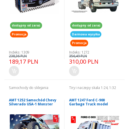
dostępny od zaraz
dostępny od zaraz
Promocja
Darmowa wysyłka
Promocja
Indeks: 1309
Indeks: 1272
238,36 PLN
356,49 PLN
189,17 PLN
310,00 PLN
Samochody do sklejania
Tiry i naczepy skala 1:24, 1:32
AMT 1252 Samochód Chevy
AMT 1247 Ford C-900
Silverado USA-1 Monster
Garbage Truck model
Truck model 1-25
śmieciarka 1/25