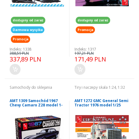
dostępny od zaraz
dostępny od zaraz
Darmowa wysyłka
Promocja
Promocja
Indeks: 1338
Indeks: 1317
388,59 PLN
197,21 PLN
337,89 PLN
171,49 PLN
Samochody do sklejania
Tiry i naczepy skala 1:24, 1:32
AMT 1309 Samochód 1967
AMT 1272 GMC General Semi
Chevy Camaro Z28 model 1-
Tractor 1976 model 1/25
25