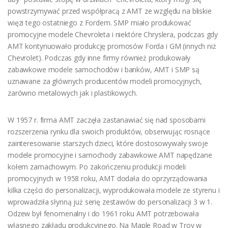
powstrzymywać przed współpracą z AMT ze względu na bliskie
więzi tego ostatniego z Fordem. SMP miało produkować
promocyjne modele Chevroleta i niektóre Chryslera, podczas gdy
AMT kontynuowało produkcję promosów Forda i GM (innych niż
Chevrolet). Podczas gdy inne firmy również produkowały
zabawkowe modele samochodów i banków, AMT i SMP są
uznawane za głównych producentów modeli promocyjnych,
zarówno metalowych jak i plastikowych.
W 1957 r. firma AMT zaczęła zastanawiać się nad sposobami
rozszerzenia rynku dla swoich produktów, obserwując rosnące
zainteresowanie starszych dzieci, które dostosowywały swoje
modele promocyjne i samochody zabawkowe AMT napędzane
kołem zamachowym. Po zakończeniu produkcji modeli
promocyjnych w 1958 roku, AMT dodała do oprzyrządowania
kilka części do personalizacji, wyprodukowała modele ze styrenu i
wprowadziła słynną już serię zestawów do personalizacji 3 w 1.
Odzew był fenomenalny i do 1961 roku AMT potrzebowała
własnego zakładu produkcyjnego. Na Maple Road w Troy w