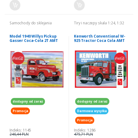
Samochody do sklejania
Tiry i naczepy skala 1:24, 1:32
Model 1940 Willys Pickup
Kenworth Conventional W-
Gasser Coca-Cola 2T AMT
925 Tractor Coca Cola AMT
1145
1286 model 1-25
dostępny od zaraz
dostępny od zaraz
Promocja
Darmowa wysyłka
Promocja
Indeks: 1145
Indeks: 1286
246,44 PLN
475,71 PLN