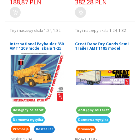
188,87 PLN
382,28 PLN
Tiry i naczepy skala 1:24, 1:32
Tiry i naczepy skala 1:24, 1:32
International Payhauler 350
Great Dane Dry Goods Semi
AMT 1209 model skala 1-25
Trailer AMT 1185 model
skala 1-25
dostępny od zaraz
dostępny od zaraz
Darmowa wysyłka
Darmowa wysyłka
Promocja
Bestseller
Promocja
Indeks: 1209
Indeks: 1185