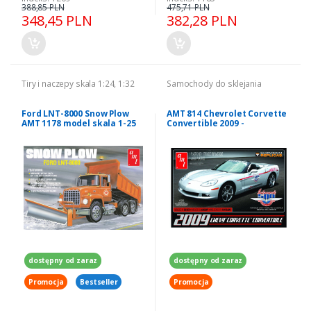
388,85 PLN
475,71 PLN
348,45 PLN
382,28 PLN
Tiry i naczepy skala 1:24, 1:32
Samochody do sklejania
Ford LNT-8000 Snow Plow
AMT 814 Chevrolet Corvette
AMT 1178 model skala 1-25
Convertible 2009 -
Indianapolis 500 Parade Car
1/25
dostępny od zaraz
dostępny od zaraz
Promocja
Bestseller
Promocja