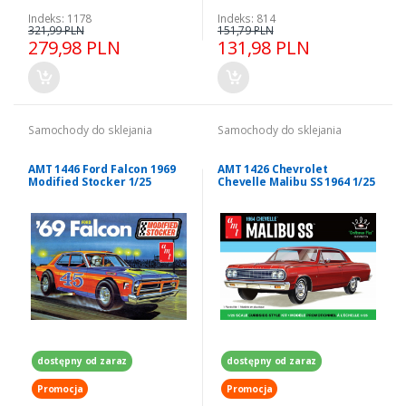
Indeks: 1178
Indeks: 814
321,99 PLN
151,79 PLN
279,98 PLN
131,98 PLN
Samochody do sklejania
Samochody do sklejania
AMT 1446 Ford Falcon 1969
AMT 1426 Chevrolet
Modified Stocker 1/25
Chevelle Malibu SS 1964 1/25
dostępny od zaraz
dostępny od zaraz
Promocja
Promocja