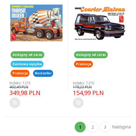
dostępny od zaraz
dostępny od zaraz
Darmowa wysyłka
Promocja
Promocja
Bestseller
Indeks: 1215
Indeks: 1210
402,49 PLN
178,22 PLN
349,98 PLN
154,99 PLN
Następna
1
2
3