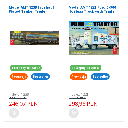
Model AMT 1239 Fruehauf
Model AMT 1221 Ford C-900
Plated Tanker Trailer
Hostess Truck with Trailer
Sunoco
1:25
dostępny od zaraz
dostępny od zaraz
Promocja
Bestseller
Promocja
Bestseller
Indeks: 1239
Indeks: 1221
282,80 PLN
333,30 PLN
246,07 PLN
298,96 PLN