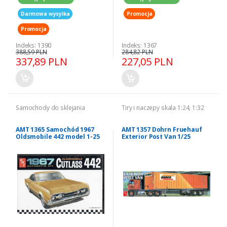
Darmowa wysyłka
Promocja
Promocja
Indeks: 1390
Indeks: 1367
388,59 PLN
284,82 PLN
337,89 PLN
227,05 PLN
Samochody do sklejania
Tiry i naczepy skala 1:24, 1:32
AMT 1365 Samochód 1967
AMT 1357 Dohrn Fruehauf
Oldsmobile 442 model 1-25
Exterior Post Van 1/25