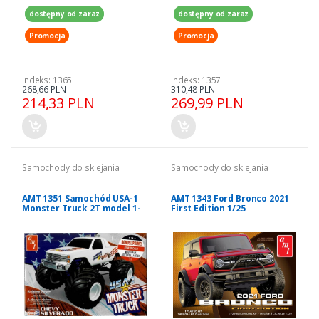
dostępny od zaraz
dostępny od zaraz
Promocja
Promocja
Indeks: 1365
Indeks: 1357
268,66 PLN
310,48 PLN
214,33 PLN
269,99 PLN
Samochody do sklejania
Samochody do sklejania
AMT 1351 Samochód USA-1
AMT 1343 Ford Bronco 2021
Monster Truck 2T model 1-
First Edition 1/25
32