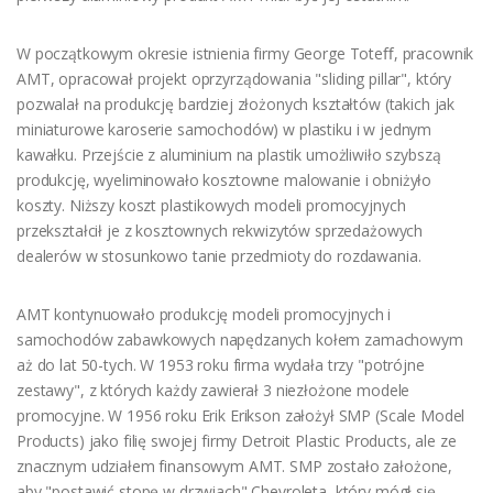
W początkowym okresie istnienia firmy George Toteﬀ, pracownik
AMT, opracował projekt oprzyrządowania "sliding pillar", który
pozwalał na produkcję bardziej złożonych kształtów (takich jak
miniaturowe karoserie samochodów) w plastiku i w jednym
kawałku. Przejście z aluminium na plastik umożliwiło szybszą
produkcję, wyeliminowało kosztowne malowanie i obniżyło
koszty. Niższy koszt plastikowych modeli promocyjnych
przekształcił je z kosztownych rekwizytów sprzedażowych
dealerów w stosunkowo tanie przedmioty do rozdawania.
AMT kontynuowało produkcję modeli promocyjnych i
samochodów zabawkowych napędzanych kołem zamachowym
aż do lat 50-tych. W 1953 roku firma wydała trzy "potrójne
zestawy", z których każdy zawierał 3 niezłożone modele
promocyjne. W 1956 roku Erik Erikson założył SMP (Scale Model
Products) jako filię swojej firmy Detroit Plastic Products, ale ze
znacznym udziałem finansowym AMT. SMP zostało założone,
aby "postawić stopę w drzwiach" Chevroleta, który mógł się