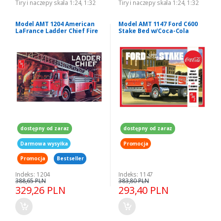
Tiry i naczepy skala 1:24, 1:32
Tiry i naczepy skala 1:24, 1:32
Model AMT 1204 American
Model AMT 1147 Ford C600
LaFrance Ladder Chief Fire
Stake Bed w/Coca-Cola
Truck
Machines 1:25
dostępny od zaraz
dostępny od zaraz
Darmowa wysyłka
Promocja
Promocja
Bestseller
Indeks: 1204
Indeks: 1147
388,65 PLN
383,80 PLN
329,26 PLN
293,40 PLN