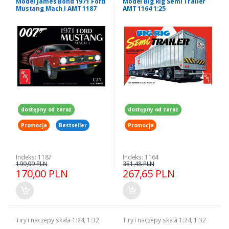
Model James Bond 1971 Ford
Model Big Rig Semi Trailer
Mustang Mach I AMT 1187
AMT 1164 1:25
dostępny od zaraz
dostępny od zaraz
Promocja
Bestseller
Promocja
Indeks: 1187
Indeks: 1164
199,99 PLN
351,48 PLN
170,00 PLN
267,65 PLN
Tiry i naczepy skala 1:24, 1:32
Tiry i naczepy skala 1:24, 1:32