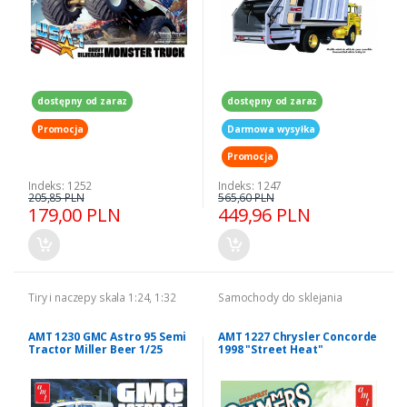
dostępny od zaraz
dostępny od zaraz
Promocja
Darmowa wysyłka
Promocja
Indeks: 1252
Indeks: 1247
205,85 PLN
565,60 PLN
179,00 PLN
449,96 PLN
Tiry i naczepy skala 1:24, 1:32
Samochody do sklejania
AMT 1230 GMC Astro 95 Semi
AMT 1227 Chrysler Concorde
Tractor Miller Beer 1/25
1998 "Street Heat"
Slammers 1/25