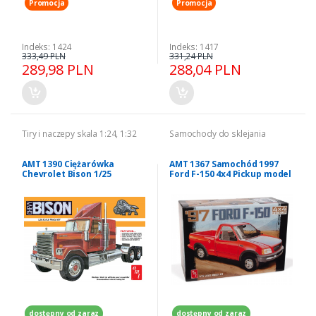
Promocja
Promocja
Indeks: 1424
Indeks: 1417
333,49 PLN
331,24 PLN
289,98 PLN
288,04 PLN
Tiry i naczepy skala 1:24, 1:32
Samochody do sklejania
AMT 1390 Ciężarówka
AMT 1367 Samochód 1997
Chevrolet Bison 1/25
Ford F-150 4x4 Pickup model
1-25
dostępny od zaraz
dostępny od zaraz