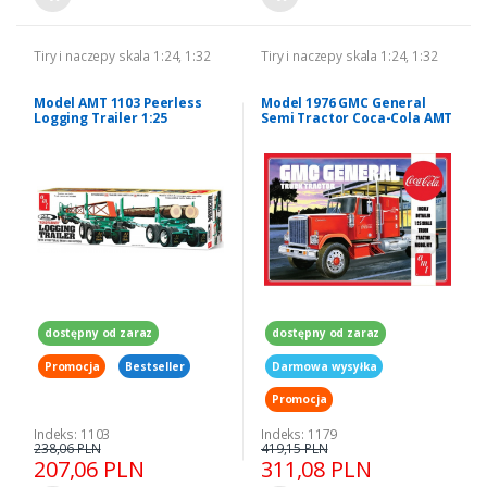
Tiry i naczepy skala 1:24, 1:32
Tiry i naczepy skala 1:24, 1:32
Model AMT 1103 Peerless
Model 1976 GMC General
Logging Trailer 1:25
Semi Tractor Coca-Cola AMT
1179
dostępny od zaraz
dostępny od zaraz
Promocja
Bestseller
Darmowa wysyłka
Promocja
Indeks: 1103
Indeks: 1179
238,06 PLN
419,15 PLN
207,06 PLN
311,08 PLN