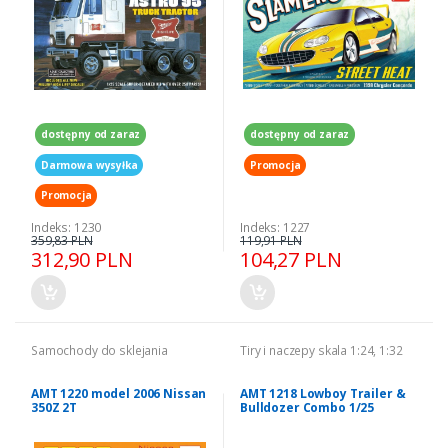
dostępny od zaraz
dostępny od zaraz
Darmowa wysyłka
Promocja
Promocja
Indeks: 1230
Indeks: 1227
359,83 PLN
119,91 PLN
312,90 PLN
104,27 PLN
Samochody do sklejania
Tiry i naczepy skala 1:24, 1:32
AMT 1220 model 2006 Nissan
AMT 1218 Lowboy Trailer &
350Z 2T
Bulldozer Combo 1/25