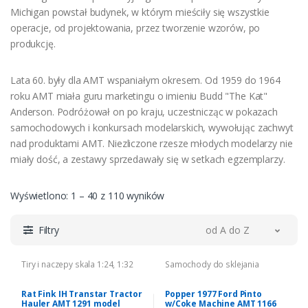
Michigan powstał budynek, w którym mieściły się wszystkie
operacje, od projektowania, przez tworzenie wzorów, po
produkcję.
Lata 60. były dla AMT wspaniałym okresem. Od 1959 do 1964
roku AMT miała guru marketingu o imieniu Budd "The Kat"
Anderson. Podróżował on po kraju, uczestnicząc w pokazach
samochodowych i konkursach modelarskich, wywołując zachwyt
nad produktami AMT. Niezliczone rzesze młodych modelarzy nie
miały dość, a zestawy sprzedawały się w setkach egzemplarzy.
Wyświetlono: 1 – 40 z 110 wyników
Filtry
od A do Z
Tiry i naczepy skala 1:24, 1:32
Samochody do sklejania
Rat Fink IH Transtar Tractor
Popper 1977 Ford Pinto
Hauler AMT 1291 model
w/Coke Machine AMT 1166