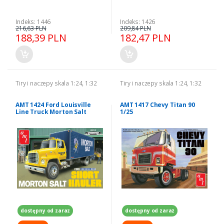
Indeks: 1446
Indeks: 1426
216,63 PLN
209,84 PLN
188,39 PLN
182,47 PLN
Tiry i naczepy skala 1:24, 1:32
Tiry i naczepy skala 1:24, 1:32
AMT 1424 Ford Louisville
AMT 1417 Chevy Titan 90
Line Truck Morton Salt
1/25
Short Hauler 1/25
dostępny od zaraz
dostępny od zaraz