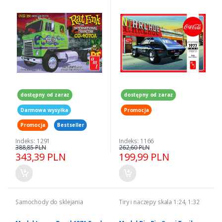
skala 1-25
model skala 1-25
dostępny od zaraz
dostępny od zaraz
Darmowa wysyłka
Promocja
Promocja
Bestseller
Indeks: 1291
Indeks: 1166
388,85 PLN
262,60 PLN
343,39 PLN
199,99 PLN
Samochody do sklejania
Tiry i naczepy skala 1:24, 1:32