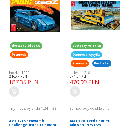
dostępny od zaraz
dostępny od zaraz
Promocja
Darmowa wysyłka
Promocja
Bestseller
Indeks: 1220
Indeks: 1218
246,44 PLN
541,64 PLN
187,35 PLN
470,99 PLN
Tiry i naczepy skala 1:24, 1:32
Samochody do sklejania
AMT 1215 Kenworth
AMT 1210 Ford Courier
Challenge Transit Cement
Minivan 1978 1/25
Mixer 1/25