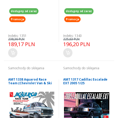
dostępny od zaraz
dostępny od zaraz
Promocja
Promocja
Indeks: 1351
Indeks: 1343
238,36 PLN
225,63 PLN
189,17 PLN
196,20 PLN
Samochody do sklejania
Samochody do sklejania
AMT 1338 Aquarod Race
AMT 1317 Cadillac Escalade
Team (Chevrolet Van & Ski
EXT 2005 1/25
Boat & Trailer) 1/25