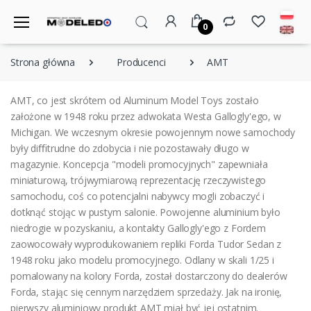
0
Strona główna
Producenci
AMT
AMT, co jest skrótem od Aluminum Model Toys zostało
założone w 1948 roku przez adwokata Westa Gallogly'ego, w
Michigan. We wczesnym okresie powojennym nowe samochody
były diﬃtrudne do zdobycia i nie pozostawały długo w
magazynie. Koncepcja "modeli promocyjnych" zapewniała
miniaturową, trójwymiarową reprezentację rzeczywistego
samochodu, coś co potencjalni nabywcy mogli zobaczyć i
dotknąć stojąc w pustym salonie. Powojenne aluminium było
niedrogie w pozyskaniu, a kontakty Gallogly'ego z Fordem
zaowocowały wyprodukowaniem repliki Forda Tudor Sedan z
1948 roku jako modelu promocyjnego. Odlany w skali 1/25 i
pomalowany na kolory Forda, został dostarczony do dealerów
Forda, stając się cennym narzędziem sprzedaży. Jak na ironię,
pierwszy aluminiowy produkt AMT miał być jej ostatnim.