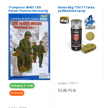
Trumpeter 00401 12th
Ammo Mig TTH111 Farba
Panzer Division Normandy
podkładowa spray
1944 1/35
pustynna żółć matowa
400ml
Indeks: TTH111
dostępny 2 - 5 dni
55,85 PLN
Promocja