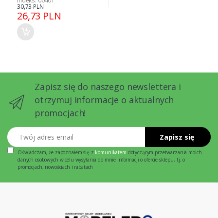
Indeks: 00401
30,73 PLN
26,73 PLN
Zapisz się do naszego newslettera i
otrzymuj informacje o aktualnych
promocjach!
Twój adres email
Zapisz się
Oświadczam, że zapoznałem się z
komunikatem
dotyczącym przetwarzania moich
danych osobowych w celu wysyłania do mnie informacji o ofercie sklepu, tj. o
promocjach, nowościach i rabatach