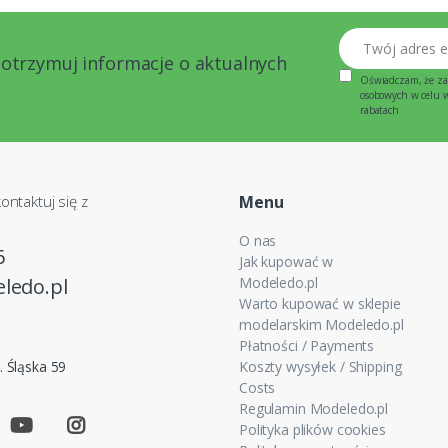
Twój adres email
 otrzymuj informacje o aktualnych
Oświadczam, że za
osobowych w celu wy
rabatach
ontaktuj się z
Menu
O nas
6
Jak kupować w
ledo.pl
Modeledo.pl
Warto kupować w sklepie
modelarskim Modeledo.pl
Płatności / Payments
. Śląska 59
Koszty wysyłek / Shipping
Costs
Regulamin Modeledo.pl
Polityka plików cookies