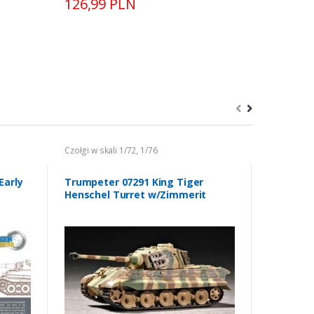
126,99 PLN
Czołgi w skali 1/72, 1/76
Czołgi w ska
Early
Trumpeter 07291 King Tiger
Italeri 5
Henschel Turret w/Zimmerit
VI Tiger I