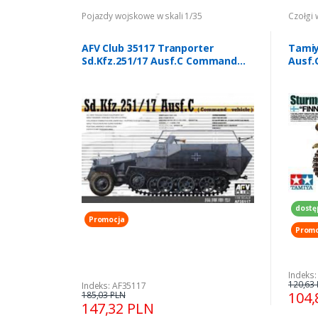
Pojazdy wojskowe w skali 1/35
Czołgi 
AFV Club 35117 Tranporter
Tamiy
Sd.Kfz.251/17 Ausf.C Command
Ausf.
vehicle
dostę
Promocja
Promo
Indeks:
120,63
Indeks: AF35117
104,
185,03 PLN
147,32 PLN