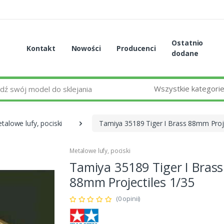
Ostatnio
Kontakt
Nowości
Producenci
dodane
Wszystkie kategori
talowe lufy, pociski
Tamiya 35189 Tiger I Brass 88mm Proje
Metalowe lufy, pociski
Tamiya 35189 Tiger I Brass
88mm Projectiles 1/35
(0 opinii)