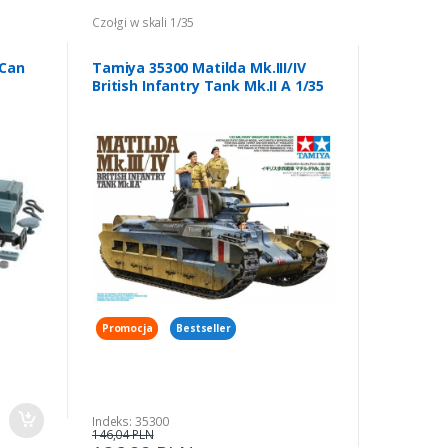
Czołgi w skali 1/35
Czołgi w ska
 Can
Tamiya 35300 Matilda Mk.III/IV
Tamiya 3
British Infantry Tank Mk.II A 1/35
M4A3E8 S
Promocja
Promocja
Bestseller
Indeks: 35
167,89 PLN
145,99
Indeks: 35300
146,04 PLN