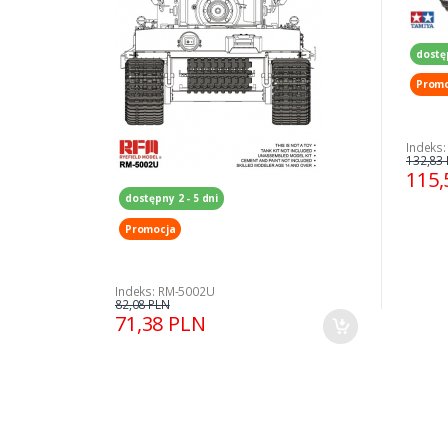
dostę
Promo
Indeks:
132,83
115,
dostępny 2 - 5 dni
Promocja
Indeks: RM-5002U
82,08 PLN
71,38 PLN