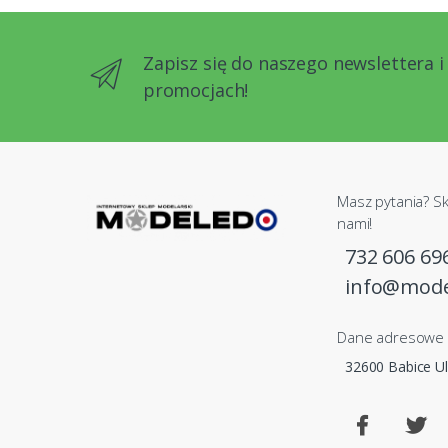
Zapisz się do naszego newslettera i
promocjach!
Masz pytania? Sk
nami!
732 606 69
info@mode
Dane adresowe
32600 Babice Ul