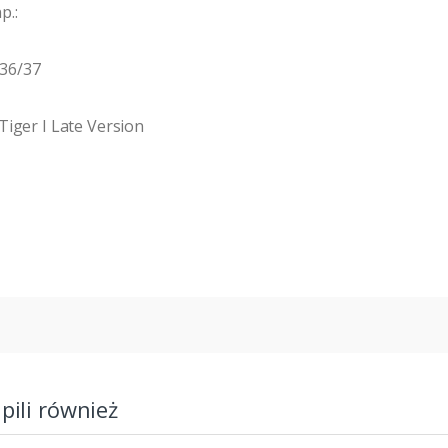
p.:
 36/37
Tiger I Late Version
upili również