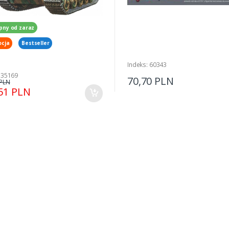
pny od zaraz
cja
Bestseller
Indeks: 60343
 35169
70,70 PLN
 PLN
51 PLN