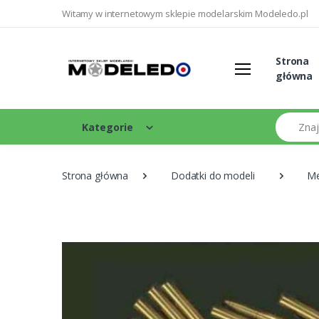
Witamy w internetowym sklepie modelarskim Modeledo.pl
Strona
główna
Szukaj
Kategorie
Strona główna
Dodatki do modeli
Me