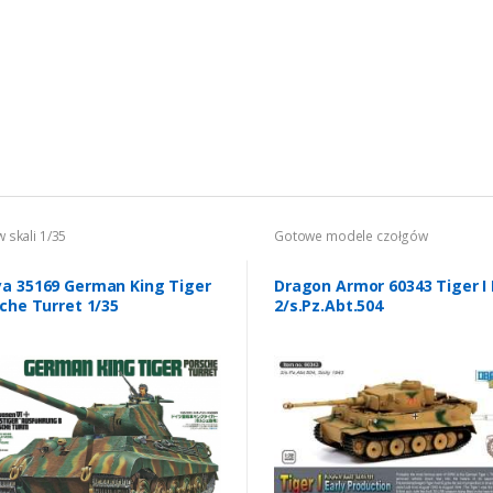
w skali 1/35
Gotowe modele czołgów
a 35169 German King Tiger
Dragon Armor 60343 Tiger I 
sche Turret 1/35
2/s.Pz.Abt.504