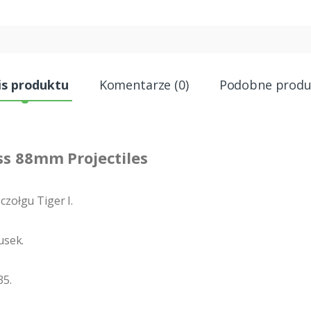
is produktu
Komentarze (0)
Podobne produ
ss 88mm Projectiles
czołgu Tiger I.
usek.
35.