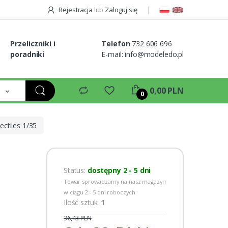
Rejestracja
lub
Zaloguj się
Przeliczniki i
Telefon
732 606 696
poradniki
E-mail:
info@modeledo.pl
e
0,00 PLN
0
ctiles 1/35
Status:
dostępny 2 - 5 dni
Towar sprowadzamy na nasz magazyn
w ciągu 2 - 5 dni roboczych
Ilość sztuk:
1
36,43 PLN