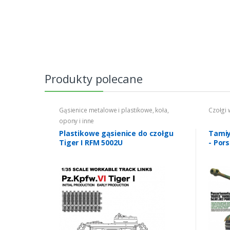
Produkty polecane
Gąsienice metalowe i plastikowe, koła,
Czołgi 
opony i inne
Plastikowe gąsienice do czołgu
Tamiy
Tiger I RFM 5002U
- Por