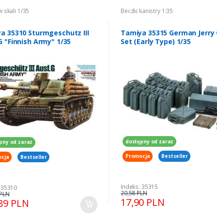
w skali 1/35
Beczki kanistry 1:35
a 35310 Sturmgeschutz III
Tamiya 35315 German Jerry
G "Finnish Army" 1/35
Set (Early Type) 1/35
dostępny od zaraz
pny od zaraz
Promocja
Bestseller
cja
Bestseller
Indeks: 35315
 35310
20,58 PLN
 PLN
17,90 PLN
89 PLN