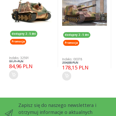
dostępny 2 - 5 dni
dostępny 2 - 5 dni
Promocja
Promocja
Indeks: 32591
Indeks: 00378
97,71 PLN
204,88 PLN
84,96 PLN
178,15 PLN
Zapisz się do naszego newslettera i
otrzymuj informacje o aktualnych