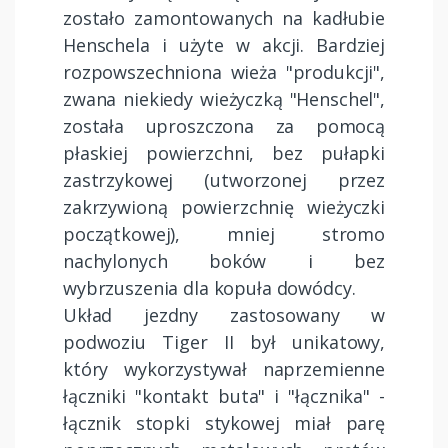
zostało zamontowanych na kadłubie
Henschela i użyte w akcji. Bardziej
rozpowszechniona wieża "produkcji",
zwana niekiedy wieżyczką "Henschel",
została uproszczona za pomocą
płaskiej powierzchni, bez pułapki
zastrzykowej (utworzonej przez
zakrzywioną powierzchnię wieżyczki
początkowej), mniej stromo
nachylonych boków i bez
wybrzuszenia dla kopuła dowódcy.
Układ jezdny zastosowany w
podwoziu Tiger II był unikatowy,
który wykorzystywał naprzemienne
łączniki "kontakt buta" i "łącznika" -
łącznik stopki stykowej miał parę