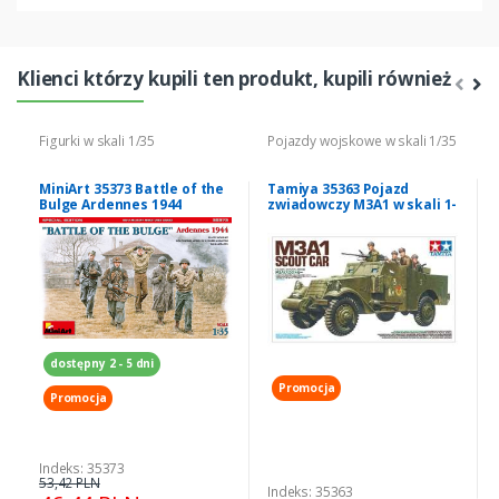
Klienci którzy kupili ten produkt, kupili również
Figurki w skali 1/35
Pojazdy wojskowe w skali 1/35
MiniArt 35373 Battle of the
Tamiya 35363 Pojazd
Bulge Ardennes 1944
zwiadowczy M3A1 w skali 1-
35
dostępny 2 - 5 dni
Promocja
Promocja
Indeks: 35373
53,42 PLN
Indeks: 35363