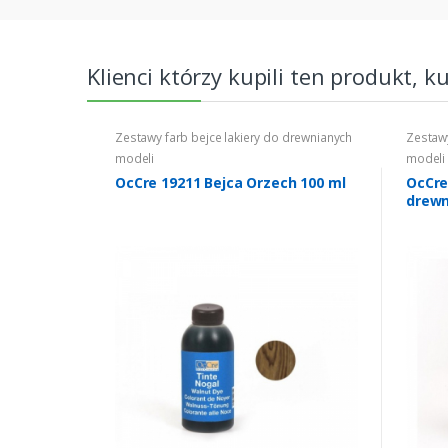
Klienci którzy kupili ten produkt, k
Zestawy farb bejce lakiery do drewnianych
Zestawy
modeli
modeli
OcCre 19211 Bejca Orzech 100 ml
OcCre
drewn