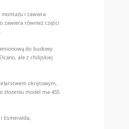
 montażu i zawiera
o zawiera również części
.
ę znamionową do budowy
ano, ale z chilijskiej
modelarstwem okrętowym,
o złożeniu model ma 455
i Esmeralda,