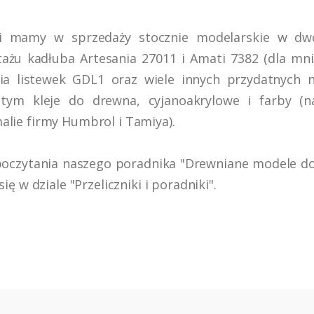
i mamy w sprzedaży stocznie modelarskie w dw
żu kadłuba Artesania 27011 i Amati 7382 (dla mniej
ia listewek GDL1 oraz wiele innych przydatnych 
ym kleje do drewna, cyjanoakrylowe i farby (na
alie firmy Humbrol i Tamiya).
czytania naszego poradnika "Drewniane modele do sk
ię w dziale "Przeliczniki i poradniki".