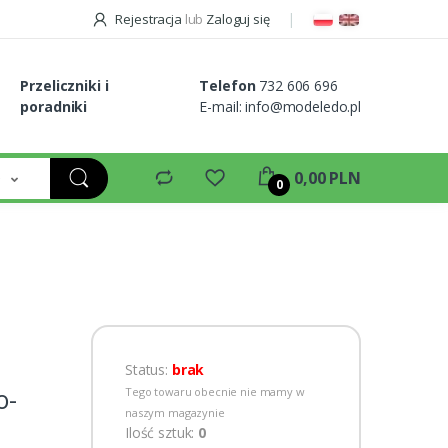
Rejestracja
lub
Zaloguj się
Przeliczniki i
Telefon
732 606 696
poradniki
E-mail:
info@modeledo.pl
e
0,00 PLN
0
Status:
brak
o-
Tego towaru obecnie nie mamy w
naszym magazynie
Ilość sztuk:
0