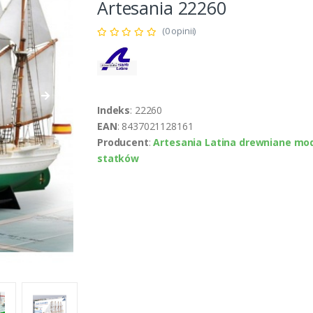
Artesania 22260
(0 opinii)
Indeks
: 22260
EAN
: 8437021128161
Producent
:
Artesania Latina drewniane mo
statków