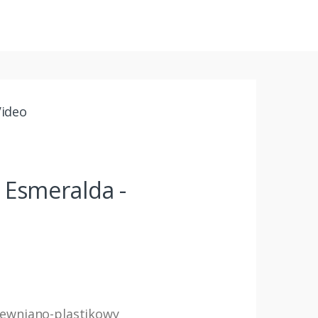
Video
 Esmeralda -
rewniano-plastikowy