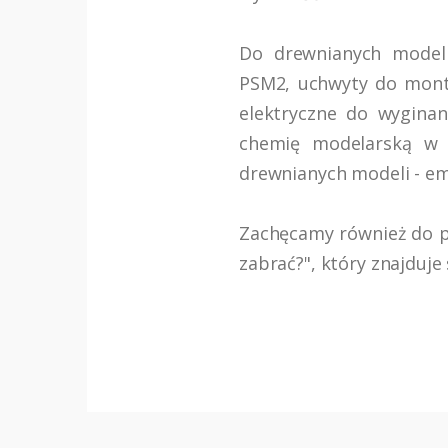
Do drewnianych model
PSM2, uchwyty do monta
elektryczne do wyginan
chemię modelarską w t
drewnianych modeli - em
Zachęcamy również do po
zabrać?", który znajduje s