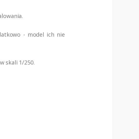
alowania.
datkowo - model ich nie
 skali 1/250.