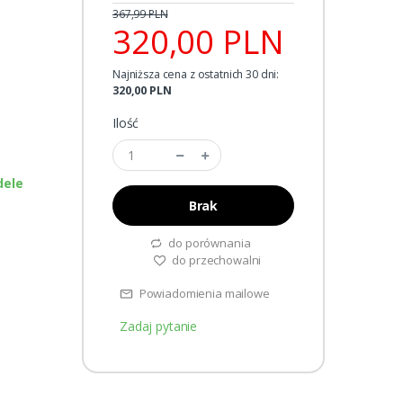
367,99 PLN
320,00 PLN
Najniższa cena z ostatnich 30 dni:
320,00 PLN
Ilość
dele
Brak
do porównania
do przechowalni
Powiadomienia mailowe
Zadaj pytanie