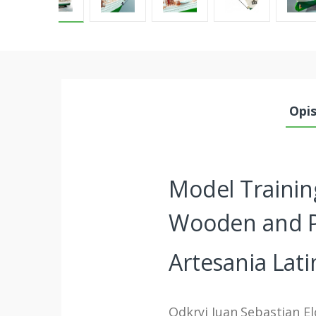
Opi
Model Trainin
Wooden and Pl
Artesania Latin
Odkryj Juan Sebastian E