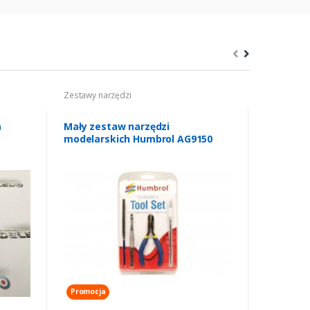
Zestawy narzędzi
Narzędzia d
a
Mały zestaw narzędzi
Mini wier
modelarskich Humbrol AG9150
- Amazin
Promocja
Bestseller