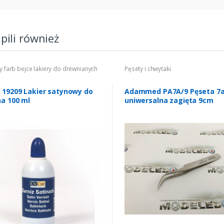
upili również
 farb bejce lakiery do drewnianych
Pęsety i chwytaki
 19209 Lakier satynowy do
Adammed PA7A/9 Pęseta 7
a 100 ml
uniwersalna zagięta 9cm