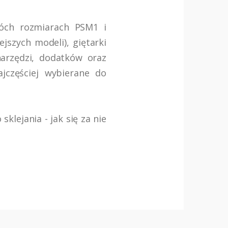
óch rozmiarach PSM1 i
szych modeli), giętarki
narzędzi, dodatków oraz
jczęściej wybierane do
lejania - jak się za nie