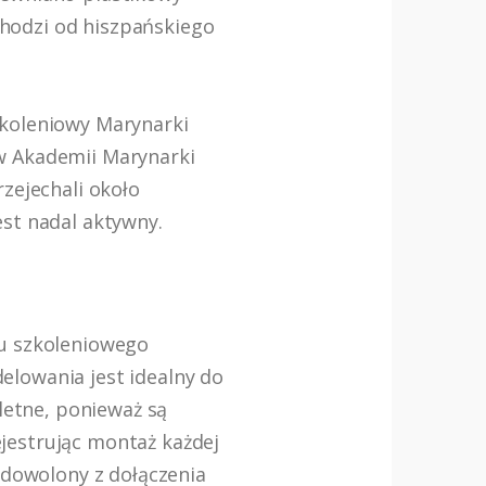
hodzi od hiszpańskiego
zkoleniowy Marynarki
w Akademii Marynarki
zejechali około
est nadal aktywny.
tu szkoleniowego
elowania jest idealny do
etne, ponieważ są
jestrując montaż każdej
adowolony z dołączenia