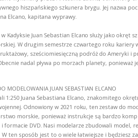
ywnego hiszpańskiego szkunera brygu. Jej nazwa poc
na Elcano, kapitana wyprawy.
 Kadyksie Juan Sebastian Elcano służy jako okręt s
rskiej. W drugim semestrze czwartego roku kariery 
truktażowy, sześciomiesięczną podróż do Ameryki i pr
 Obecnie nadal pływa po morzach planety, ponieważ j
O MODELOWANIA JUAN SEBASTIAN ELCANO
li 1:250 Juana Sebastiana Elcano, znakomitego okrę
wojennej. Odnowiony w 2021 roku, ten zestaw do mod
stwo morskie, ponieważ instrukcje są bardzo kompl
i formacie DVD. Nasi modelarze zbudowali model, re
W ten sposób jest to o wiele łatwiejsze i będziesz z