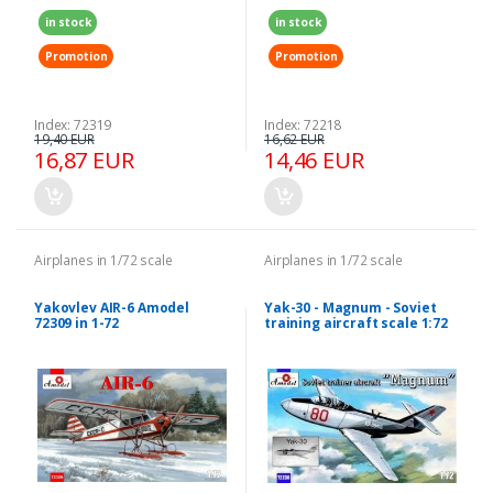
in stock
in stock
Promotion
Promotion
Index: 72319
Index: 72218
19,40 EUR
16,62 EUR
16,87 EUR
14,46 EUR
Airplanes in 1/72 scale
Airplanes in 1/72 scale
Yakovlev AIR-6 Amodel
Yak-30 - Magnum - Soviet
72309 in 1-72
training aircraft scale 1:72