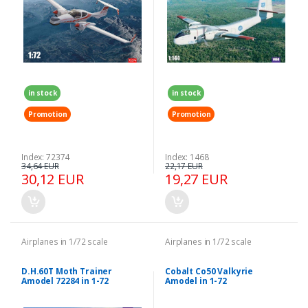
in stock
in stock
Promotion
Promotion
Index: 72374
Index: 1468
34,64 EUR
22,17 EUR
30,12 EUR
19,27 EUR
Airplanes in 1/72 scale
Airplanes in 1/72 scale
D.H.60T Moth Trainer
Cobalt Co50 Valkyrie
Amodel 72284 in 1-72
Amodel in 1-72