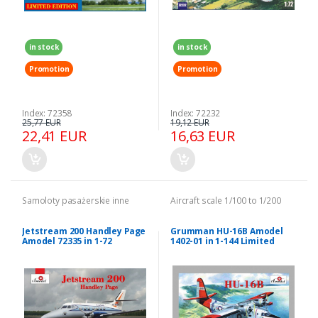
in stock
in stock
Promotion
Promotion
Index: 72358
Index: 72232
25,77 EUR
19,12 EUR
22,41 EUR
16,63 EUR
Samoloty pasażerskie inne
Aircraft scale 1/100 to 1/200
Jetstream 200 Handley Page
Grumman HU-16B Amodel
Amodel 72335 in 1-72
1402-01 in 1-144 Limited
Edition