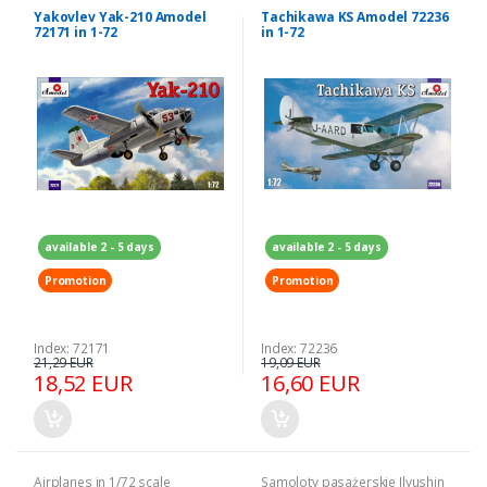
Yakovlev Yak-210 Amodel
Tachikawa KS Amodel 72236
72171 in 1-72
in 1-72
available 2 - 5 days
available 2 - 5 days
Promotion
Promotion
Index: 72171
Index: 72236
21,29 EUR
19,09 EUR
18,52 EUR
16,60 EUR
Airplanes in 1/72 scale
Samoloty pasażerskie Ilyushin