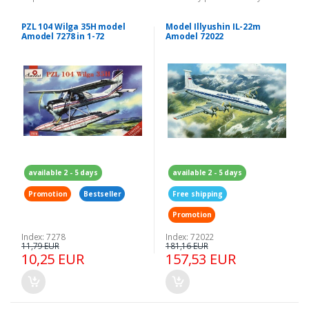
PZL 104 Wilga 35H model
Model Illyushin IL-22m
Amodel 7278 in 1-72
Amodel 72022
available 2 - 5 days
available 2 - 5 days
Promotion
Bestseller
Free shipping
Promotion
Index: 7278
Index: 72022
11,79 EUR
181,16 EUR
10,25 EUR
157,53 EUR