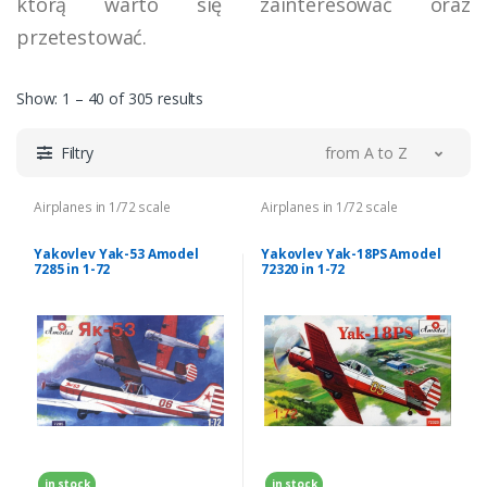
którą warto się zainteresować oraz
przetestować.
Show: 1 – 40 of 305 results
Filtry
from A to Z
Airplanes in 1/72 scale
Airplanes in 1/72 scale
Yakovlev Yak-53 Amodel
Yakovlev Yak-18PS Amodel
7285 in 1-72
72320 in 1-72
in stock
in stock