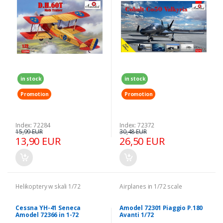
in stock
in stock
Promotion
Promotion
Index: 72284
Index: 72372
15,99 EUR
30,48 EUR
13,90 EUR
26,50 EUR
Helikoptery w skali 1/72
Airplanes in 1/72 scale
Cessna YH-41 Seneca
Amodel 72301 Piaggio P.180
Amodel 72366 in 1-72
Avanti 1/72