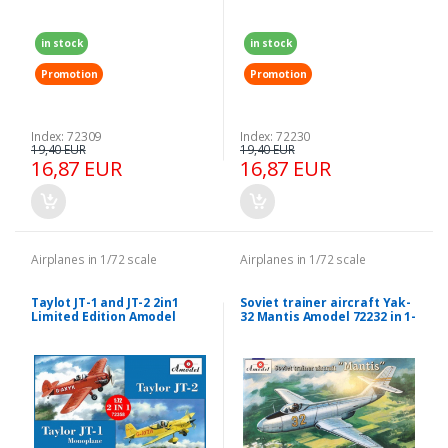
in stock
in stock
Promotion
Promotion
Index: 72309
Index: 72230
19,40 EUR
19,40 EUR
16,87 EUR
16,87 EUR
Airplanes in 1/72 scale
Airplanes in 1/72 scale
Taylot JT-1 and JT-2 2in1
Soviet trainer aircraft Yak-
Limited Edition Amodel
32 Mantis Amodel 72232 in 1-
72358 in 1-72
72