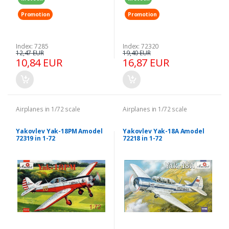
Promotion
Promotion
Index: 7285
Index: 72320
12,47 EUR
19,40 EUR
10,84 EUR
16,87 EUR
Airplanes in 1/72 scale
Airplanes in 1/72 scale
Yakovlev Yak-18PM Amodel
Yakovlev Yak-18A Amodel
72319 in 1-72
72218 in 1-72