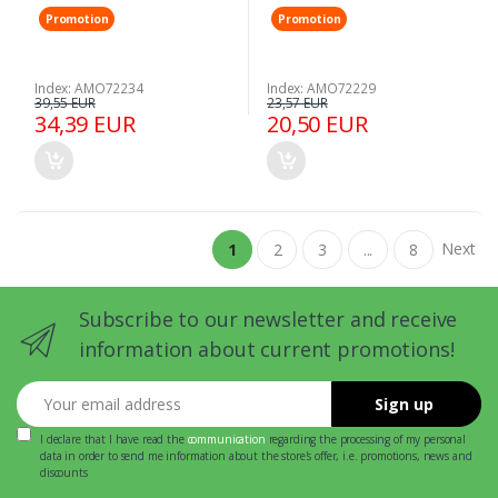
Promotion
Promotion
Index: AMO72234
Index: AMO72229
39,55 EUR
23,57 EUR
34,39 EUR
20,50 EUR
Next
1
2
3
...
8
Subscribe to our newsletter and receive
information about current promotions!
Your email address
Sign up
I declare that I have read the
communication
regarding the processing of my personal
data in order to send me information about the store's offer, i.e. promotions, news and
discounts