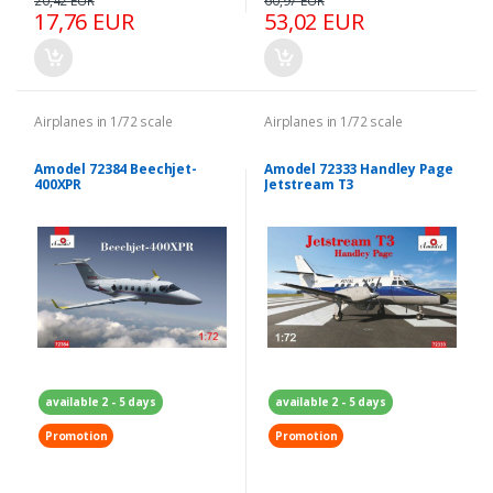
20,42 EUR
60,97 EUR
17,76 EUR
53,02 EUR
Airplanes in 1/72 scale
Airplanes in 1/72 scale
Amodel 72384 Beechjet-
Amodel 72333 Handley Page
400XPR
Jetstream T3
available 2 - 5 days
available 2 - 5 days
Promotion
Promotion