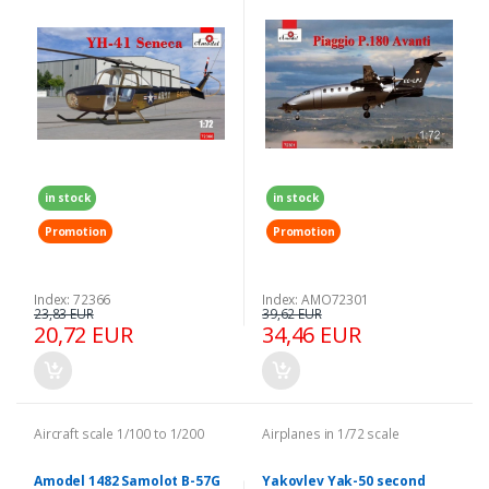
in stock
in stock
Promotion
Promotion
Index: 72366
Index: AMO72301
23,83 EUR
39,62 EUR
20,72 EUR
34,46 EUR
Aircraft scale 1/100 to 1/200
Airplanes in 1/72 scale
Amodel 1482 Samolot B-57G
Yakovlev Yak-50 second