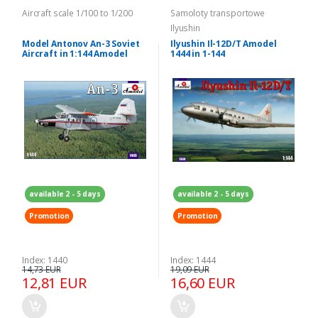
Aircraft scale 1/100 to 1/200
Samoloty transportowe
Ilyushin
Model Antonov An-3 Soviet
Ilyushin Il-12D/T Amodel
Aircraft in 1:144 Amodel
1444 in 1-144
1440
available 2 - 5 days
available 2 - 5 days
Promotion
Promotion
Index: 1440
Index: 1444
14,73 EUR
19,09 EUR
12,81 EUR
16,60 EUR