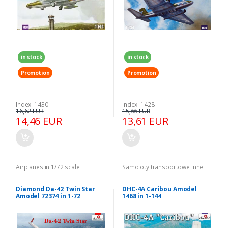
in stock
in stock
Promotion
Promotion
Index: 1430
Index: 1428
16,62 EUR
15,66 EUR
14,46 EUR
13,61 EUR
Airplanes in 1/72 scale
Samoloty transportowe inne
Diamond Da-42 Twin Star
DHC-4A Caribou Amodel
Amodel 72374 in 1-72
1468 in 1-144