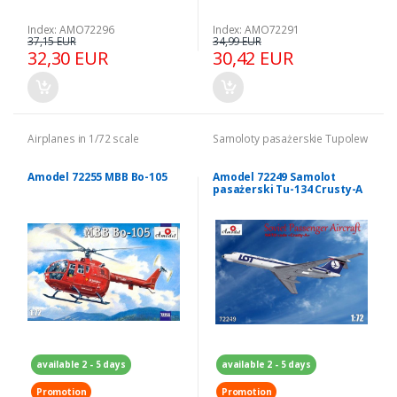
Index: AMO72296
Index: AMO72291
37,15 EUR
34,99 EUR
32,30 EUR
30,42 EUR
Airplanes in 1/72 scale
Samoloty pasażerskie Tupolew
Amodel 72255 MBB Bo-105
Amodel 72249 Samolot
pasażerski Tu-134 Crusty-A
LOT model 1-72
available 2 - 5 days
available 2 - 5 days
Promotion
Promotion