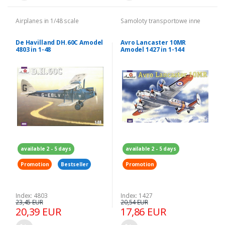
Airplanes in 1/48 scale
Samoloty transportowe inne
De Havilland DH.60C Amodel
Avro Lancaster 10MR
4803 in 1-48
Amodel 1427 in 1-144
available 2 - 5 days
available 2 - 5 days
Promotion
Bestseller
Promotion
Index: 4803
Index: 1427
23,45 EUR
20,54 EUR
20,39 EUR
17,86 EUR