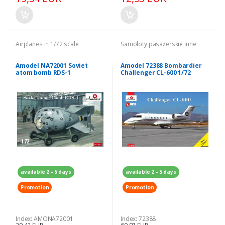
Airplanes in 1/72 scale
Samoloty pasażerskie inne
Amodel NA72001 Soviet
Amodel 72388 Bombardier
atom bomb RDS-1
Challenger CL-600 1/72
available 2 - 5 days
available 2 - 5 days
Promotion
Promotion
Index: AMONA72001
Index: 72388