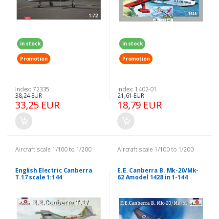
in stock
in stock
Promotion
Promotion
Index: 72335
Index: 1402-01
38,24 EUR
21,61 EUR
33,25 EUR
18,79 EUR
Aircraft scale 1/100 to 1/200
Aircraft scale 1/100 to 1/200
English Electric Canberra
E.E. Canberra B. Mk-20/Mk-
T.17 scale 1:144
62 Amodel 1428 in 1-144