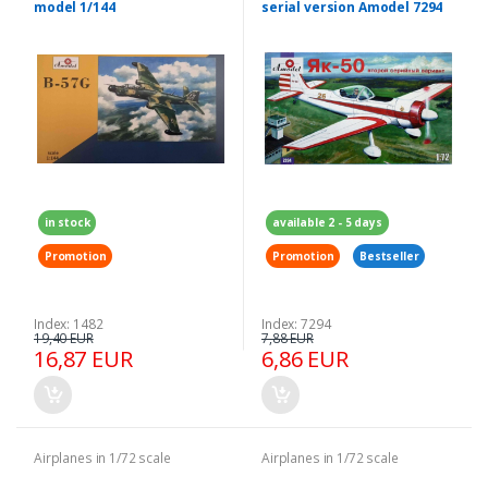
model 1/144
serial version Amodel 7294
in 1-72
in stock
available 2 - 5 days
Promotion
Promotion
Bestseller
Index: 1482
Index: 7294
19,40 EUR
7,88 EUR
16,87 EUR
6,86 EUR
Airplanes in 1/72 scale
Airplanes in 1/72 scale