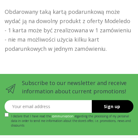
Obdarowany taką kartą podarunkową może
wydać ją na dowolny produkt z oferty Modeledo
- 1 karta może być zrealizowana w 1 zamówieniu
- nie ma możliwości użycia kilku kart
podarunkowych w jednym zamówieniu.
Subscribe to our newsletter and receive
information about current promotions!
Your email address
Sign up
I declare that I have read the
communication
regarding the processing of my personal
data in order to send me information about the store's offer, i.e. promotions, news and
discounts