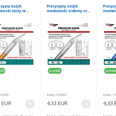
yzyjny nożyk
Precyzyjny nożyk
Precyz
arski złoty nr
modelarski srebrny nr
modela
71
100067
100069
ock
in stock
in stoc
 100071
Index: 100067
Index: 1
3 EUR
4,33 EUR
4,33 