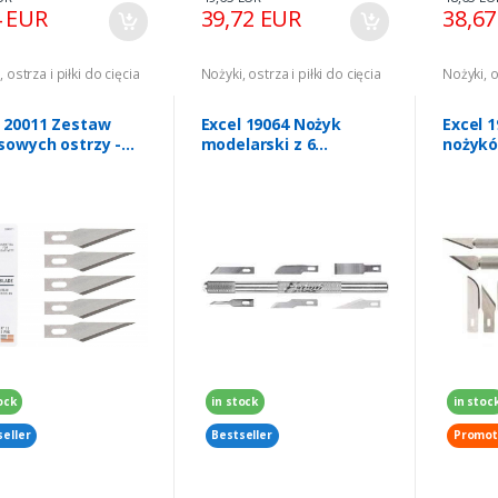
4 EUR
39,72 EUR
38,6
 ostrza i piłki do cięcia
Nożyki, ostrza i piłki do cięcia
Nożyki, o
l 20011 Zestaw
Excel 19064 Nożyk
Excel 
sowych ostrzy -
modelarski z 6
nożykó
zapasowymi ostrzami
zapaso
ock
in stock
in stoc
seller
Bestseller
Promot