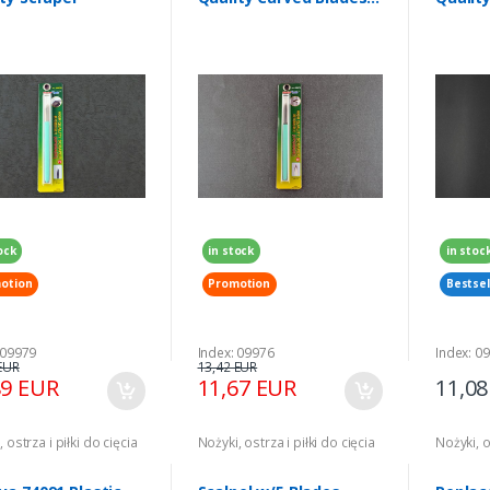
Scraper
ock
in stock
in stoc
otion
Promotion
Bestsel
 09979
Index: 09976
Index: 0
EUR
13,42 EUR
89 EUR
11,67 EUR
11,0
 ostrza i piłki do cięcia
Nożyki, ostrza i piłki do cięcia
Nożyki, o