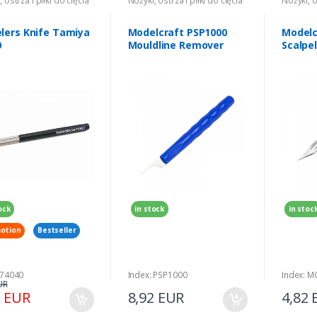
 ostrza i piłki do cięcia
Nożyki, ostrza i piłki do cięcia
Nożyki, o
lers Knife Tamiya
Modelcraft PSP1000
Modelc
0
Mouldline Remover
Scalpel
pcs
ock
in stock
in stoc
otion
Bestseller
 74040
Index: PSP1000
Index: 
UR
3 EUR
8,92 EUR
4,82 