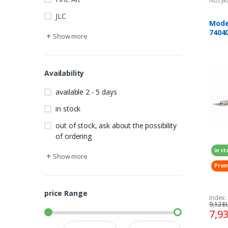
Nożyki,
JLC
Mode
7404
+
Show more
Availability
available 2 - 5 days
in stock
out of stock, ask about the possibility
of ordering
in st
+
Show more
Prom
price Range
Index:
9,12 E
7,9