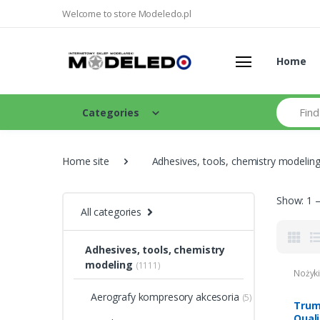
Welcome to store Modeledo.pl
Home
Search
Categories
Home site
Adhesives, tools, chemistry modelin
Show: 1 –
All categories
Adhesives, tools, chemistry
modeling
(1111)
Nożyki,
Aerografy kompresory akcesoria
(5)
Trum
Quali