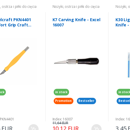
 ostrza i piłki do cięcia
Nożyki, ostrza i piłki do cięcia
Nożyki, o
lcraft PKN4401
K7 Carving Knife - Excel
K30 Li
ort Grip Craft
16007
Knife -
 (1)
ock
in stock
in stoc
Promotion
Bestseller
Bestsel
 PKN4401
Index: 16007
Index: 1
11,64 EUR
5 EUR
10,12 EUR
3,45 