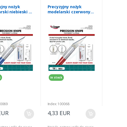
yjny nożyk
Precyzyjny nożyk
rski niebieski nr
modelarski czerwony
nr 100068
k
in stock
00069
Index: 100068
EUR
4,33 EUR