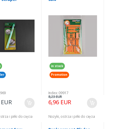
k
in stock
ler
Promotion
9969
Index: 09917
8,23 EUR
8 EUR
6,96 EUR
strza i piłki do cięcia
Nożyki, ostrza i piłki do cięcia