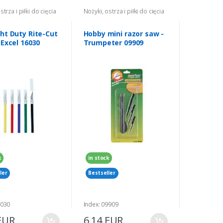
strza i piłki do cięcia
Nożyki, ostrza i piłki do cięcia
ght Duty Rite-Cut
Hobby mini razor saw -
 Excel 16030
Trumpeter 09909
k
in stock
ler
Bestseller
6030
Index: 09909
EUR
6,14 EUR