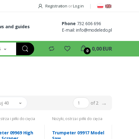
Registration
or
Log in
Phone
732 606 696
s and guides
E-mail:
info@modeledo.pl
s
0,00 EUR
0
→
uj 40
of 2
strza i piłki do cięcia
Nożyki, ostrza i piłki do cięcia
ter 09969 High
Trumpeter 09917 Model
y Scraper
Saw