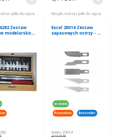
strza i piłki do cięcia
Nożyki, ostrza i piłki do cięcia
44282 Zestaw
Excel 20014 Zestaw
w modelarskich
zapasowych ostrzy - 5
nianym pudełku
różnych
k
in stock
ion
Promotion
Bestseller
4282
Index: 20014
R
4,16 EUR