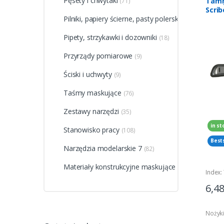
Pęsety i chwytaki
Tami
(71)
Scribe
Pilniki, papiery ścierne, pasty polerskie
(118)
Pipety, strzykawki i dozowniki
(18)
Przyrządy pomiarowe
(9)
Ściski i uchwyty
(9)
Taśmy maskujące
(76)
Zestawy narzędzi
(35)
in st
Stanowisko pracy
(108)
Best
Narzędzia modelarskie 7
(82)
Materiały konstrukcyjne maskujące
(41)
Index:
6,4
Nożyki,