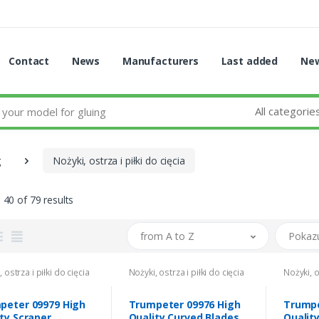
Contact
News
Manufacturers
Last added
New
All categorie
g
Nożyki, ostrza i piłki do cięcia
 40 of 79 results
from A to Z
Pokaz
 ostrza i piłki do cięcia
Nożyki, ostrza i piłki do cięcia
Nożyki, o
peter 09979 High
Trumpeter 09976 High
Trumpe
ty Scraper
Quality Curved Blades
Qualit