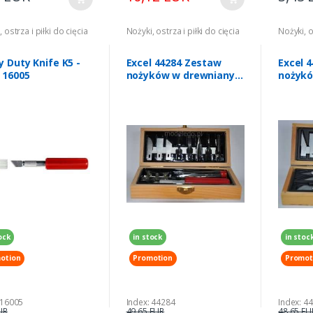
 ostrza i piłki do cięcia
Nożyki, ostrza i piłki do cięcia
Nożyki, o
 Duty Knife K5 -
Excel 44284 Zestaw
Excel 
 16005
nożyków w drewnianym
nożykó
pudełku
w drew
ock
in stock
in stoc
otion
Promotion
Promot
 16005
Index: 44284
Index: 4
UR
49,65 EUR
48,65 EU