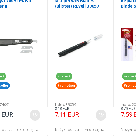
ya 74091 Plastic
Scalpel w/5 Blades
Repla
r II
(Blister) REvell 39059
Blade 5
ock
in stock
in stoc
seller
Promotion
Promot
 74091
Index: 39059
Index: 2
8,18 EUR
8,73 EUR
8 EUR
7,11 EUR
7,59 
 ostrza i piłki do cięcia
Nożyki, ostrza i piłki do cięcia
Nożyki, o