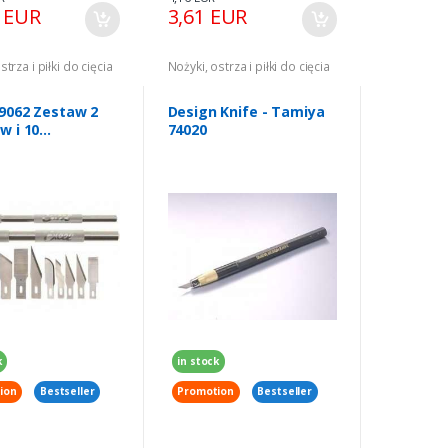
7 EUR
3,61 EUR
strza i piłki do cięcia
Nożyki, ostrza i piłki do cięcia
19062 Zestaw 2
Design Knife - Tamiya
w i 10
74020
wych ostrzy
k
in stock
ion
Bestseller
Promotion
Bestseller