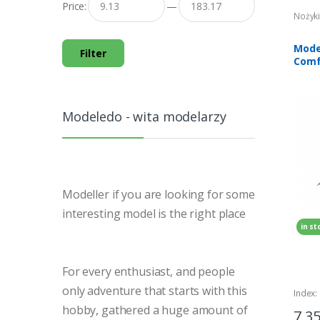
Price:
—
Nożyki,
Mode
Filter
Comf
Knife
Modeledo - wita modelarzy
Modeller
if you are looking for some
interesting model is the right place
in st
For every enthusiast, and people
only adventure that starts with this
Index:
hobby, gathered a huge amount of
7,3