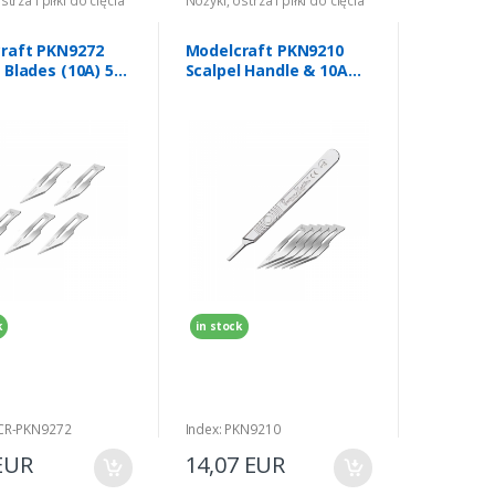
strza i piłki do cięcia
Nożyki, ostrza i piłki do cięcia
raft PKN9272
Modelcraft PKN9210
 Blades (10A) 5
Scalpel Handle & 10A
Blades (5 pcs)
k
in stock
MCR-PKN9272
Index: PKN9210
EUR
14,07 EUR