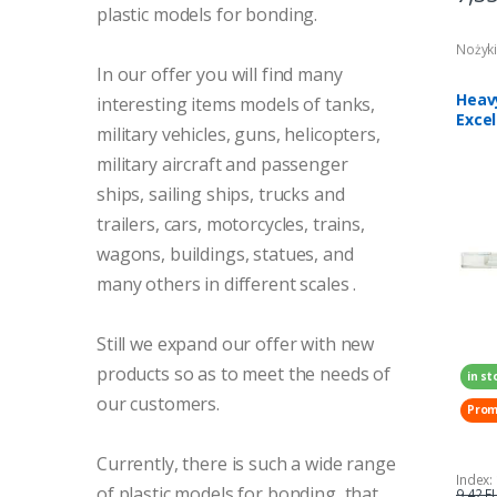
plastic models for bonding.
Nożyki,
In our offer you will find many
Heavy
interesting items models of tanks,
Excel
military vehicles, guns, helicopters,
military aircraft and passenger
ships, sailing ships, trucks and
trailers, cars, motorcycles, trains,
wagons, buildings, statues, and
many others in different scales
.
Still we expand our offer with new
products so as to meet the needs of
in st
our customers.
Prom
Currently, there is such a wide range
Index:
of plastic models for bonding, that
9,42 E