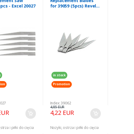
cement Saw
Replacement Blades
pcs - Excel 20027
for 39059 (5pcs) Revell
39062
k
in stock
ion
Promotion
0027
Index: 39062
4,85 EUR
EUR
4,22 EUR
strza i piłki do cięcia
Nożyki, ostrza i piłki do cięcia