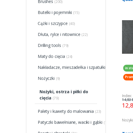
Brushes
(200)
Butelki i pojemniki
(15)
Cążki i szczypce
(40)
Dłuta, rylce i nitownice
(22)
Drilling tools
(79)
Maty do cięcia
(24)
Nakładacze, mieszadełka i szpatułki
(36)
in st
Prom
Nożyczki
(9)
Nożyki, ostrza i piłki do
Index:
cięcia
(79)
14,83 
12,
Palety i kuwety do malowania
(23)
Nożyki,
Patyczki bawełniane, waciki i gąbki
(10)