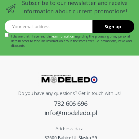
Subscribe to our newsletter and receive
information about current promotions!
Your email address
Sign up
I declare that I have read the
communication
regarding the processing of my personal
data in order to send me information about the store's offer, i.e. promotions, news and
discounts
Do you have any questions? Get in touch with us!
732 606 696
info@modeledo.pl
Address data
32600 Babice Ul. Śląska 59