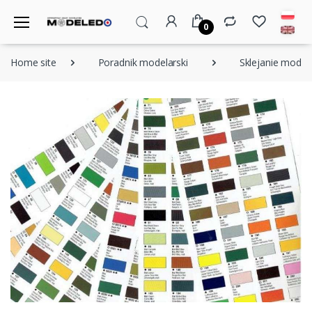
0
Home site
Poradnik modelarski
Sklejanie modeli