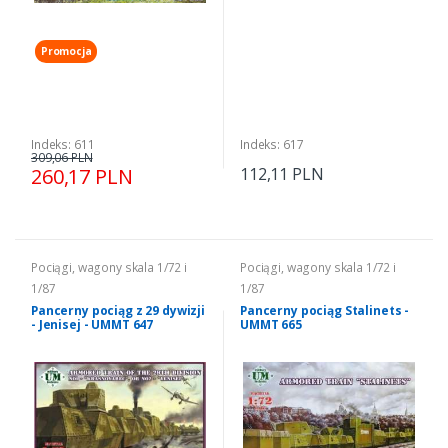
Promocja
Indeks: 611
Indeks: 617
309,06 PLN
260,17 PLN
112,11 PLN
Pociągi, wagony skala 1/72 i
Pociągi, wagony skala 1/72 i
1/87
1/87
Pancerny pociąg z 29 dywizji
Pancerny pociąg Stalinets -
- Jenisej - UMMT 647
UMMT 665