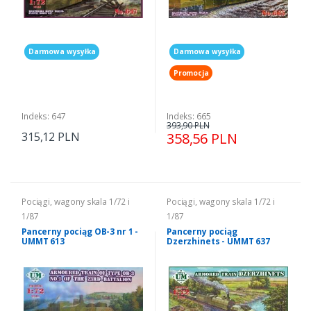
Darmowa wysyłka
Darmowa wysyłka
Promocja
Indeks: 647
Indeks: 665
393,90 PLN
315,12 PLN
358,56 PLN
Pociągi, wagony skala 1/72 i
Pociągi, wagony skala 1/72 i
1/87
1/87
Pancerny pociąg OB-3 nr 1 -
Pancerny pociąg
UMMT 613
Dzerzhinets - UMMT 637