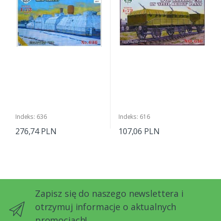
Indeks: 636
Indeks: 616
276,74 PLN
107,06 PLN
Zapisz się do naszego newslettera i
otrzymuj informacje o aktualnych
promocjach!