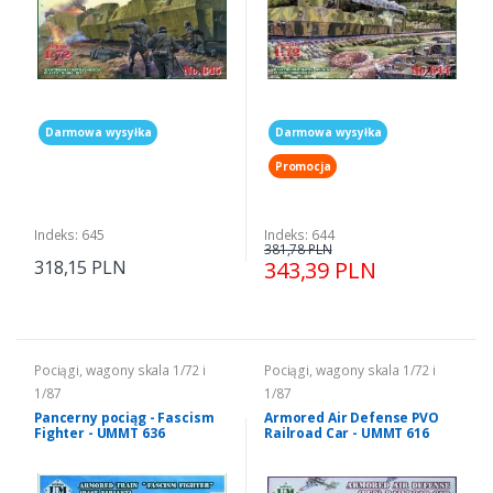
Darmowa wysyłka
Darmowa wysyłka
Promocja
Indeks: 645
Indeks: 644
381,78 PLN
318,15 PLN
343,39 PLN
Pociągi, wagony skala 1/72 i
Pociągi, wagony skala 1/72 i
1/87
1/87
Pancerny pociąg - Fascism
Armored Air Defense PVO
Fighter - UMMT 636
Railroad Car - UMMT 616