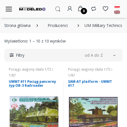
0
Strona główna
Producenci
UM Military Technics
Wyświetlono: 1 – 10 z 10 wyników
Filtry
od A do Z
Pociągi, wagony skala 1/72 i
Pociągi, wagony skala 1/72 i
1/87
1/87
UMMT 611 Pociąg pancerny
SAM-AT platform - UMMT
typ OB-3 Railroader
617
Zheleznodorozhnik