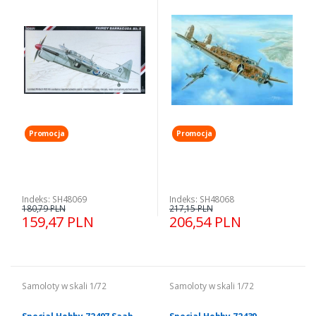
Mk.5
Promocja
Promocja
Indeks: SH48069
Indeks: SH48068
180,79 PLN
217,15 PLN
159,47 PLN
206,54 PLN
Samoloty w skali 1/72
Samoloty w skali 1/72