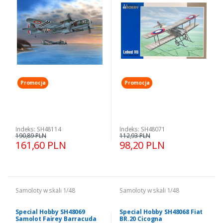
Promocja
Promocja
Indeks: SH48114
Indeks: SH48071
190,89 PLN
112,93 PLN
161,60 PLN
98,20 PLN
Samoloty w skali 1/48
Samoloty w skali 1/48
Special Hobby SH48069
Special Hobby SH48068 Fiat
Samolot Fairey Barracuda
BR.20 Cicogna