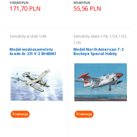
190,89 PLN
69,69 PLN
171,70 PLN
55,56 PLN
Samoloty w skali 1/48
Samoloty skala 1/18, 1/24, 1/32,
1/35
Model wodnosamolotu
Model North American T-2
Arado Ar 231 V-2 SH48061
Buckeye Special Hobby
32037
Promocja
Promocja