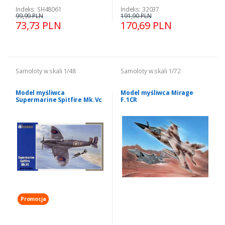
Indeks: SH48061
Indeks: 32037
99,99 PLN
191,90 PLN
73,73 PLN
170,69 PLN
Samoloty w skali 1/48
Samoloty w skali 1/72
Model myśliwca
Model myśliwca Mirage
Supermarine Spitfire Mk.Vc
F.1CR
Special Hobby 48051
Promocja