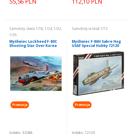
55,56 PLN
112,10 PLN
Samoloty skala 1/18, 1/24, 1/32,
Samoloty w skali 1/72
1/35
Myśliwiec Lockheed F-80C
Myśliwiec F-86H Sabre Hog
Shooting Star Over Korea
USAF Special Hobby 72120
model Special Hobby 32048
Promocja
Promocja
Indeks: 32048
Indeks: 72120