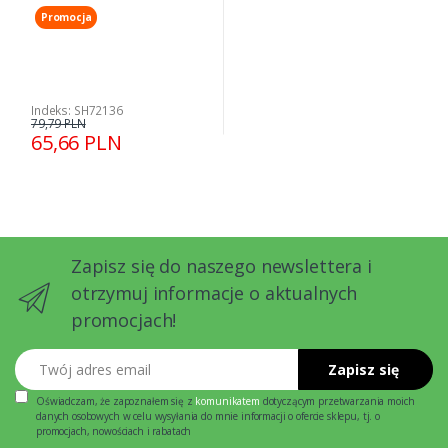
Promocja
Indeks: SH72136
79,79 PLN
65,66 PLN
Zapisz się do naszego newslettera i
otrzymuj informacje o aktualnych
promocjach!
Twój adres email
Zapisz się
Oświadczam, że zapoznałem się z
komunikatem
dotyczącym przetwarzania moich
danych osobowych w celu wysyłania do mnie informacji o ofercie sklepu, tj. o
promocjach, nowościach i rabatach