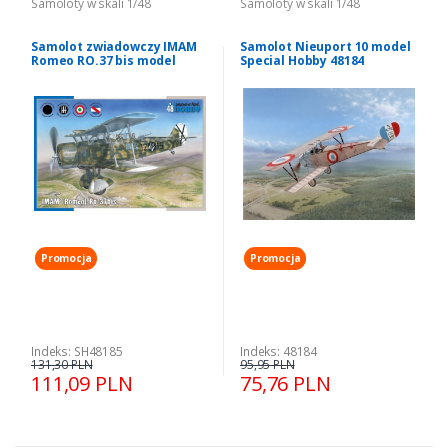
Samoloty w skali 1/48
Samoloty w skali 1/48
Samolot zwiadowczy IMAM
Samolot Nieuport 10 model
Romeo RO.37 bis model
Special Hobby 48184
Special Hobby 48185
Promocja
Promocja
Indeks: SH48185
Indeks: 48184
131,30 PLN
95,95 PLN
111,09 PLN
75,76 PLN