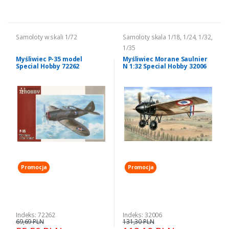
Samoloty w skali 1/72
Samoloty skala 1/18, 1/24, 1/32,
1/35
Myśliwiec P-35 model
Myśliwiec Morane Saulnier
Special Hobby 72262
N 1:32 Special Hobby 32006
Promocja
Promocja
Indeks: 72262
Indeks: 32006
69,69 PLN
131,30 PLN