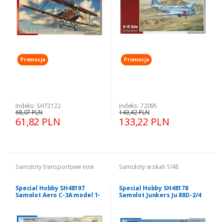
Promocja
Promocja
Indeks: SH72122
Indeks: 72095
68,07 PLN
143,42 PLN
61,82 PLN
133,22 PLN
Samoloty transportowe inne
Samoloty w skali 1/48
Special Hobby SH48197
Special Hobby SH48178
Samolot Aero C-3A model 1-
Samolot Junkers Ju 88D-2/4
48