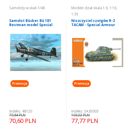
Samoloty w skali 1/48
Modele dział skala 1:6, 1:16,
1:35
Samolot Bücker Bü 181
Niszczyciel czołgów R-2
Bestman model Special
TACAM - Special Armour
Hobby 48120
SA35003
Promocja
Promocja
Indeks: 48120
Indeks: SA35003
79,84 PLN
103,02 PLN
70,60 PLN
77,77 PLN