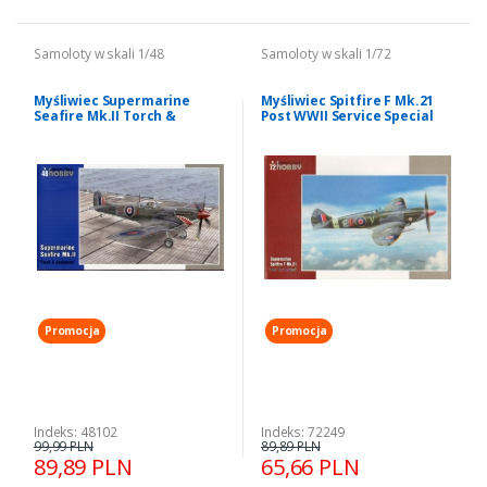
Samoloty w skali 1/48
Samoloty w skali 1/72
Myśliwiec Supermarine
Myśliwiec Spitfire F Mk.21
Seafire Mk.II Torch &
Post WWII Service Special
Avalanche Special Hobby
Hobby 72249
48102
Promocja
Promocja
Indeks: 48102
Indeks: 72249
99,99 PLN
89,89 PLN
89,89 PLN
65,66 PLN