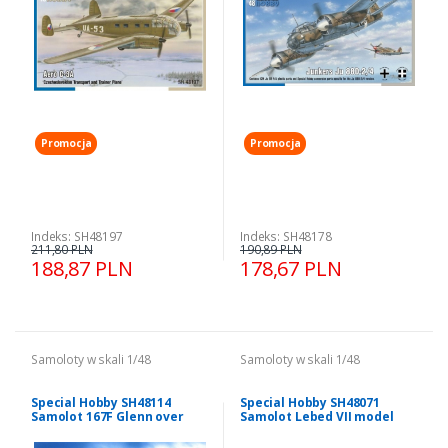
Promocja
Promocja
Indeks: SH48197
Indeks: SH48178
211,80 PLN
190,89 PLN
188,87 PLN
178,67 PLN
Samoloty w skali 1/48
Samoloty w skali 1/48
Special Hobby SH48114
Special Hobby SH48071
Samolot 167F Glenn over
Samolot Lebed VII model
French 1940/45
1/48