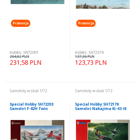
Promocja
Promocja
Indeks: SN72001
Indeks: SH72376
264,62 PLN
137,36 PLN
231,58 PLN
123,73 PLN
Samoloty w skali 1/72
Samoloty w skali 1/72
Special Hobby SH72203
Special Hobby SH72178
Samolot F-82H Twin
Samolot Nakajima Ki-43-III
Mustang
Ko Hayabusa