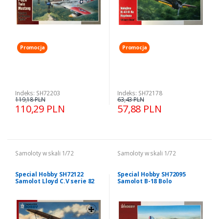
Promocja
Promocja
Indeks: SH72203
Indeks: SH72178
119,18 PLN
63,43 PLN
110,29 PLN
57,88 PLN
Samoloty w skali 1/72
Samoloty w skali 1/72
Special Hobby SH72122
Special Hobby SH72095
Samolot Lloyd C.V serie 82
Samolot B-18 Bolo
WKF