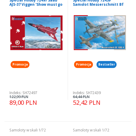
Special Hobby 72497 Saab
Special Hobby 72439
AJS-37 Viggen 'Show must go
Samolot Messerschmitt Bf
on' 1/72
109E-4 model 1-72
Promocja
Promocja
Bestseller
Indeks: SH72497
Indeks: SH72439
122,99 PLN
64,44 PLN
89,00 PLN
52,42 PLN
Samoloty w skali 1/72
Samoloty w skali 1/72