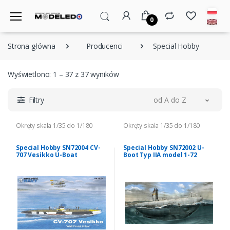
0
Strona główna
Producenci
Special Hobby
Wyświetlono: 1 – 37 z 37 wyników
Filtry
od A do Z
Okręty skala 1/35 do 1/180
Okręty skala 1/35 do 1/180
Special Hobby SN72004 CV-
Special Hobby SN72002 U-
707 Vesikko U-Boat
Boot Typ IIA model 1-72