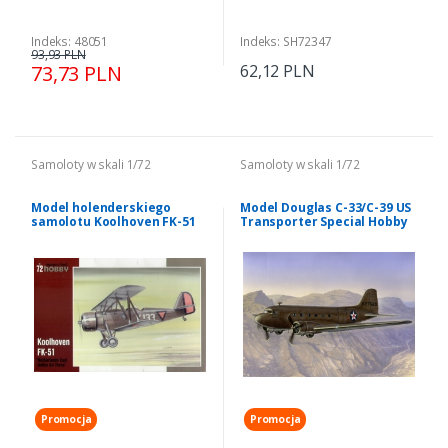
Indeks: 48051
Indeks: SH72347
93,93 PLN
73,73 PLN
62,12 PLN
Samoloty w skali 1/72
Samoloty w skali 1/72
Model holenderskiego
Model Douglas C-33/C-39 US
samolotu Koolhoven FK-51
Transporter Special Hobby
Netherlands East India Air
72176
Force Special Hobby 72175
Promocja
Promocja