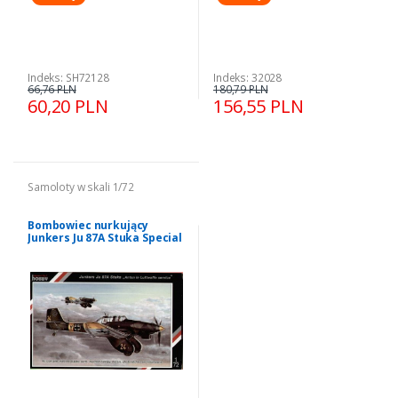
Indeks: SH72128
Indeks: 32028
66,76 PLN
180,79 PLN
60,20 PLN
156,55 PLN
Samoloty w skali 1/72
Bombowiec nurkujący
Junkers Ju 87A Stuka Special
Hobby 72136