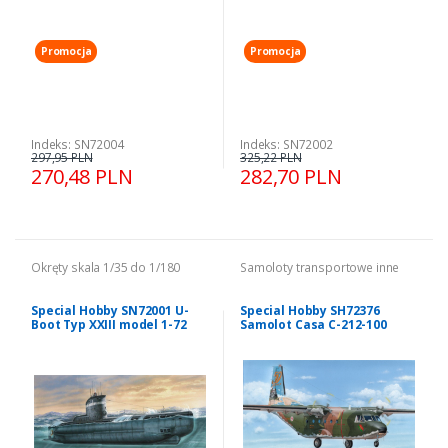
Promocja
Promocja
Indeks: SN72004
Indeks: SN72002
297,95 PLN
325,22 PLN
270,48 PLN
282,70 PLN
Okręty skala 1/35 do 1/180
Samoloty transportowe inne
Special Hobby SN72001 U-
Special Hobby SH72376
Boot Typ XXIII model 1-72
Samolot Casa C-212-100