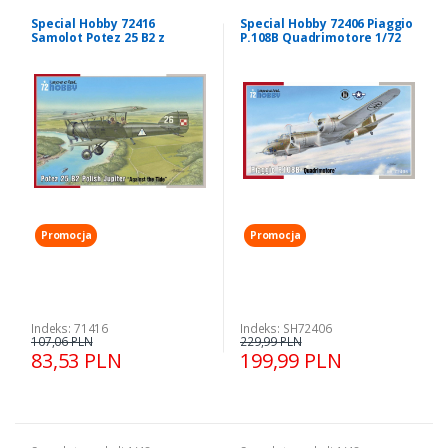
Special Hobby 72416
Special Hobby 72406 Piaggio
Samolot Potez 25 B2 z
P.108B Quadrimotore 1/72
polska kalkomania
Promocja
Promocja
Indeks: 71416
Indeks: SH72406
107,06 PLN
229,99 PLN
83,53 PLN
199,99 PLN