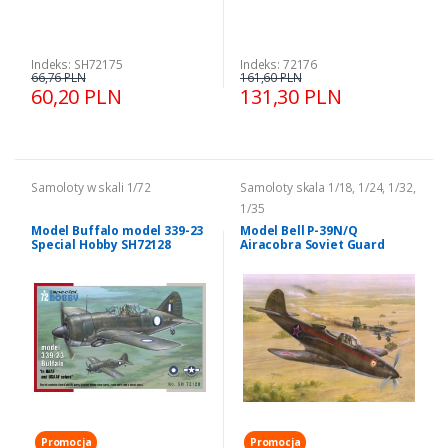
Indeks: SH72175
Indeks: 72176
66,76 PLN
161,60 PLN
60,20 PLN
131,30 PLN
Samoloty w skali 1/72
Samoloty skala 1/18, 1/24, 1/32,
1/35
Model Buffalo model 339-23
Model Bell P-39N/Q
Special Hobby SH72128
Airacobra Soviet Guard
Regiments Special Hobby
32028
Promocja
Promocja