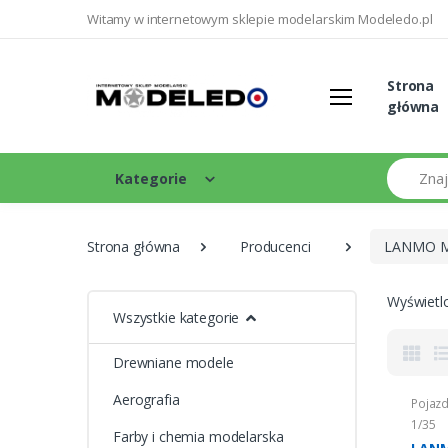
Witamy w internetowym sklepie modelarskim Modeledo.pl
Strona
główna
Szukaj
Kategorie
Strona główna
Producenci
LANMO M
Wyświetlo
Wszystkie kategorie
Drewniane modele
Aerografia
Pojazd
1/35
Farby i chemia modelarska