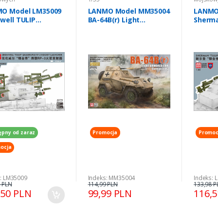
O Model LM35009
LANMO Model MM35004
LANMO
well TULIP
BA-64B(r) Light
Sherma
ruple RP-3 Rocket
Armored Car German
Rocket
cher 1/35
Army - Full Interior 1/35
ępny od zaraz
Promocja
Promoc
ocja
s: LM35009
Indeks: MM35004
Indeks: 
 PLN
114,99 PLN
133,98 P
,50 PLN
99,99 PLN
116,