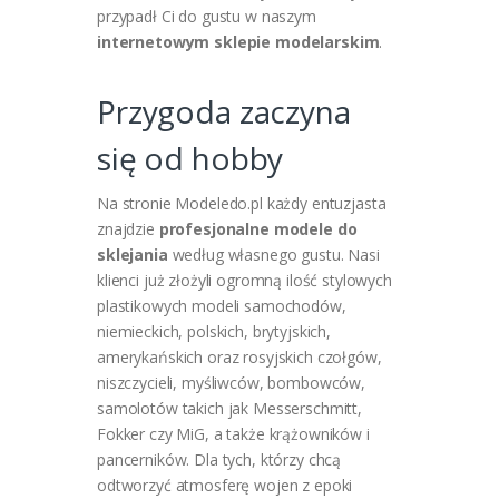
przypadł Ci do gustu w naszym
internetowym sklepie modelarskim
.
Przygoda zaczyna
się od hobby
Na stronie Modeledo.pl każdy entuzjasta
znajdzie
profesjonalne modele do
sklejania
według własnego gustu. Nasi
klienci już złożyli ogromną ilość stylowych
plastikowych modeli samochodów,
niemieckich, polskich, brytyjskich,
amerykańskich oraz rosyjskich czołgów,
niszczycieli, myśliwców, bombowców,
samolotów takich jak Messerschmitt,
Fokker czy MiG, a także krążowników i
pancerników
. Dla tych, którzy chcą
odtworzyć atmosferę wojen z epoki