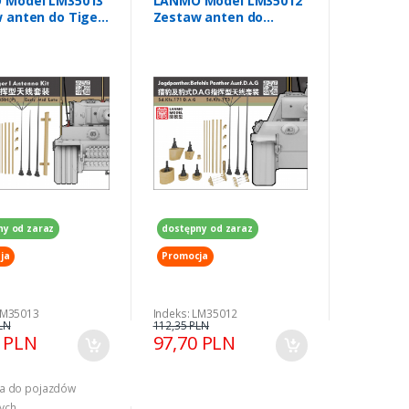
 Model LM35013
LANMO Model LM35012
 anten do Tiger
Zestaw anten do
rsji dowodzenia
Jagdpanther i Befehls-
Panther Ausf. D/A/G
1/35
ny od zaraz
dostępny od zaraz
ja
Promocja
LM35013
Indeks: LM35012
LN
112,35 PLN
0 PLN
97,70 PLN
ia do pojazdów
ych