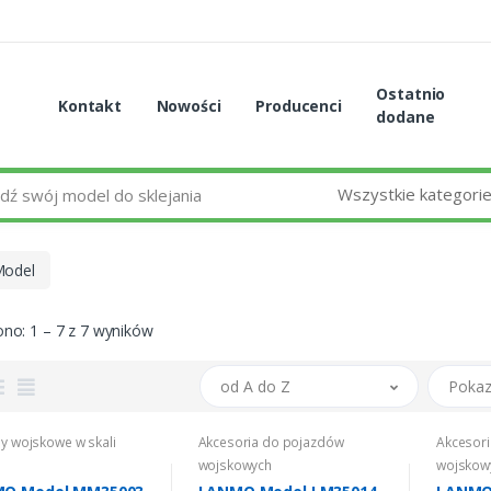
Ostatnio
Kontakt
Nowości
Producenci
dodane
Wszystkie kategori
odel
no: 1 – 7 z 7 wyników
od A do Z
Pokaz
y wojskowe w skali
Akcesoria do pojazdów
Akcesor
wojskowych
wojskow