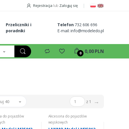
Rejestracja
lub
Zaloguj się
Przeliczniki i
Telefon
732 606 696
poradniki
E-mail:
info@modeledo.pl
e
0,00 PLN
0
→
uj 40
z 1
ia do pojazdów
Akcesoria do pojazdów
ych
wojskowych