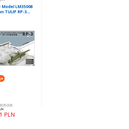
 Model LM35008
n TULIP RP-3
 Launcher 1/35
ja
LM35008
LN
51 PLN