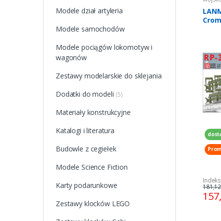
Modele dział artyleria
LANM
Crom
Modele samochodów
Quad
Laun
Modele pociągów lokomotyw i
wagonów
Zestawy modelarskie do sklejania
Dodatki do modeli
(5)
Materiały konstrukcyjne
Katalogi i literatura
dost
Budowle z cegiełek
Prom
Modele Science Fiction
Indek
Karty podarunkowe
181,12
157
Zestawy klocków LEGO