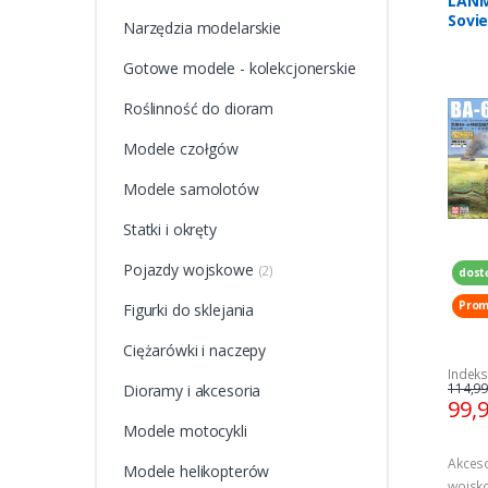
LANM
Sovie
Narzędzia modelarskie
Armor
Inter
Gotowe modele - kolekcjonerskie
Roślinność do dioram
Modele czołgów
Modele samolotów
Statki i okręty
Pojazdy wojskowe
(2)
dost
Prom
Figurki do sklejania
Ciężarówki i naczepy
Indek
114,99
Dioramy i akcesoria
99,
Modele motocykli
Akces
Modele helikopterów
wojsk