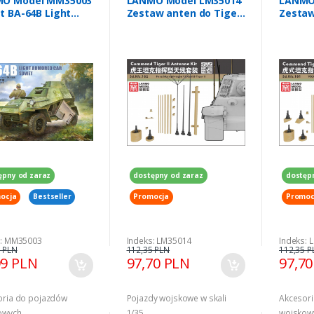
O Model MM35003
LANMO Model LM35014
LANMO
t BA-64B Light
Zestaw anten do Tiger
Zestaw
ed Car - Full
II w wersji dowodzenia
I w we
ior 1/35
1/35
1/35
ępny od zaraz
dostępny od zaraz
dostęp
ocja
Bestseller
Promocja
Promoc
s: MM35003
Indeks: LM35014
Indeks: 
 PLN
112,35 PLN
112,35 P
99 PLN
97,70 PLN
97,7
oria do pojazdów
Pojazdy wojskowe w skali
Akcesor
owych
1/35
wojskow