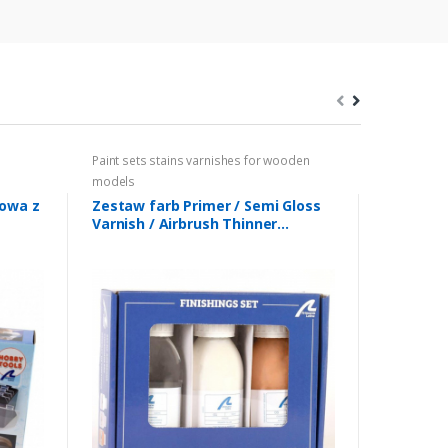
Paint sets stains varnishes for wooden
Accessorie
models
łowa z
Zestaw farb Primer / Semi Gloss
Aluminiu
Varnish / Airbrush Thinner
Artesani
Artesania 277PACKB1