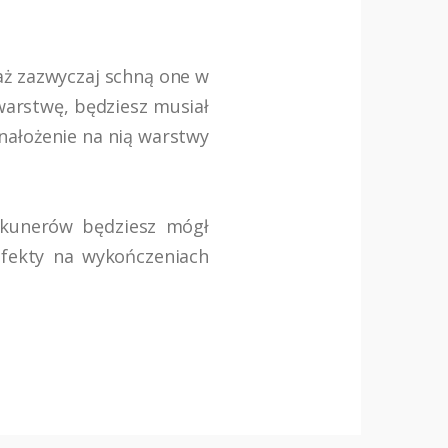
aż zazwyczaj schną one w
 warstwę, będziesz musiał
nałożenie na nią warstwy
zkunerów będziesz mógł
efekty na wykończeniach