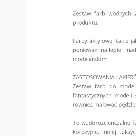
Zestaw farb wodnych 2
produktu.
Farby akrylowe, takie j
ponieważ najlepiej na
modelarskim!
ZASTOSOWANIA LAKIER
Zestaw farb do model
fantastycznych modeli
również malować pędzle
Te wodorozcieńczalne f
korozyjne, mniej toksy