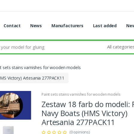
Contact
News
Manufacturers
Last added
New
All categorie
t sets stains varnishes for wooden models
HMS Victory) Artesania 277PACK11
Paint sets stains varnishes for wooden models
Zestaw 18 farb do modeli: 
Navy Boats (HMS Victory)
Artesania 277PACK11
(0 opinions)