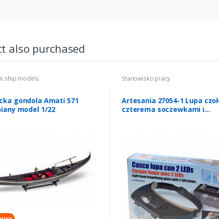
t also purchased
 ship models
Stanowisko pracy
ka gondola Amati 571
Artesania 27054-1 Lupa czo
iany model 1/22
czterema soczewkami i
oświetleniem LED
tion