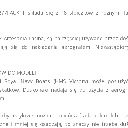
77PACK11 składa się z 18 słoiczków z różnymi f
ak Artesania Latina, są najczęściej używane przez d
dają się do nakładania aerografem. Niezastąpi
ÓW DO MODELI
i Royal Navy Boats (HMS Victory) może posłuży
 statków. Doskonale nadają się do użycia z aerog
m.
arby akrylowe można rozcieńczać alkoholem lub rozc
czne i mniej się osadzają, to znaczy nie trzeba du