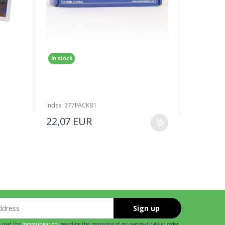
Index: 8838
in stock
9,35 E
Index: 277PACKB1
22,07 EUR
ss
Sign up
ve read the
communication
regarding the processing of my personal data in order