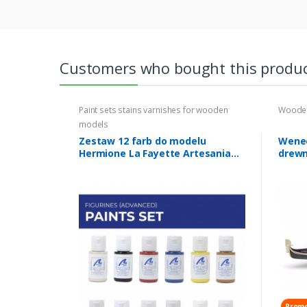
Customers who bought this produc
Paint sets stains varnishes for wooden
Wooden
models
Zestaw 12 farb do modelu
Wenec
Hermione La Fayette Artesania
drewn
277PACK4
Promo