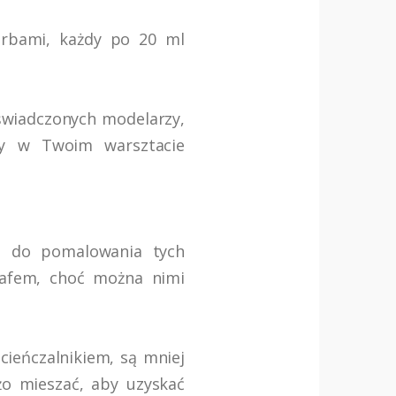
arbami, każdy po 20 ml
oświadczonych modelarzy,
ony w Twoim warsztacie
ć do pomalowania tych
rafem, choć można nimi
ieńczalnikiem, są mniej
żo mieszać, aby uzyskać