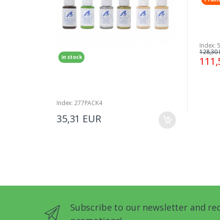
Index: 
128,30
in stock
111,
Index: 277PACK4
35,31 EUR
Subscribe to our newsletter and re