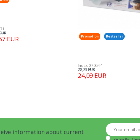
571
 EUR
Promotion
Bestseller
57 EUR
Index: 27054-1
28,23 EUR
24,09 EUR
Your email addre
ceive information about current
I declare that I ha