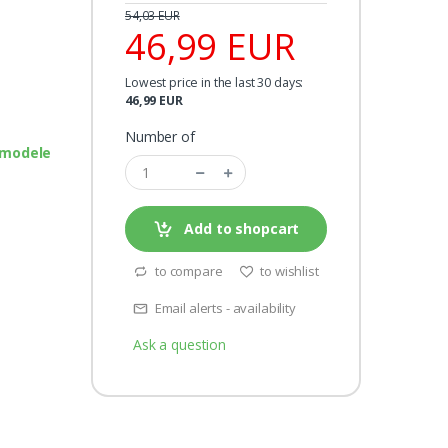
54,03 EUR
46,99 EUR
Lowest price in the last 30 days:
46,99 EUR
Number of
 modele
Add to shopcart
to compare
to wishlist
Email alerts - availability
Ask a question