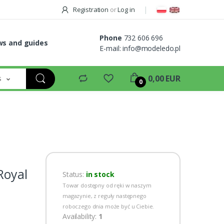
Registration
or
Log in
Phone
732 606 696
s and guides
E-mail:
info@modeledo.pl
s
0,00 EUR
0
Royal
Status:
in stock
Towar dostępny od ręki w naszym
magazynie, z reguły następnego
roboczego dnia może być u Ciebie.
Availability:
1