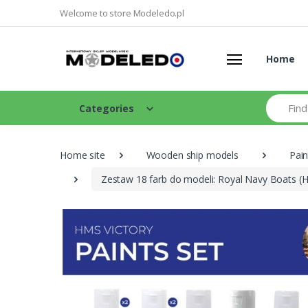
Welcome to store Modeledo.pl
Home
Search
Categories
Home site
Wooden ship models
Pain
Zestaw 18 farb do modeli: Royal Navy Boats (