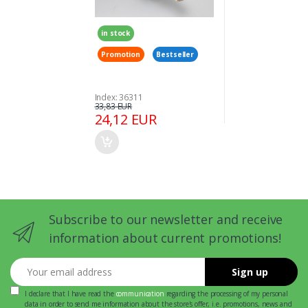
in stock
Promotion
Bestseller
Index: 36311
33,83 EUR
24,12 EUR
Subscribe to our newsletter and receive
information about current promotions!
Your email address
Sign up
I declare that I have read the
communication
regarding the processing of my personal
data in order to send me information about the store's offer, i.e. promotions, news and