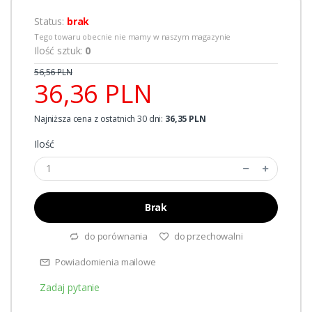
Status:
brak
Tego towaru obecnie nie mamy w naszym magazynie
Ilość sztuk:
0
56,56 PLN
36,36 PLN
Najniższa cena z ostatnich 30 dni:
36,35 PLN
Ilość
Brak
do porównania
do przechowalni
Powiadomienia mailowe
Zadaj pytanie