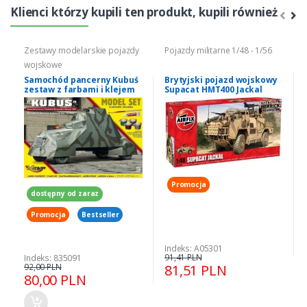
Klienci którzy kupili ten produkt, kupili również
Zestawy modelarskie pojazdy
Pojazdy militarne 1/48 - 1/56
wojskowe
Samochód pancerny Kubuś
Brytyjski pojazd wojskowy
zestaw z farbami i klejem
Supacat HMT400 Jackal
Mirage Hobby 835091
A05301
Promocja
dostępny od zaraz
Promocja
Bestseller
Indeks: A05301
91,41 PLN
Indeks: 835091
92,00 PLN
81,51 PLN
80,00 PLN