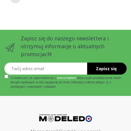
Zapisz się do naszego newslettera i
otrzymuj informacje o aktualnych
promocjach!
Twój adres email
Zapisz się
Oświadczam, że zapoznałem się z
komunikatem
dotyczącym przetwarzania moich
danych osobowych w celu wysyłania do mnie informacji o ofercie sklepu, tj. o
promocjach, nowościach i rabatach