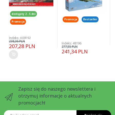
dostępny 2 - 5 dni
Promocja
Bestseller
Promocja
Indeks: A09192
238,36 PLN
Indeks: 48196
207,28 PLN
277,55 PLN
241,34 PLN
Zapisz się do naszego newslettera i
otrzymuj informacje o aktualnych
promocjach!
Twój adres email