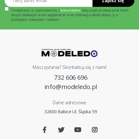
Zapisz się
Oświadczam, że zapoznałem się z
komunikatem
dotyczącym przetwarzania moich
danych osobowych w celu wysyłania do mnie informacji o ofercie sklepu, tj. o
promocjach, nowościach i rabatach
Masz pytania? Skontaktuj się z nami!
732 606 696
info@modeledo.pl
Dane adresowe
32600 Babice Ul. Śląska 59