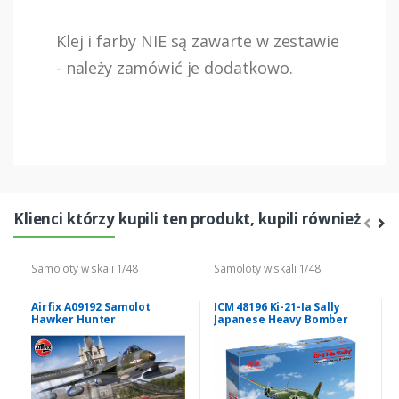
Klej i farby NIE są zawarte w zestawie
- należy zamówić je dodatkowo.
Klienci którzy kupili ten produkt, kupili również
Samoloty w skali 1/48
Samoloty w skali 1/48
Airfix A09192 Samolot
ICM 48196 Ki-21-Ia Sally
Hawker Hunter
Japanese Heavy Bomber
FGA.9/FR.10/Ga.11 model 1-
48