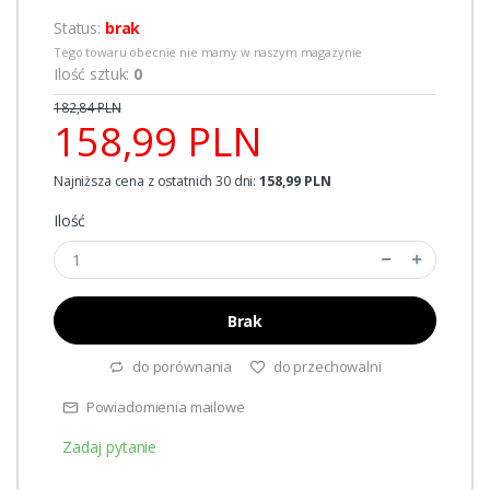
Status:
brak
Tego towaru obecnie nie mamy w naszym magazynie
Ilość sztuk:
0
182,84 PLN
158,99 PLN
Najniższa cena z ostatnich 30 dni:
158,99 PLN
Ilość
Brak
do porównania
do przechowalni
Powiadomienia mailowe
Zadaj pytanie