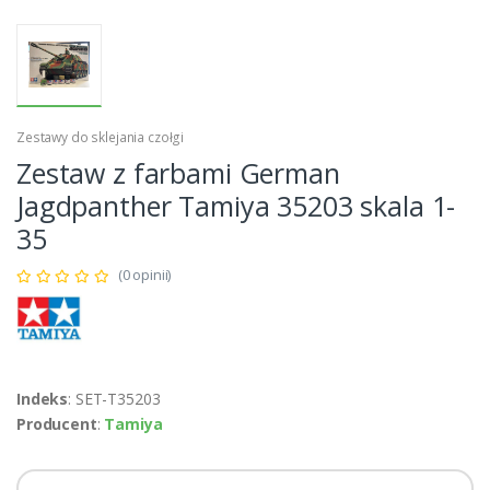
Zestawy do sklejania czołgi
Zestaw z farbami German
Jagdpanther Tamiya 35203 skala 1-
35
(0 opinii)
Indeks
: SET-T35203
Producent
:
Tamiya