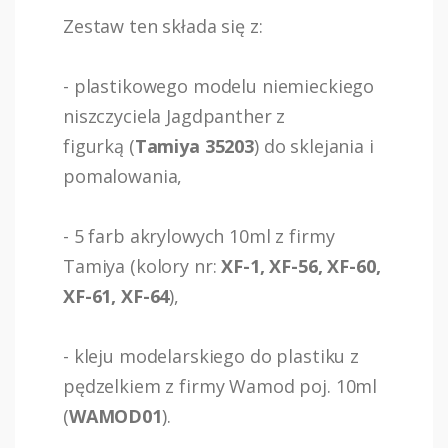
Zestaw ten składa się z:
- plastikowego modelu niemieckiego
niszczyciela Jagdpanther z
figurką (
Tamiya 35203
) do sklejania i
pomalowania,
- 5 farb akrylowych 10ml z firmy
Tamiya (kolory nr:
XF-1, XF-56, XF-60,
XF-61, XF-64
),
- kleju modelarskiego do plastiku z
pędzelkiem z firmy Wamod poj. 10ml
(
WAMOD01
).