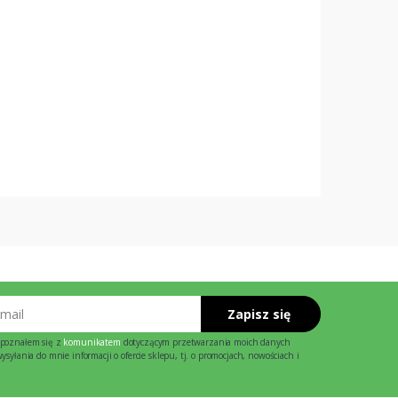
Zapisz się
poznałem się z
komunikatem
dotyczącym przetwarzania moich danych
syłania do mnie informacji o ofercie sklepu, tj. o promocjach, nowościach i