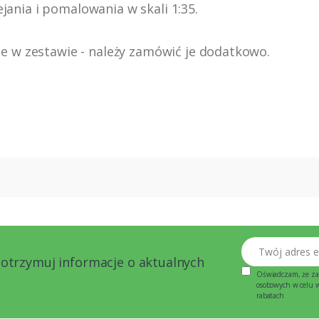
jania i pomalowania w skali 1:35.
rte w zestawie - należy zamówić je dodatkowo.
Twój adres email
 otrzymuj informacje o aktualnych
Oświadczam, że za
osobowych w celu wy
rabatach