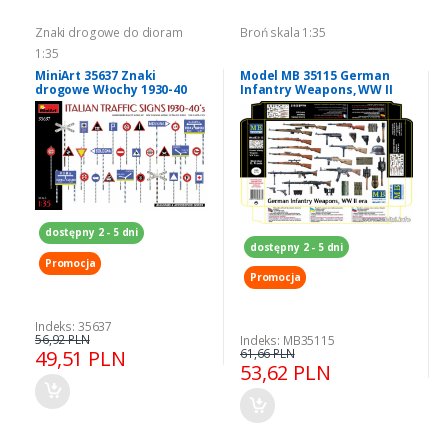
Znaki drogowe do dioram
Broń skala 1:35
1:35
MiniArt 35637 Znaki
Model MB 35115 German
drogowe Włochy 1930-40
Infantry Weapons, WW II
skala 1-35
era
dostępny 2 - 5 dni
dostępny 2 - 5 dni
Promocja
Promocja
Indeks: 35637
56,92 PLN
Indeks: MB35115
49,51 PLN
61,66 PLN
53,62 PLN