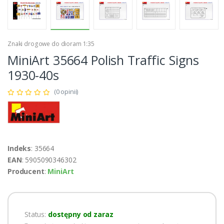
Znaki drogowe do dioram 1:35
MiniArt 35664 Polish Traffic Signs
1930-40s
(0 opinii)
Indeks
: 35664
EAN
: 5905090346302
Producent
:
MiniArt
Status:
dostępny od zaraz