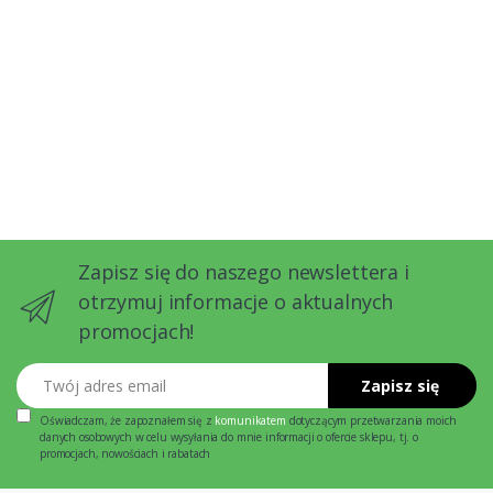
Zapisz się do naszego newslettera i
otrzymuj informacje o aktualnych
promocjach!
Twój adres email
Zapisz się
Oświadczam, że zapoznałem się z
komunikatem
dotyczącym przetwarzania moich
danych osobowych w celu wysyłania do mnie informacji o ofercie sklepu, tj. o
promocjach, nowościach i rabatach