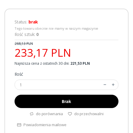
Status:
brak
Tego towaru obecnie nie mamy w naszym magazynie
Ilość sztuk:
0
268,13 PLN
233,17 PLN
Najniższa cena z ostatnich 30 dni:
221,53 PLN
Ilość
Brak
do porównania
do przechowalni
Powiadomienia mailowe