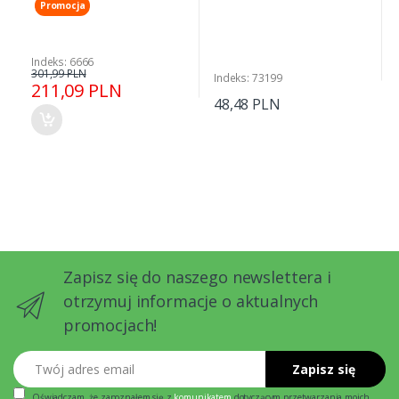
Promocja
Indeks: 6666
301,99 PLN
Indeks: 73199
211,09 PLN
48,48 PLN
Zapisz się do naszego newslettera i
otrzymuj informacje o aktualnych
promocjach!
Twój adres email
Zapisz się
Oświadczam, że zapoznałem się z
komunikatem
dotyczącym przetwarzania moich