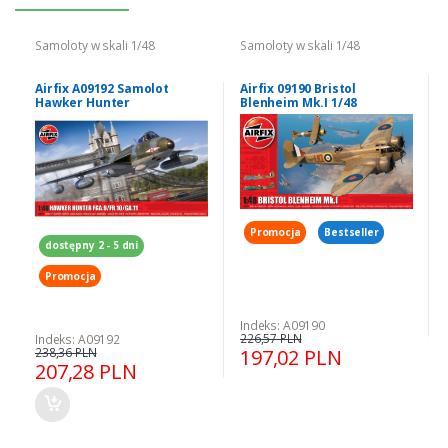
Samoloty w skali 1/48
Samoloty w skali 1/48
Airfix A09192 Samolot
Airfix 09190 Bristol
Hawker Hunter
Blenheim Mk.I 1/48
FGA.9/FR.10/Ga.11 model 1-
48
Promocja
Bestseller
dostępny 2 - 5 dni
Promocja
Indeks: A09190
226,57 PLN
Indeks: A09192
238,36 PLN
197,02 PLN
207,28 PLN