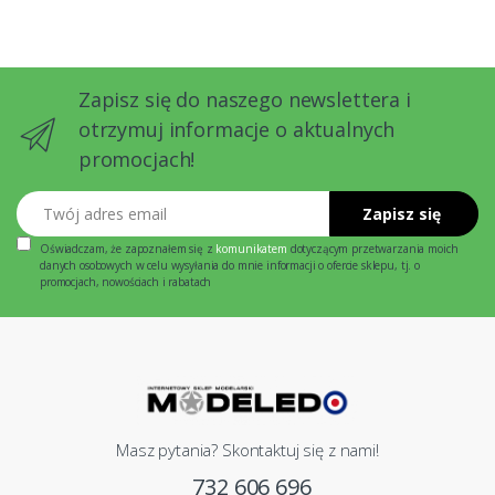
Zapisz się do naszego newslettera i
otrzymuj informacje o aktualnych
promocjach!
Twój adres email
Zapisz się
Oświadczam, że zapoznałem się z
komunikatem
dotyczącym przetwarzania moich
danych osobowych w celu wysyłania do mnie informacji o ofercie sklepu, tj. o
promocjach, nowościach i rabatach
Masz pytania? Skontaktuj się z nami!
732 606 696