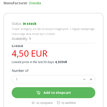
Manufacturer
:
Zvezda
Status:
in stock
Towar dostępny od ręki w naszym magazynie, z reguły następnego
roboczego dnia może być u Ciebie.
Availability:
1
5,18 EUR
4,50 EUR
Lowest price in the last 30 days:
4,32 EUR
Number of
Add to shopcart
to compare
to wishlist