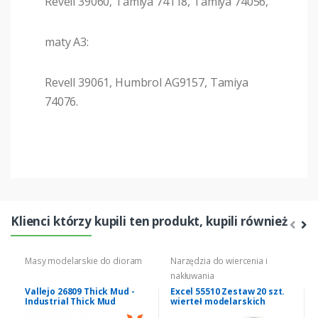
Revell 39060, Tamiya 74118, Tamiya 74056,
maty A3:
Revell 39061, Humbrol AG9157, Tamiya
74076.
Klienci którzy kupili ten produkt, kupili również
Masy modelarskie do dioram
Narzędzia do wiercenia i
nakłuwania
Vallejo 26809 Thick Mud -
Excel 55510 Zestaw 20 szt.
Industrial Thick Mud
wierteł modelarskich