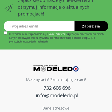
Zapisz się do naszego newslettera i
otrzymuj informacje o aktualnych
promocjach!
Twój adres email
Zapisz się
Oświadczam, że zapoznałem się z
komunikatem
dotyczącym przetwarzania moich
danych osobowych w celu wysyłania do mnie informacji o ofercie sklepu, tj. o
promocjach, nowościach i rabatach
Masz pytania? Skontaktuj się z nami!
732 606 696
info@modeledo.pl
Dane adresowe